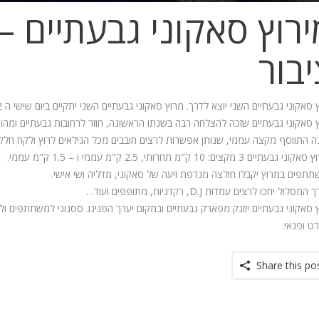
רוץ סאקוני גבעתיים – 
בור
סאקוני גבעתיים השני יוצא לדרך. מרוץ סאקוני גבעתיים השני יתקיים ביום שישי ה 23.11.12.
 סאקוני גבעתיים שזכה להצלחה רבה בשנתו הראשונה, חוזר לרחובות גבעתיים ומהווה סיום 
 התווסף מקצה עממי, שנותן אפשרות לרצים חובבים מכל הגילאים לרוץ ולקח חלק 
גבעתיים 3 מקצים: 10 ק"מ תחרותי, 2.5 ק"מ עממי ו – 1.5 ק"מ עממי.
תפים במרוץ יקבלו חולצה מנדפת זיעה של סאקוני, מדליה ושי אישי.
ך המסלול יחכו לרצים עמדות
D.J
, רקדניות, מתופפים ועוד…
 סאקוני גבעתיים יוזנק מפארק גבעתיים ובמקום יערך הפנינג ססגוני למשתתפים 
ט ופנאי.
Share this po