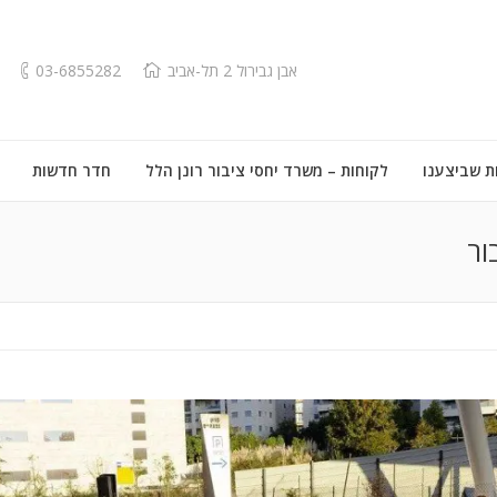
אבן גבירול 2 תל-אביב
03-6855282
ת שביצענו
לקוחות – משרד יחסי ציבור רונן הלל
חדר חדשות