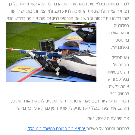
לגמר בתחרות בינלאומית גבוהה אחרי זמן הרבה זמן שלא עשיתי זאת. כל כך
רציתי להצליח ולהשיג את הקוואטה לריו 2016 ולא הצלחתי בזה. יש לי עוד
שתי הזדמנויות לנסות ול
השיג את הכרטיס לריו: אליפות אירופה בחודש הבא
בסלובניה
וגביע העולם
באוגוסט
בסלובניה".
גיא סטריק
מספר על
השוני בפיזיות
בגיל 50 והוא
אומר: "קשה
להחזיק בגיל
מבוגר. הראייה יורדת, בעיקר ההסתגלות של העיניים לתנאי תאורה שונים,
מה שבהיותי צעיר בכלל לא הפריע לי. שריר העין כבר לא כל כך גמיש".
צילומים:עמית שיסל, באקו
לכתבות והסבר על פעילות
יחסי ציבור ספורט במשרד רונן הלל