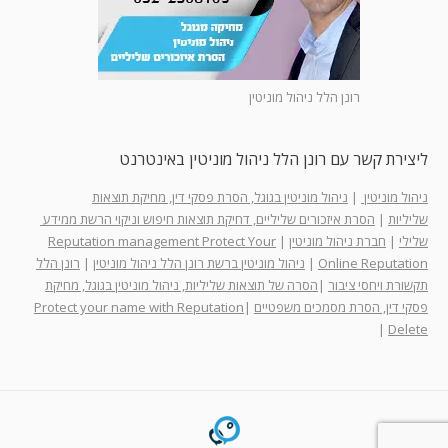
רונן הלל ניהול מוניטין
ליצירת קשר עם רונן הלל ניהול מוניטין באינטרנט
ניהול מוניטין
|
ניהול מוניטין בגוגל, הסרת פסקי דין, מחיקת תוצאות
שליליות
|
הסרת איזכורים שליליים, דחיקת תוצאות חיפוש וניקוי הרשת ממידע
שלילי
|
חברת ניהול מוניטין
|
Reputation management Protect Your
Online Reputation
|
ניהול מוניטין ברשת רונן הלל ניהול מוניטין
|
רונן הלל
תקשורת ויחסי ציבור
|
הסרה של תוצאות שליליות, ניהול מוניטין בגוגל, מחיקת
פסקי דין, הסרת מסמכים משפטיים
|
Protect your name with Reputation
|
Delete