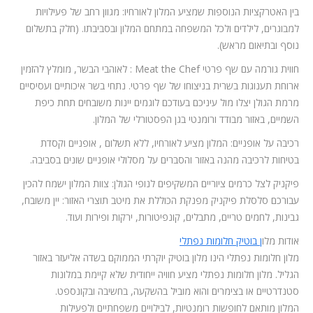
בין האטרקציות הנוספות שמציע המלון לאורחיו: מגוון רחב של פעילויות
למבוגרים, לילדים ולכל המשפחה במתחם המלון ובסביבתו. (חלק בתשלום
נוסף ובתיאום מראש).
חווית גורמה עם שף פרטי Meat the Chef : לאוהבי הבשר, מומלץ להזמין
ארוחת תענוגות בשרית בניצוחו של שף פרטי. נתחי בשר איכותיים ועסיסיים
מרמת הגולן יצלו מול עיניכם בעודכם לוגמים יינות משובחים תחת כיפת
השמיים, באזור מבודד ורומנטי בגן הפסטורלי של המלון.
רכיבה על אופניים: המלון מציע לאורחיו, ללא תשלום , אופניים וקסדת
בטיחות לרכיבה מהנה באזור והסברים על מסלולי אופניים שונים בסביבה.
פיקניק לצל כרמים ציוריים המשקיפים לנופי הגולן: צוות המלון ישמח להכין
עבורכם סלסלת פיקניק מפנקת הכוללת את מיטב תוצרי האזור: יין משובח,
גבינות, לחמים טריים, מתבלים, קונפיטורות, ירקות ופירות ועוד.
אודות מלו
ן בוטיק חלומות נפתלי
מלון חלומות נפתלי הינו מלון בוטיק יוקרתי הממוקם בשדה אליעזר באזור
הגליל. מלון חלומות נפתלי מציע חוויה ייחודית שלא קיימת במלונות
סטנדרטיים או בצימרים והוא מוביל בהשקעה, בחשיבה ובקונספט.
המלון מותאם לחופשות רומנטיות, לבילויים משפחתיים ולפעילות