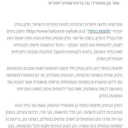
המלצות
פאר וגן פסטורלי ובו בריכת שחייה ייחודית
ניהול מוניטין
אטרקציה חדשה וייחודית הצטרפה למפת התיירות בישראל: מלון בוטיק
צור קשר
יוקרתי "
חלומות נפתלי
" http://www.halomot-naftali.co.il/ הושק בימים
אלה בגליל העליון, בשדה אליעזר. מלון הבוטיק החדש מציע חוויה יוצאת דופן
לזוגות, למשפחות וגם למגזר העסקי – והכול בהתאמה אישית המבטיחה
חוויה בלתי נשכחת, בדומה לקונספט המקובל במלונות הבוטיק היוקרתיים
והמובילים בעולם.
חלומות נפתלי הינו מלון בוטיק יחיד מסוגו המתאים לזוגות אוהבים המחפשים
פינוק אמיתי בסוויטה מלכותית, רומנטית ומבודדת, אך גם מתאים למשפחות
עם ילדים המעוניינים בסוויטה משפחתית מרווחת ומאובזרת אשר הופכת את
החופשה לנוחה ומושלמת, וזאת מבלי להפחית מטיב החוויה היוקרתית
המוצעת במלון.
למלון הבוטיק חלומות נפתלי גן פסטורלי המספק שעות של בילוי נינוח
והתמכרות לרוגע ולשלווה. הגן כולל מדשאות, עצי פרי, כרמים ציוריים, בוסתן
עצי זית ופלגי מים המתפתלים לאורכו ומלווים במפלים, גשרוני עץ, בריכות נוי
קסומות וצמחיית מים עשירה. הגן מציע פעילות לזוגות ולכל המשפחה, כגון: