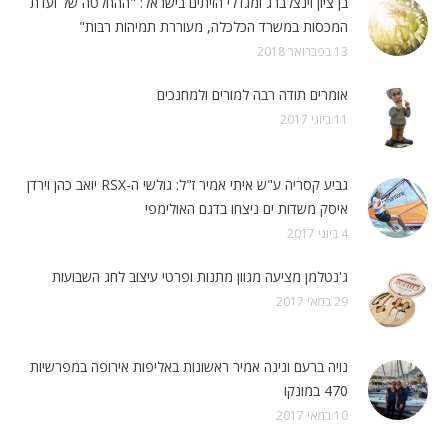
בן ציון וינצלברג ומגדלי הזיתים בישראל: "ההחלטה של ועדת
המכסות במשרד הכלכלה, מעוררת תמיהות רבות"
13 בפברואר 2018
אומרים תודה רבה למורים ולמחנכים
11 ביוני 2017
גביע קסריה ע"ש איתי אמיר ז"ל: גולשי ה-RSX יואב כהן וירדן
איסק משדות ים ניצחו בדגם האולימפי
4 ביוני 2017
ג'נטלמן מציעה מגוון מתנות ופרטי עיצוב לחג השבועות
29 במאי 2017
נויה ברעם ונינה אמיר ראשונות באליפות אירופה במפרשיות
470 במונקו
10 במאי 2017