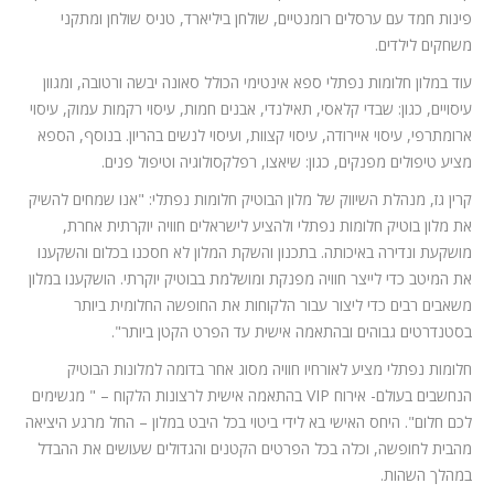
פינות חמד עם ערסלים רומנטיים, שולחן ביליארד, טניס שולחן ומתקני
משחקים לילדים.
עוד במלון חלומות נפתלי ספא אינטימי הכולל סאונה יבשה ורטובה, ומגוון
עיסויים, כגון: שבדי קלאסי, תאילנדי, אבנים חמות, עיסוי רקמות עמוק, עיסוי
ארומתרפי, עיסוי איירודה, עיסוי קצוות, ועיסוי לנשים בהריון. בנוסף, הספא
מציע טיפולים מפנקים, כגון: שיאצו, רפלקסולוגיה וטיפול פנים.
קרין גז, מנהלת השיווק של מלון הבוטיק חלומות נפתלי: "אנו שמחים להשיק
את מלון בוטיק חלומות נפתלי ולהציע לישראלים חוויה יוקרתית אחרת,
מושקעת ונדירה באיכותה. בתכנון והשקת המלון לא חסכנו בכלום והשקענו
את המיטב כדי לייצר חוויה מפנקת ומושלמת בבוטיק יוקרתי. הושקענו במלון
משאבים רבים כדי ליצור עבור הלקוחות את החופשה החלומית ביותר
בסטנדרטים גבוהים ובהתאמה אישית עד הפרט הקטן ביותר".
חלומות נפתלי מציע לאורחיו חוויה מסוג אחר בדומה למלונות הבוטיק
הנחשבים בעולם- אירוח VIP בהתאמה אישית לרצונות הלקוח – " מגשימים
לכם חלום". היחס האישי בא לידי ביטוי בכל היבט במלון – החל מרגע היציאה
מהבית לחופשה, וכלה בכל הפרטים הקטנים והגדולים שעושים את ההבדל
במהלך השהות.