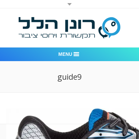
MENU
רונן הלל יחסי ציבור
guide9
אודות החברה
דוגמאות לעבודות שביצענו
לקוחות – משרד יחסי ציבור רונן הלל
חדר חדשות