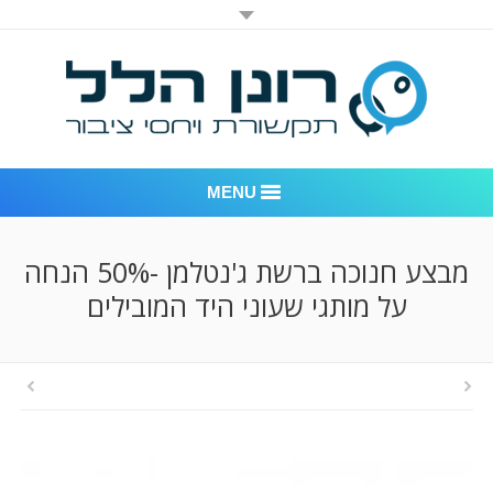
MENU
רונן הלל יחסי ציבור
מבצע חנוכה ברשת ג'נטלמן -50% הנחה
על מותגי שעוני היד המובילים
אודות החברה
דוגמאות לעבודות שביצענו
לקוחות – משרד יחסי ציבור רונן הלל
חדר חדשות