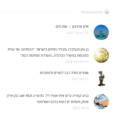
Related posts
אלון אהרונוב – שתו מים
16 בדצמבר 2020
בן ציון וינצלברג ומגדלי הזיתים בישראל: "ההחלטה של ועדת
המכסות במשרד הכלכלה, מעוררת תמיהות רבות"
13 בפברואר 2018
אומרים תודה רבה למורים ולמחנכים
11 ביוני 2017
גביע קסריה ע"ש איתי אמיר ז"ל: גולשי ה-RSX יואב כהן וירדן
איסק משדות ים ניצחו בדגם האולימפי
4 ביוני 2017