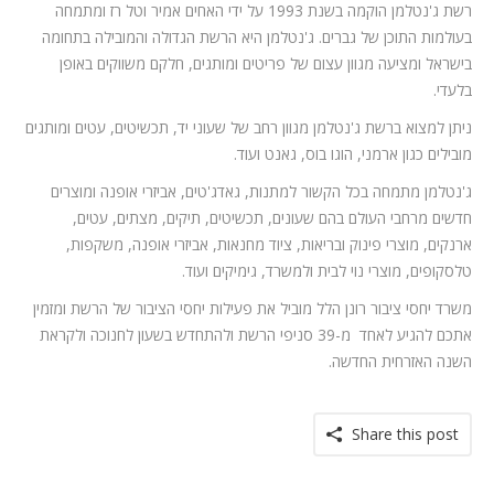
רשת ג'נטלמן הוקמה בשנת 1993 על ידי האחים אמיר וטל רז ומתמחה
בעולמות התוכן של גברים. ג'נטלמן היא הרשת הגדולה והמובילה בתחומה
בישראל ומציעה מגוון עצום של פריטים ומותגים, חלקם משווקים באופן
בלעדי.
ניתן למצוא ברשת ג'נטלמן מגוון רחב של שעוני יד, תכשיטים, עטים ומותגים
מובילים כגון ארמני, הוגו בוס, גאנט ועוד.
ג'נטלמן מתמחה בכל הקשור למתנות, גאדג'טים, אביזרי אופנה ומוצרים
חדשים מרחבי העולם בהם שעונים, תכשיטים, תיקים, מצתים, עטים,
ארנקים, מוצרי פינוק ובריאות, ציוד מחנאות, אביזרי אופנה, משקפות,
טלסקופים, מוצרי נוי לבית ולמשרד, גימיקים ועוד.
משרד יחסי ציבור רונן הלל מוביל את פעילות יחסי הציבור של הרשת ומזמין
אתכם להגיע לאחד מ-39 סניפי הרשת ולהתחדש בשעון לחנוכה ולקראת
השנה האזרחית החדשה.
Share this post