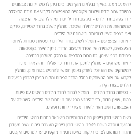
להימנע ממנו, בעיקר בגילאים מוקדמים. כיום ניתן לרכוש וילונות צבעוניים
במיוחד עבור ילדים ווילונות אקוסטיים המאפשרים לקבוע את מידת ההצללה.
• הרצפה בחדר ילדים – בעיצוב חדר ילדים מומלץ לחשוב על הרצפה
שמשמשת את הילדים לזחילה ושכיבה. מומלץ לשלב בחדר שטיחים, פרקט
ואף רצפת PVC לנוחיותם וביטחונם של הילדים.
• אחסון הצעצועים – מומלץ לשלב בחדר הילדים קופסאות סגורות לאחסון
הצעצועים, לשמירה על הסדר ולעיצוב החדר. ניתן להיעזר בקופסאות
כיחידות בפני עצמן, כתומכות במדפים או כחלק משולחן הכתיבה.
• אזור משחקים – מומלץ לתכנן את החדר כך שלילד תהיה איזור מוגדר
למשחקים שם הוא יוכל לשחק באופן חופשי ולהרגיש בטוח ומוגן. מומלץ
לקבוע את אזור המשחקים בחלל החדר הפתוח ומקום הניתן להבחין בפעילות
הילדים בצורה קלה.
• בטיחות בחדר הילדים – מומלץ לבחור לחדר הילדים רהיטים עם פינות
כהות, שאנן חדות, כדי להימנע מפגיעות מיותרות של הילדים. לשמירה על
האצבעות, חשוב מאוד להיזהר מצירי דלתות רופפים.
רשת רהיטי דורון בייסיק הינה מהוותיקות בישראל בתחום רהיטי הילדים
והנוער ונוסדה בשנת 1949. רהיטי דורון בייסיק מעצבת ריהוט צעיר מעודכן
ומגוון, המותאם לצרכי הלקוח, באיכות וגימור מוקפדים עד לפרטים הקטנים