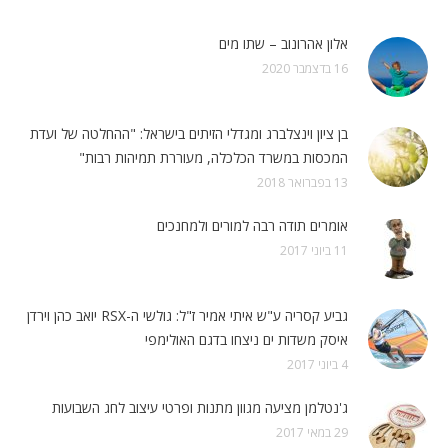
אלון אהרונוב – שתו מים
16 בדצמבר 2020
בן ציון וינצלברג ומגדלי הזיתים בישראל: "ההחלטה של ועדת
המכסות במשרד הכלכלה, מעוררת תמיהות רבות"
13 בפברואר 2018
אומרים תודה רבה למורים ולמחנכים
11 ביוני 2017
גביע קסריה ע"ש איתי אמיר ז"ל: גולשי ה-RSX יואב כהן וירדן
איסק משדות ים ניצחו בדגם האולימפי
4 ביוני 2017
ג'נטלמן מציעה מגוון מתנות ופרטי עיצוב לחג השבועות
29 במאי 2017