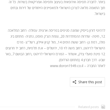
ביותר. לחברה תפיסה אירופאית בעיצוב ותפיסה אמריקאית בשירות. כל זה
תוך התאמה מלאה לצרכן הישראלי ולמאפיינים הייחודים של דירות ובתים
בישראל.
לרהיטי דורון בייסיק שמונה סניפים בפריסה ארצית: עפולה- רחוב המלאכה
12, חיפה- שדרות ההסתדרות 20, צומת הצ'ק פוסט, נתניה- מתחם ביג
פולג, רמת גן- רחוב ששת הימים 14, מול קניון איילון, רשל"צ- מרכז
הישראלי לריהוט, רחוב משה לוי 10, ירושלים – א.ת תלפיות, רחוב יד חרוצים
12 פינת פועלי צדק, אשדוד – המרכז הישראלי לריהוט ,רחוב הבושם 7, באר
שבע- דרך חברון 4 (מתחם הורדוס).
לאתר החברה – www.doron1949.co.il
Share this post
Related posts