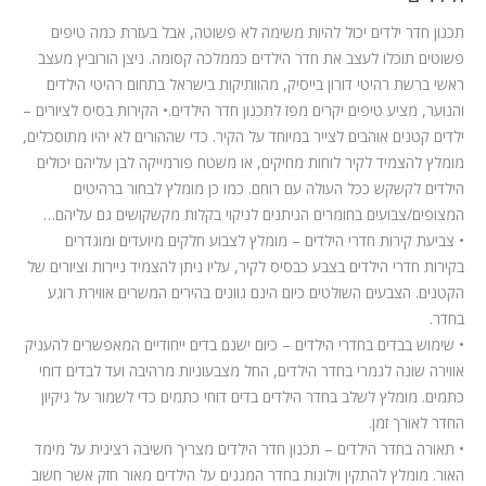
תכנון חדר ילדים יכול להיות משימה לא פשוטה, אבל בעזרת כמה טיפים
פשוטים תוכלו לעצב את חדר הילדים כממלכה קסומה. ניצן הורוביץ מעצב
ראשי ברשת רהיטי דורון בייסיק, מהוותיקות בישראל בתחום רהיטי הילדים
והנוער, מציע טיפים יקרים מפז לתכנון חדר הילדים.• הקירות בסיס לציורים –
ילדים קטנים אוהבים לצייר במיוחד על הקיר. כדי שההורים לא יהיו מתוסכלים,
מומלץ להצמיד לקיר לוחות מחיקים, או משטח פורמייקה לבן עליהם יכולים
הילדים לקשקש ככל העולה עם רוחם. כמו כן מומלץ לבחור ברהיטים
המצופים/צבועים בחומרים הניתנים לניקוי בקלות מקשקושים גם עליהם…
• צביעת קירות חדרי הילדים – מומלץ לצבוע חלקים מיועדים ומוגדרים
בקירות חדרי הילדים בצבע כבסיס לקיר, עליו ניתן להצמיד ניירות וציורים של
הקטנים. הצבעים השולטים כיום הינם גוונים בהירים המשרים אווירת רוגע
בחדר.
• שימוש בבדים בחדרי הילדים – כיום ישנם בדים ייחודיים המאפשרים להעניק
אווירה שונה לגמרי בחדר הילדים, החל מצבעוניות מרהיבה ועד לבדים דוחי
כתמים. מומלץ לשלב בחדר הילדים בדים דוחי כתמים כדי לשמור על ניקיון
החדר לאורך זמן.
• תאורה בחדר הילדים – תכנון חדר הילדים מצריך חשיבה רצינית על מימד
האור. מומלץ להתקין וילונות בחדר המגנים על הילדים מאור חזק אשר חשוב