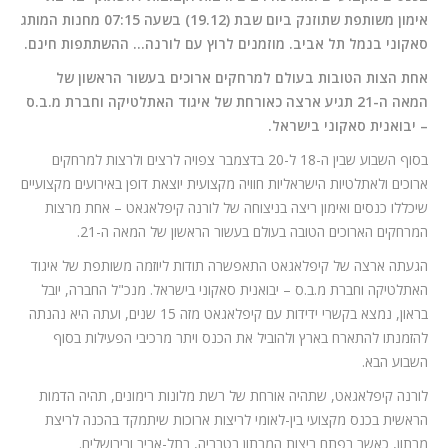
אימון משותפת שתוזנק ביום שבת (19.12) בשעה 07:15 מחנות המותג
סאקוני בנמל תל אביב. מוזמנים לרוץ עם לורנה… ההשתתפות חינם.
אחת הצות הטובות בעולם למרחקים ארוכים בעשור הראשון של
המאה ה-21 תגיע ארצה כאורחת של איגוד האתלטיקה וחברת מ.ב.ס
– יבואנית סאקוני בישראל.
בסוף השבוע שבין ה-18 ל-20 בדצמבר צפויה לרצים ולרצות למרחקים
ארוכים ולאתלטיות הישראליות חוויה מקצועית יוצאת דופן באירועים מקצועיים
שיכללו כנסים ואימון ריצה בניצוחה של לורנה קיפלאגאט – אחת מרצות
המרחקים הארוכים הטובה בעולם בעשור הראשון של המאה ה-21.
הגעתה ארצה של קיפלאגאט התאפשרה תודות ליוזמה משותפת של איגוד
האתלטיקה וחברת מ.ב.ס – יבואנית סאקוני בישראל. מנכ"ל החברה, יובל
בראון, נמצא בקשרי ידידות עם קיפלאגאט מזה 15 שנים, ועתה היא נהנתה
להזמנתו להתארח בארץ ולהוביל את הכנס ויתר מרכיבי הפעילות בסוף
השבוע הבא.
לורנה קיפלאגאט, שתהיה אורחת של רשת מלונות רימונים, תהיה הדמות
הראשית בכנס מקצועי בין-לאומי לריצות ארוכות שיתמקד בהכנה לריצת
מרתון, כאשר בפתח ריצות המרתון בטבריה, בתל-אביב ובירושלים.