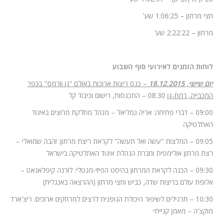
חצי מרתון – 1:06:25 שע'
מרתון – 2:22:22 שע'
לוחות הזמנים לאירועי סוף השבוע
יום שישי, 18.12.2015
– כנס ריצות ארוכות באולם "גן וורמס" בכפר
המכבייה, רמת-גן
08:30 – התכנסות, רישום וכיבוד קל
09:00 – דברי פתיחה: אריה גמליאל – מנהל מחלקת מרוצים באיגוד
האתלטיקה
09:05 – המלצות "עשה ואל תעשה" לקראת ריצת מרתון: זהבה שמואלי –
רצת מרתון אולימפית וחברת הנהלת איגוד האתלטיקה בישראל
09:30 – הכנה לקראת המרתון בהיסט הפיזי-מנטלי: לורנה קיפלאגאט –
אלופת עולם בריצות שדה, כביש וחצי מרתון (ההרצאה באנגלית)
10:30 – תרגילים לשיפור היכולת הגופנית לרצים למרחקים ארוכים: ריצ'ארד
מוקצ'ה – מאמן קנייתי