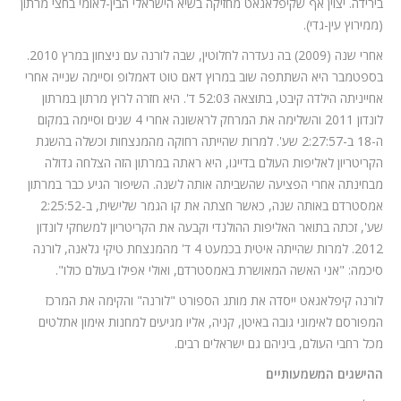
בירידה. יצוין אף שקיפלאגאט מחזיקה בשיא הישראלי הבין-לאומי בחצי מרתון
(ממירוץ עין-גדי).
אחרי שנה (2009) בה נעדרה לחלוטין, שבה לורנה עם ניצחון במרץ 2010.
בספטמבר היא השתתפה שוב במרוץ דאם טוט דאמלופ וסיימה שנייה אחרי
אחייניתה הילדה קיבט, בתוצאה 52:03 ד'. היא חזרה לרוץ מרתון במרתון
לונדון 2011 והשלימה את המרחק לראשונה אחרי 4 שנים וסיימה במקום
ה-18 ב-2:27:57 שע'. למרות שהייתה רחוקה מהמנצחות וכשלה בהשגת
הקריטריון לאליפות העולם בדייגו, היא ראתה במרתון הזה הצלחה גדולה
מבחינתה אחרי הפציעה שהשביתה אותה לשנה. השיפור הגיע כבר במרתון
אמסטרדם באותה שנה, כאשר חצתה את קו הגמר שלישית, ב-2:25:52
שע', זכתה בתואר האליפות ההולנדי וקבעה את הקריטריון למשחקי לונדון
2012. למרות שהייתה איטית בכמעט 4 ד' מהמנצחת טיקי גלאנה, לורנה
סיכמה: "אני האשה המאושרת באמסטרדם, ואולי אפילו בעולם כולו".
לורנה קיפלאגאט ייסדה את מותג הספורט "לורנה" והקימה את המרכז
המפורסם לאימוני גובה באיטן, קניה, אליו מגיעים למחנות אימון אתלטים
מכל רחבי העולם, ביניהם גם ישראלים רבים.
ההישגים המשמעותיים