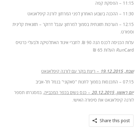
11:15 – הפסקת קפה
11:30 – ההכנה בשבוע האחרון לפני המרתון: לורנה קיפלאגאט
12:15 – הערכות תזונתית בסמוך למרתון: ענבל דרוקר – תזונאית קלינית
וספורט.
עלות הכניסה לכנס הנה 90 ₪. לחברי איגוד האתלטיקה ולבעלי כרטיס
Card העלות 65 ₪
Run
שבת, 19.12.2015
– ריצת בוקר עם לורנה קיפלאגאט
07:15 – התכנסות בסמוך לחנות "סאקוני" בנמל תל-אביב
יום ראשון, 20.12.2015
– כנס נשים בכפר המכבייה
, במסגרתו תספר
לורנה קיפלאגאט את סיפורה האישי.
Share this post