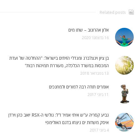
Related posts
אלון אהרונוב – שתו מים
16 בדצמבר 2020
בן ציון וינצלברג ומגדלי הזיתים בישראל: "ההחלטה של ועדת
המכסות במשרד הכלכלה, מעוררת תמיהות רבות"
13 בפברואר 2018
אומרים תודה רבה למורים ולמחנכים
11 ביוני 2017
גביע קסריה ע"ש איתי אמיר ז"ל: גולשי ה-RSX יואב כהן וירדן
איסק משדות ים ניצחו בדגם האולימפי
4 ביוני 2017