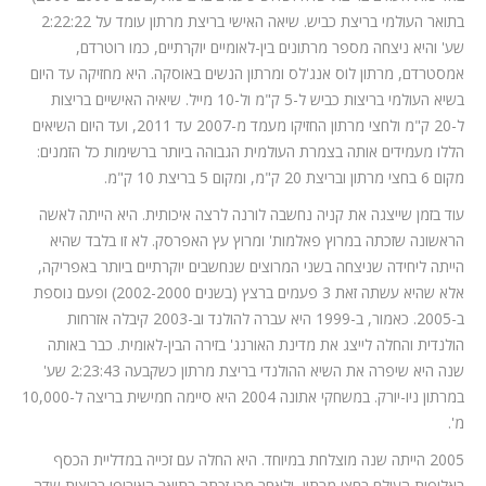
בתואר העולמי בריצת כביש. שיאה האישי בריצת מרתון עומד על 2:22:22
שע' והיא ניצחה מספר מרתונים בין-לאומיים יוקרתיים, כמו רוטרדם,
אמסטרדם, מרתון לוס אנג'לס ומרתון הנשים באוסקה. היא מחזיקה עד היום
בשיא העולמי בריצות כביש ל-5 ק"מ ול-10 מייל. שיאיה האישיים בריצות
ל-20 ק"מ ולחצי מרתון החזיקו מעמד מ-2007 עד 2011, ועד היום השיאים
הללו מעמידים אותה בצמרת העולמית הגבוהה ביותר ברשימות כל הזמנים:
מקום 6 בחצי מרתון ובריצת 20 ק"מ, ומקום 5 בריצת 10 ק"מ.
עוד בזמן שייצגה את קניה נחשבה לורנה לרצה איכותית. היא הייתה לאשה
הראשונה שזכתה במרוץ פאלמות' ומרוץ עץ האפרסק. לא זו בלבד שהיא
הייתה ליחידה שניצחה בשני המרוצים שנחשבים יוקרתיים ביותר באפריקה,
אלא שהיא עשתה זאת 3 פעמים ברצץ (בשנים 2002-2000) ופעם נוספת
ב-2005. כאמור, ב-1999 היא עברה להולנד וב-2003 קיבלה אזרחות
הולנדית והחלה לייצג את מדינת האורנג' בזירה הבין-לאומית. כבר באותה
שנה היא שיפרה את השיא ההולנדי בריצת מרתון כשקבעה 2:23:43 שע'
במרתון ניו-יורק. במשחקי אתונה 2004 היא סיימה חמישית בריצה ל-10,000
מ'.
2005 הייתה שנה מוצלחת במיוחד. היא החלה עם זכייה במדליית הכסף
באליפות העולם בחצי מרתון, ולאחר מכן זכתה בתואר האירופי בריצות שדה