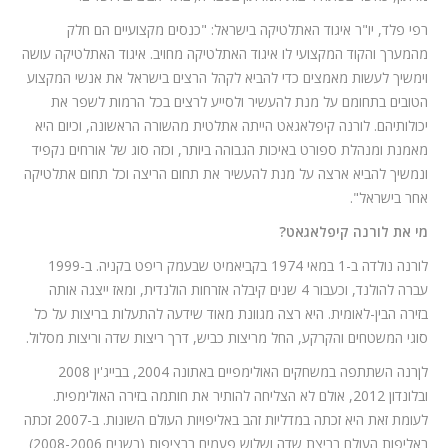
רפי פלד, יו"ר איגוד האתלטיקה בישראל: "כנסים מקצועיים הם חלק
מהמערך והקוד המקצועי לו איגוד האתלטיקה מחויב. איגוד האתלטיקה עושה
וימשיך לעשות מאמצים כדי להביא לקהל הרצים בישראל את אנשי המקצוע
הטובים בתחומם על מנת להעשיר ולסייע לרצים בכל הרמות לשפר את
יכולותיהם. לורנה קיפלאגאט הייתה אתלטית מהשורה הראשונה, וכיום היא
מאמנת ומנהלת ספורט באיכות הגבוהה ביותר, וכזה סוג של אורחים נקפיד
ונמשיך להביא ארצה על מנת להעשיר את תחום הריצה וכל תחום אתלטיקה
אחר בישראל".
מי את לורנה קיפלאגאט?
לורנה נולדה ב-1 במאי 1974 בקביאמיט שבעמק ריפט בקניה. ב-1999
עברה להולנד, וכעבור 4 שנים קיבלה אזרחות הולנדית, ומאז ייצגה אותה
בזירה הבין-לאומית. היא רצה מגוונת מאוד שידעה להתעלות בריצות על כל
סוגי המשטחים והקרקע, החל מריצות כביש, דרך ריצות שדה וריצות מסלול.
לןרנה השתתפה במשחקים האולימפיים באתונה 2004, בבייג'ין 2008
ובלונדון 2012, אולם לא הצליחה להותיר את חותמה בזירה האולימפית.
לעומת זאת היא זכתה במדליות זהב באליפויות העולם השונות. ב-2007 זכתה
באליפות העולם בריצת שדה ושלוש פעמים ברציפות (בשנים 2008-2006)