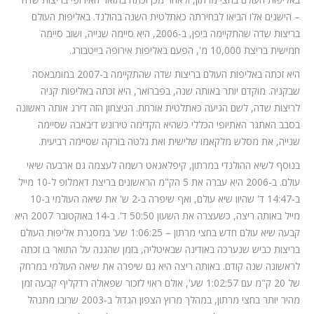
– הישגים אלו הביאו לבחירתה כאתלטית השנה בהולנד. באליפות העולם
בריצות שדה שהתקיימה ביפן, ב-2006, היא סיימה שנייה, ושוב סיימה
חמישית בריצת 10,000 מ', הפעם באליפות אירופה בייטבורג.
היא זכתה באליפות העולם בריצות שדה שהתקיימה ב-2007 במומבאסה
שבקניה. מוקדם יותר באותה שנה, בפברואר, היא זכתה באליפות קניה
לריצות שדה, לשם הגיעה כאתלטית אורחת. הניצחון הזה דירג אותה ראשונה
בסבב האתגר האתיופי הכללי כשהיא הקדימה טירונש דיבאבה שסיימה
שנייה, את מסלש מלקאמו שלישית ואת גלטה בורקה שסיימה רביעית.
בנוסף לשיא ההולנדי במרתון, קיפלאגאט רשמה לעצמה גם ארבעה שיאי
עולם. ב-2006 היא עברה את 5 הק"מ הראשונים בריצת דאמלופ ל-10 מייל
ב-14:47 ד' שהיוו שיא עולם, ואף שיפרה ב-2 ש' את שיאה העולמי ב-10
מייל באותה ריצה, כשעצרה את השעון 50:50 ד'. ב-14 באוקטובר 2007 היא
קבעה שיא עולם חדש בחצי מרתון – 1:06:25 שע' במסגרת אליפות העולם
בריצות כביש שנערכה באודינה שבאיטליה, בזמן שהגנה על התואר בו זכתה
לראשונה שנה קודם. באותה ריצה היא גם שיפרה את שיאה העולמי במרחק
של 20 ק"מ עם 1:02:57 שע', אולם ראוי לזכור שפאולה רדקליף קבעה זמן
מהיר יותר בחצי מרתון, במהלך מרוץ הצפון הגדול ב-2003 שרובו מתנהל