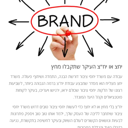
המלצות
ניהול מוניטין
צור קשר
יחצ או יח"צ
העיקר שתקבלו מחץ
עבודה עם משרד יחסי ציבור דורשת הבנה, התמדה ושיתוף פעולה. משרד
יחצ מצליח הוא מסדר שמבצע עבודת יח"צ ברמה הגבוהה ביותר, לשביעות
רצונו של הלקוח. יחסי ציבור שכולם יראו, ירגישו ויעריכו, בעיקר לקוחות
פוטנציאלים וקהל היעד המוגדר.
יח"צ בלי מחץ או לא יחצ! כדי לעשות יחסי ציבור טובים דרוש משרד יחסי
ציבור שיתחבר לליבה של העסק שלך, ילמד אותו טוב טוב ויספק פתרונות
לבעיות ונושאים הקשורים לעולם השיווק ובעיקר לחשיפה בתקשורת, נגיעה
בקהלי היעד והגדלת המכירות.