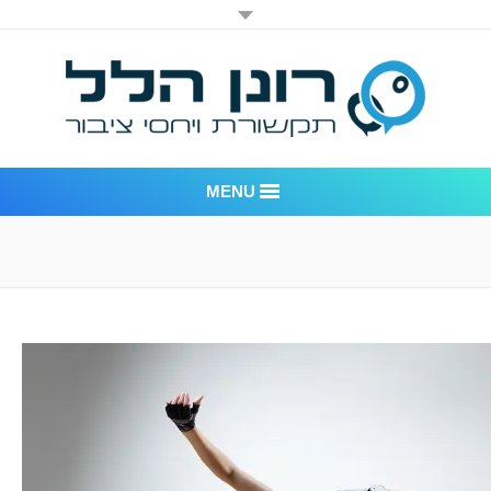
MENU
רונן הלל יחסי ציבור
אודות החברה
דוגמאות לעבודות שביצענו
לקוחות – משרד יחסי ציבור רונן הלל
חדר חדשות