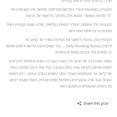
חורף, בהטבות ומחירים אטרקטיביים.
הקמפיין, באמצעות משרד הפרסום פובליסיס, ממשיך את הקונספט של
"כל עולמות האושר" ומהווה חלק ממהלך בינלאומי של הרשת.
הקמפיין כולל עיתונות, תשדירי חסויות בטלוויזיה, שילוט חוצות וקמפיין מיוחד
באינטרנט וברשתות החברתיות.
הקמפיין עלה במטרה לחשוף את פעילות החורף של קלאב מד
ולהציע Early Booking Bonus – ככל שמקדימים להירשם ולהזמין חופשה
כך חוסכים יותר ונהנים ממחירים מיוחדים.
באתר האינטרנט של קלאב מד בשפה העברית הטבות מיוחדות למקדימים
להזמין חופשה לקראת עונת הסקי הקרובה, בכל אחד מ-23 מועדוני הסקי
של קלאב מד הממוקמים באתרי הסקי הטובים בעולם. בנוסף, ניתן למצוא
הטבות עבור אלה המעוניינים בחופשת שמש חורפית, באחד מועדוני קלאב
מד ביעדים האקזוטיים הנחשקים ביותר.
Share this post