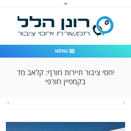
MENU
רונן הלל יחסי ציבור
יחסי ציבור תיירות חורף: קלאב מד
בקמפיין חורפי
אודות החברה
דוגמאות לעבודות שביצענו
לקוחות – משרד יחסי ציבור רונן הלל
חדר חדשות