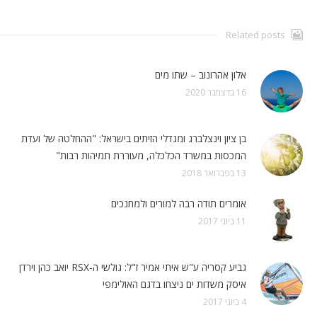
Related posts
אלון אהרונוב – שתו מים
16 בדצמבר 2020
בן ציון וינצלברג ומגדלי הזיתים בישראל: "ההחלטה של ועדת
המכסות במשרד הכלכלה, מעוררת תמיהות רבות"
13 בפברואר 2018
אומרים תודה רבה למורים ולמחנכים
11 ביוני 2017
גביע קסריה ע"ש איתי אמיר ז"ל: גולשי ה-RSX יואב כהן וירדן
איסק משדות ים ניצחו בדגם האולימפי
4 ביוני 2017