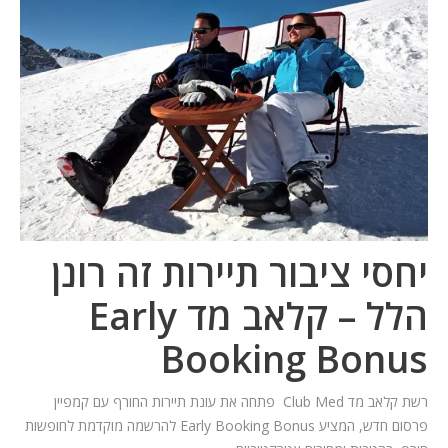
המלצות
ניהול מוניטין
צור קשר
יחסי ציבור תיירות
זה רונן
הלל – קלאב מד
Early
Booking Bonus
רשת קלאב מד Club Med פתחה את עונת תיירות החורף עם קמפיין
פרסום חדש, המציע Early Booking Bonus להרשמה מוקדמת לחופשות