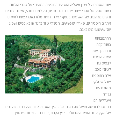
אזור האגמים של צפון איטליה הוא יעד החופשה המועדף על כוכבי הוליווד.
באזור שפע של אטרקציות, אתרים היסטוריים, פעילויות בטבע, עיירות ציוריות
ונופים מרהיבים של האלפים. בנוסף לאלה, האזור מלא באטרקציות לתיירים:
אתרים היסטוריים, פארקי שעשועים, מסלולי טיול ברגל או באופניים ושפע
של שעשועי מים באגם.
ההתמצאות
באזור קלה
ונוחה כך שכל
עיירה הופכת
לבסיס נח
לטיולי כוכב.
אלה בתוספת
אוכל איטלקי
משובח עם
גלידה
איטלקית הם
המתכון לחופשה מושלמת. בזכות אלה הפך האגם לאחד מהיעדים המרעננים
של הקיץ עבור התייר הישראלי. בקיץ הקרוב, לחברת התיירות
פינגווין