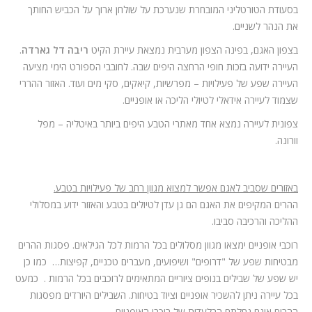
בסעודת הטורטליני המובחרת שנערכת על שולחן ארוך על הכביש החותך
את הנהר לשניים.
בצפון האגם, בפינה הצפון מערבית נמצאת עיירת הקיט
ריבה דל גארדה
.
העיירה ידועה בזכות חופי הרחצה היפים שבה. לחובבי הספורט הימי מציעה
העיירה שפע של פעילויות – מפרשיות, קיאקים, סקי מים ועוד. האזור ההררי
שצמוד לעיירה אידאלי לטיולי הליכה או אופניים.
צפונית לעיירה נמצא אחד מאתרי הטבע היפים ביותר באיטליה – מפל
וורונה.
באזורים שסביב לאגם אפשר למצוא מגוון רחב של פעילויות בטבע.
ההרים המקיפים את האגם הם גן עדן לטיולים בטבע והאזור ידוע במסלולי
ההליכה והרכיבה סביבו.
רוכבי אופניים ימצאו מגוון מסלולים בכל הרמות לכל הגילאים. פסגות ההרים
מבטיחות שפע של "דרופים" ושיפועים, מעברים טכניים, קפיצות… כמו כן
יש שפע של שבילים בנופים ציוריים המתאימים לרוכבים בכל הרמות . כמעט
בכל עיירה ניתן להשכיר אופניים וציוד בטיחות. השבילים היורדים מפסגות
ההרים אינם נחלתם הבלעדית של רוכבי האופניים.