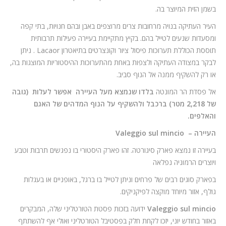
בשמן הזית המיוצר בה.
העיר העתיקה בנויה מרחובות צרים מרוצפים באבן ובהם חנויות, בתי קפה
ומסעדות שנעים לטייל בהם. בקיץ מתקיימת בעיירה פעילות תרבותית
תוססת הכוללת תערוכות פיסול ציור וקונצרטים בתיאטרון Lacaor . ניתן
לבקר במצודה העתיקה ולצפות באחת מהתערוכות ההיסטוריות המוצגות בה,
או רק להשקיף ממנה אל הנוף סביב.
אל פסדת הר המונטה
בלדו שנמצא מעל העיירה אפשר לעלות (גובה
של 2,218 מטר) ברכבל ולהשקיף על הנוף המדהים של האגם
והאלפים.
העיירה –
Valeggio sul mincio
בעיירה זו נמצא פארק סיגורטה. זהו פארק היסטורי בו נפגשים תרבות וטבע
ויוצרים הרמוניה נפלאה
בפארק סוגים רבים של פרחים וניתן לטייל בו ברגל, באופניים או בעגלות
גולף, אזור מיוחד מוקצה לפיקניקים.
Valeggio sul mincio
ידועה בזכות פסטת הטורטליני שלה, המבקרים
באזור בחודש יוני, יזכו לקחת חלק בפסטיבל הטורטליני ואולי אף להשתתף