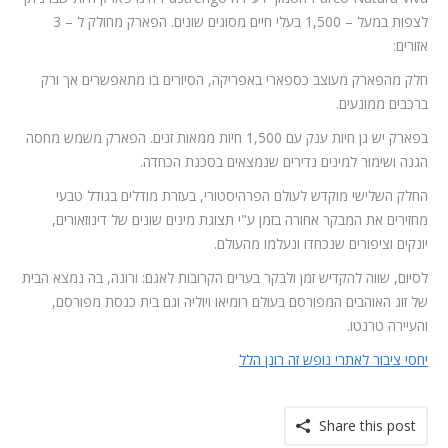
לצפות במעל – 1,500 בעלי חיים מסוגים שונים. הפארק מחולק ל – 3
אזורים:
חלק מהפארק מעוצב כספארי באפריקה, הסיורים בו מתאפשרים אך ורק
ברכבים ממונעים.
בפארק יש גן חיות ענק עם 1,500 חיות ממאות זנים. הפארק משמש מחסה
הגנה ושימור למינים נדירים שנמצאים בסכנת הכחדה.
החלק השלישי מוקדש לעולם הפרהיסטורי, בעזרת מודלים בגודל טבעי
מחזירים את המבקר אחורה בזמן ע"י תצוגת מינים שונים של דינוזאורים,
יונקים וציפורים שנכחדו ונעלמו מהעולם.
לסיום, שווה להקדיש זמן ולבקר בערים הקרובות לאגם: ורונה, בה נמצא הבית
של זוג האוהבים המפורסם בעולם רומיאו ויוליה וגם בית כנסת מפורסם,
והעיירה טרנטו.
יחסי ציבור לאתרי נופש זה רונן הלל
Share this post