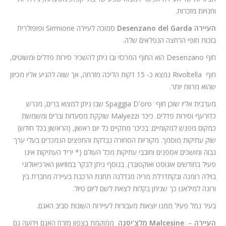
וחנויות מזכרות.
העיירה
Desenzano del Garda
סמוכה לעיירה Sirmione ופופולרית
בזכות חופי הרחצה הנפלאים שלה.
חוף Desenzano הוא החוף המרכזי ובו ניתן להשכיר סירות פדלים ומשוטים,
חוף Rivoltella נמצא כ- 15 דקות הליכה מזרחה, אך שווה להגיע אליו מכיוון
שהוא מרווח יותר.
מערבית אליו שוכן חוף Spaggia D'oro שבו ניתן למצוא ברים, מגרש
כדורעף וסירות פדלים. כיכר Malyezzi שוקקת מסעדות וברים ומשמשת
כמקום מפגש למקומיים. בכיכר מתקיים כל יום ראשון, (הראשון בכל חודש)
שוק עתיקות מוסמך. מקוריות הסחורה נבדקת והחפצים הנמכרים בעלי ערך
גבוה ומושכים אספנים וחובבי עתיקות מכל העולם (* יריד העתיקות אינו
פעיל בחודשים אוגוסט ואוקטובר). בנוסף ניתן לבקר במוזיאון הארכיאולוגי
בוילה רומנה ובקתדרלת מריה מגדלנה תחנת הרכבת בעיירה מחברת בין
ורונה למילאנו כך שניתן בקלות לצאת לשם ליום טיול.
בעיר נמל פעיל ממנו יוצאות מעבורות לעיירות השונות סביב האגם.
העיירה
–
Malcesine
מלצ'יסנה
ממוקמת בצפון מזרח האגם וידועה גם