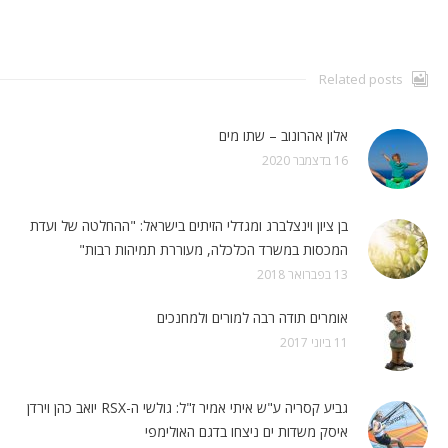
Related posts
אלון אהרונוב – שתו מים
16 בדצמבר 2020
בן ציון וינצלברג ומגדלי הזיתים בישראל: "ההחלטה של ועדת
המכסות במשרד הכלכלה, מעוררת תמיהות רבות"
13 בפברואר 2018
אומרים תודה רבה למורים ולמחנכים
11 ביוני 2017
גביע קסריה ע"ש איתי אמיר ז"ל: גולשי ה-RSX יואב כהן וירדן
איסק משדות ים ניצחו בדגם האולימפי