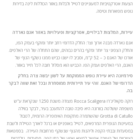
הצעות אטרקטיביות למעוניינים לטייל ולבלות באזור הכוללות לינה בדירות
נופש מפוארות וטיסה.
עיירות, המלצות לבילויים, אטרקציות ופעילויות באזור אגם גארדה
אגם גארדה מבנה ארוך וצר: החלק הדרומי רחב יותר ומוקף בעמק הפו,
והחלק הצפוני צר יותר ומקף בהרים גבוהים, שהם התחלה של הרי האלפים.
אורכו של האגם כ – 52 ק"מ, וסביב לו ישנו כביש ממנו נשקף הנוף של
האגם, הרי האלפים ועמק הפו. הכביש הוא מסלול חובה לכל תייר באזור.
סירמיונה
היא עיירת נופש הממוקמת על לשון יבשה צרה בחלק
הדרומי של האגם. זוהי עיר תיירותית ממוסחרת ובכל זאת שווה לבקר
בה.
רוקה סקאליג'רו Rocca Scaligera מצודה משנת 1250 שנקראת ע"ש
משפחה ששלטה בוורונה היא סיבה טובה להתעכב בעיר, לבקר בווילה
Grotta di Catullo שהשתמרה מתקופת האימפריה הרומית, לטבול
במעיינות הגופרית המרפאים, לטייל באופניים או ברגל לאורך הטיילת ולשבת
במסעדות ובבתי הקפה וליהנות מהנוף שנשקף מרחובות העיירה. בסמטאות
הציוריות של העיירה אפשר למצוא שפע של בתי קפה, מסעדות, גילדריות