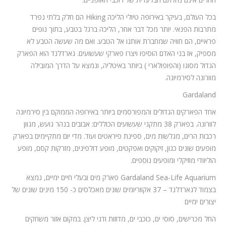
בכל העולם, בעיקר באירופה טיולי הליכה Hiking הם חלק בלתי נפרד
מתרבות הפנאי. יותר מכל דבר אחר, הליכה ברגל בטבע, בתוך נופים
פראיים, הם חוויה שמחברת אותנו אל הטבע. ואם מה שעשה הטבע לא
מספיק, אז בני האדם הוסיפו ויצרו פארקי שעשועים. גארדלנד הוא הפארק
הגדול מסוגו (והפופולארי ) ביותר באיטליה, ונמצא על הדרך המובילה
מוורונה לסירמיונה.
Gardaland
אחד הפארקים הגדולים והמפורסמים ביותר באירופה הממוקם בין סירמיונה
לוורונה. בפארק 38 מתקני שעשועים הכוללים: אבובים בנהר גועש, מגוון
רכבות הרים, מגלשות מים, ספינת פיראטים ועוד. מדי יום מתקיימים בפארק
מופעים שונים כגון, זיקוקים ואפקטים, מופע דולפינים, מזרקות קסם, מופע
הוליוודי מוזיקלי ומופעים נוספים.
Gardaland Sea-Life Aquarium פארק מים ובעלי חיים ימיים, נמצא
בצמוד לגארדלנד – 37 אקווריומים שונים מאכלסים כ- 150 מינים שונים של
יצורים ימיים
החל מכרישים, סוסי ים, כוכבי ים, מדוזות ודגי ליצן. במקום אזור משחקים