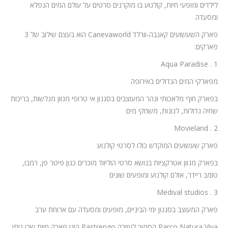
לילדים ומופעי חיות, קולנוע בו מוקרנים סרטים על עולם המים הנפלא
ומסעדה
פארק השעשועים קאנבה-וורלד Canevaworld הוא בעצם שילוב של 3
פארקים:
1 . Aqua Paradise
מפארקי המים הגדולים באירופה
בפארק חוף מלאכותי ונהר המעוצבים בסגנון אי טרופי מגוון מגלשות, בריכות
שחיה גדולות, לגונות, משחקי מים
2 . Movieland
פארק שעשועים המוקדש כולו לסרטי קולנוע
בפארק מגוון אטרקציות בנושא סרטי הוליווד מוכרים כגון פיטר פן, רמבו,
טומב ריידר, אולם קולנוע ומופעים שונים
3 . Medival studios
פארק המעוצב בסגנון ימי הביניים, מופעים ומסעדה עם ארוחת ערב
Parco Natura Viva הסמוך לעיירה Pastrengo הינו פארק חיות שבו ניתן