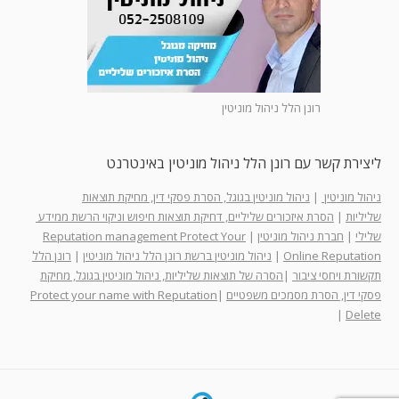
רונן הלל ניהול מוניטין
ליצירת קשר עם רונן הלל ניהול מוניטין באינטרנט
ניהול מוניטין
|
ניהול מוניטין בגוגל, הסרת פסקי דין, מחיקת תוצאות
שליליות
|
הסרת איזכורים שליליים, דחיקת תוצאות חיפוש וניקוי הרשת ממידע
שלילי
|
חברת ניהול מוניטין
|
Reputation management Protect Your
Online Reputation
|
ניהול מוניטין ברשת רונן הלל ניהול מוניטין
|
רונן הלל
תקשורת ויחסי ציבור
|
הסרה של תוצאות שליליות, ניהול מוניטין בגוגל, מחיקת
פסקי דין, הסרת מסמכים משפטיים
|
Protect your name with Reputation
|
Delete