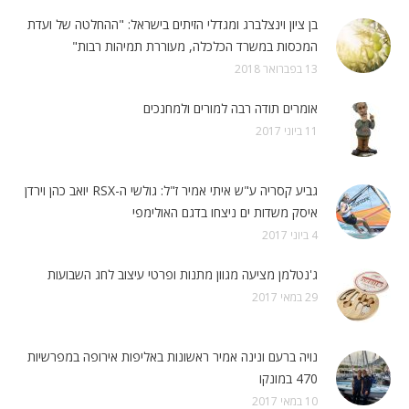
בן ציון וינצלברג ומגדלי הזיתים בישראל: "ההחלטה של ועדת
המכסות במשרד הכלכלה, מעוררת תמיהות רבות"
13 בפברואר 2018
אומרים תודה רבה למורים ולמחנכים
11 ביוני 2017
גביע קסריה ע"ש איתי אמיר ז"ל: גולשי ה-RSX יואב כהן וירדן
איסק משדות ים ניצחו בדגם האולימפי
4 ביוני 2017
ג'נטלמן מציעה מגוון מתנות ופרטי עיצוב לחג השבועות
29 במאי 2017
נויה ברעם ונינה אמיר ראשונות באליפות אירופה במפרשיות
470 במונקו
10 במאי 2017