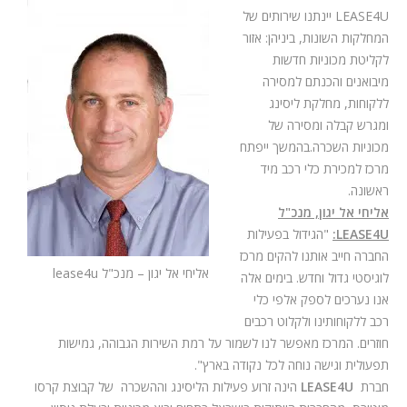
LEASE4U
יינתנו שירותים של
המחלקות השונות, ביניהן: אזור
לקליטת מכוניות חדשות
מיבואנים והכנתם למסירה
ללקוחות, מחלקת ליסינג
ומגרש קבלה ומסירה של
מכוניות השכרה.בהמשך ייפתח
מרכז למכירת כלי רכב מיד
ראשונה.
אליחי אל יגון, מנכ"ל
LEASE4U
:
"הגידול בפעילות
החברה חייב אותנו להקים מרכז
אליחי אל יגון – מנכ"ל lease4u
לוגיסטי גדול וחדש. בימים אלה
אנו נערכים לספק אלפי כלי
רכב ללקוחותינו ולקלוט רכבים
חוזרים. המרכז מאפשר לנו לשמור על רמת השירות הגבוהה, גמישות
תפעולית וגישה נוחה לכל נקודה בארץ".
חברת
LEASE4U
הינה זרוע פעילות הליסינג וההשכרה של קבוצת קרסו