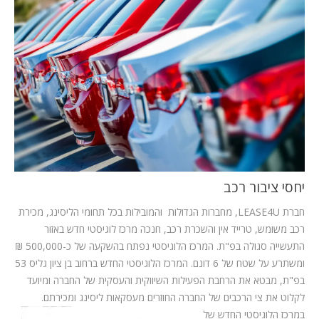
המלצות
ניהול מוניטין
צור קשר
יחסי ציבור רכב
חברת
LEASE4U
, מחברות הגדולות והמובילות בכל תחומי הליסינג, מכירת
רכב משומש, טרייד אין והשכרת רכב, חנכה מרכז לוגיסטי חדש באזור
התעשייה סגולה בפ"ת. המרכז הלוגיסטי נפתח בהשקעה של כ-500,000 ₪
ומשתרע על שטח של 6 דונם. המרכז הלוגיסטי החדש ברחוב בן ציון גליס 53
בפ"ת, מבטא את הרחבת הפעילות השיווקית והעסקית של החברה ומיועד
לקלוט את צי הרכבים של החברה החוזרים מעסקאות ליסינג ומכירתם.
במרכז הלוגיסטי החדש של