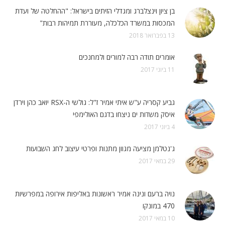
בן ציון וינצלברג ומגדלי הזיתים בישראל: "ההחלטה של ועדת
המכסות במשרד הכלכלה, מעוררת תמיהות רבות"
13 בפברואר 2018
אומרים תודה רבה למורים ולמחנכים
11 ביוני 2017
גביע קסריה ע"ש איתי אמיר ז"ל: גולשי ה-RSX יואב כהן וירדן
איסק משדות ים ניצחו בדגם האולימפי
4 ביוני 2017
ג'נטלמן מציעה מגוון מתנות ופרטי עיצוב לחג השבועות
29 במאי 2017
נויה ברעם ונינה אמיר ראשונות באליפות אירופה במפרשיות
470 במונקו
10 במאי 2017