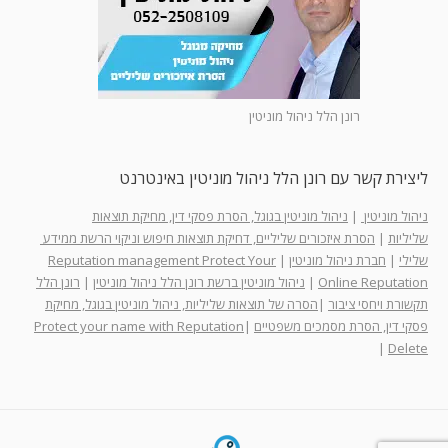
רונן הלל ניהול מוניטין
ליצירת קשר עם רונן הלל ניהול מוניטין באינטרנט
ניהול מוניטין
|
ניהול מוניטין בגוגל, הסרת פסקי דין, מחיקת תוצאות
שליליות
|
הסרת איזכורים שליליים, דחיקת תוצאות חיפוש וניקוי הרשת ממידע
שלילי
|
חברת ניהול מוניטין
|
Reputation management Protect Your
Online Reputation
|
ניהול מוניטין ברשת רונן הלל ניהול מוניטין
|
רונן הלל
תקשורת ויחסי ציבור
|
הסרה של תוצאות שליליות, ניהול מוניטין בגוגל, מחיקת
פסקי דין, הסרת מסמכים משפטיים
|
Protect your name with Reputation
|
Delete