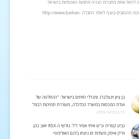
ה להיות אחת מחברות הבניה והיזמות האכותיות בישראל.
החברה מעסיקה צוות עובדים מיומן, מנוסה ומקצועי בתחומו בהם מהנדסים וצוותי ביצוע ומטה מהטובים בענף לאתר החברה http://www.barkan-
בן ציון וינצלברג ומגדלי הזיתים בישראל: "ההחלטה של
ועדת המכסות במשרד הכלכלה, מעוררת תמיהות רבות"
13 בפברואר 2018
גביע קסריה ע"ש איתי אמיר ז"ל: גולשי ה-RSX יואב כהן
וירדן איסק משדות ים ניצחו בדגם האולימפי