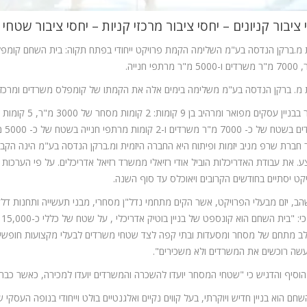
 ציבור קניונים
– יחסי ציבור מרכזי קניות – יחסי ציבור שטח
 מרתפי חנייה.
מ. ברקן הנדסה בע"מ משלימה בימים אלה את הקמתו של קומפלס משרדים ומרכז מס
מדובר בבניין עסקים מפואר ומרהיב בן 9 קומות: 2 קומות מסחר של 3000 מ"ר, 5 קומות
משרדים בשטח של כ- 0
חברת שרפ מניב יזמות ופיתוח היא החברה היזמית ומ.ברקן הנדסה בע"מ הינה הקבל
. את עבודת האדריכלות הוביל אודי רזיאלי ממשרד רזיאל אדריכלים. על פי הערכות
קט יסתיים בחודשים הקרובים ויאוכלס עד סוף השנה.
הב, יזם מבעלי הפרויקט, אשר הקים מתחמי נדל"ן מסחרי, מבני תעשייה ותחנות דלק
מסר כי: 
 מתחם של מסחר ומסעדות ובתי קפה לצד שטחי משרדים לבעלי מקצועות חופשיי
ה רוכשים את המשרדים ולא משכירים".
יף והדגיש כי "שטחי המסחר יועדו להשכרה והמשרדים יועדו למכירה, כאשר כבר עתה כ-80% מהשטחים הושכרו 
שחם הוא בניין חדיש ויוקרתי, בעל קווים נקיים ואלגנטיים בולט וייחודי בנופה העסק