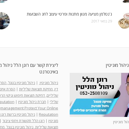
ג'נטלמן מציעה מגוון מתנות ופרטי עיצוב לחג השבועות
29 במאי 2017
ניהול מוניטין
ליצירת קשר עם רונן הלל ניהול מו
באינטרנט
ניהול מוניטין
|
ניהול מוניטין בגוגל, הס
דין, מחיקת תוצאות שליליות
|
הסרת איזכו
שליליים, דחיקת תוצאות חיפוש וניקוי ה
שלילי
|
חברת ניהול מוניטין
|
putation
management Protect Your Online
Reputation
|
ניהול מוניטין ברשת רונן 
מוניטין
|
רונן הלל תקשורת ויחסי ציבור
|
הול מוניטין
תוצאות שליליות, ניהול מוניטין בגוגל, מח