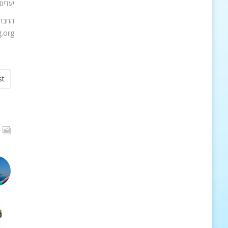
יעדים
.org/
st