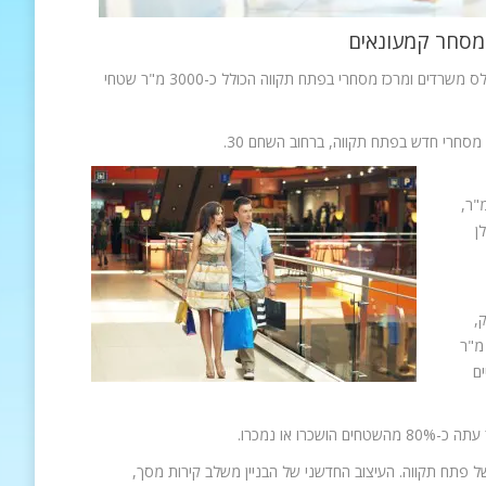
י מסחר קמעונאים
חברת מ.ברקן הנדסה בע"מ השלימה הקמת פרויקט ייחודי בפתח תקוה: בית השחם קומפלס משרדים ומרכז מסחרי בפתח תקווה הכולל כ-3000 מ"ר שטחי
חרי חדש בפתח תקווה, ברחוב השחם 30.
700 מ"ר משרדים ו-2 קומות מרתפי חנייה בשטח של כ- 5000 מ"ר,
ן
,
"בית השחם הוא קונספט של בניין בוטיק אדריכלי , על שטח של כללי כ-15,000 מ"ר
ם
או נמכרו.
י של פתח תקווה. העיצוב החדשני של הבניין משלב קירות מסך,