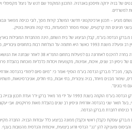
טים של בניה ירוקה וחיסכון באנרגיה. התכנון המוקפד שם דגש על ניצול מקסימלי 
ות למשרדים.
שחם מציע – תכנון ארכיטקטוני חדשני המשלב קירות מסך, לובי כניסה מפואר וגבו
בשני חניונים תת קרקעיים, שטחי מסחר למסעדות, בתי קפה וחנויות בוטיק..
מ.ברקן הנדסה בע"מ, קבלן הביצוע של בית השחם, הינה מהחברות המובילות בארץ ב
שנת 1993 כאשר היא חתומה על הצלחות רבות בתחומים ציבוריים, מגורים ויזמות.
החברה בחרה להיכנס לאחרונה גם לפעילות 
 של ניסיון רב שנים, איכות, אמינות, מקצועיות ויכולות כלכליות מוכחות בהובלת פרו
עקובי, מנכ"ל מ.ברקן הנדסה בע"מ הוסיף ואמר כי: "מיום סיום לימודי בהנדסה אזרחי
ים, שימור מבנים מיוחד, בניה ציבורית, בתי אבות, בתי חולים, אוניברסיטאות, תשתי
ם מי בונים".
י, בעל תואר שני בהנדסה אזרחית וניסיון רב שנים בהובלת מאות פרויקטים. אבי יעק
 כניסתו לחברת מ.ברקן הנדסה.
מ.ברקן עוסקת כקבלן ראשי וכקבלן ממונה בביצוע כלל עבודות הבניה. החברה מקיימ
והביסוס ומעניקה להן "גג" הנדסי וזרוע ביצועית, איכותית והנדסית מהטובות בענף