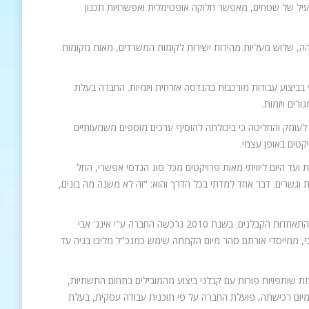
ויעיל של שטחים, מאפשר חלוקה אופטימלית ואפשרויות תכנון
הה, שלוש מעליות מהירות ישירות לקומות המשרדים, מאות מקומות
ביצוע עבודות מורכבות בהנדסה אזרחית ויזמיות. החברה בעלת
בתחום התמ"א 38 לאחר שבחנה את הנושא לעומק והחליטה כי ביכולתה להוסיף ערכים מוספים משמעותיים
יקטים באופן עצמי.
ת ועד היום ליוויתי מאות פרויקטים מכל סוג הנדסי אפשרי, החל
ות וגשרים. דבר אחד למדתי בכל הדרך והוא: "זה לא משנה מה בונים,
מ. ברקן הנדסה בע"מ הוקמה בשנת 1993 על ידי מר מאיר ברקן יו"ר ועדת תכנון ובנייה בהתאחדות הקבלנים. בשנת 2010 נרכשה החברה ע"י אינג' אבי
ובי, ממייסדי אורתם סהר מיום הקמתה שימש כמנכ"ל מליבו בניה עד
ת שותפויות פורות עם קבלני ביצוע מהמובילים בתחום התשתיות,
. מיום רכישתה, פועלת החברה על פי תוכנית עבודה עסקית, בעלת