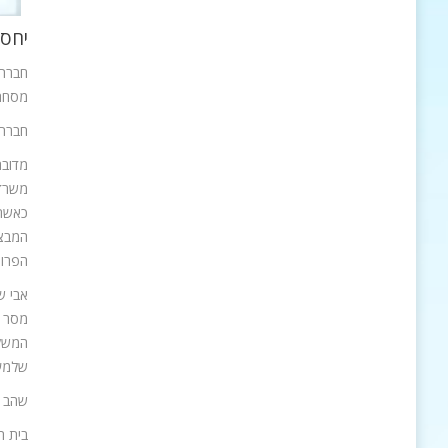
יחסי
מסחר, 7000 מ"ר משרדים ו-5000 מ"ר
חברת 
כאשר 
המבצע
הפרוי
אבי ש
המשלב
שלמעש
שהב הוס
בית ה