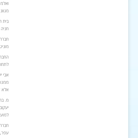
ואלמנ
מגוונ
בית ה
חניה 
חברת 
מוניטין רב ופעילה מ
לתחום
אבי י
ממגור
אלא ע
יעקוב
למועד
חברת 
עפר, 