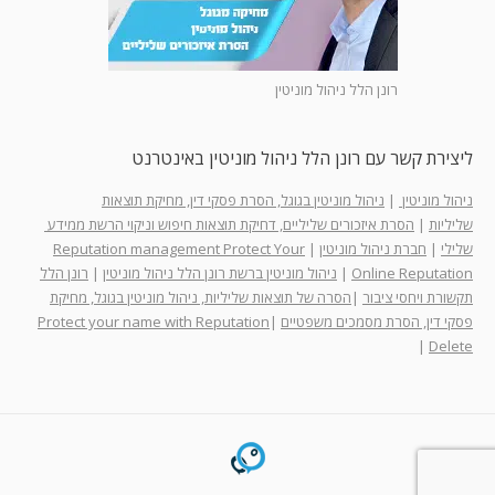
רונן הלל ניהול מוניטין
ליצירת קשר עם רונן הלל ניהול מוניטין באינטרנט
ניהול מוניטין
|
ניהול מוניטין בגוגל, הסרת פסקי דין, מחיקת תוצאות
שליליות
|
הסרת איזכורים שליליים, דחיקת תוצאות חיפוש וניקוי הרשת ממידע
שלילי
|
חברת ניהול מוניטין
|
Reputation management Protect Your
Online Reputation
|
ניהול מוניטין ברשת רונן הלל ניהול מוניטין
|
רונן הלל
תקשורת ויחסי ציבור
|
הסרה של תוצאות שליליות, ניהול מוניטין בגוגל, מחיקת
פסקי דין, הסרת מסמכים משפטיים
|
Protect your name with Reputation
|
Delete