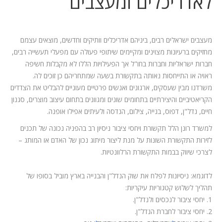
לאדריכלים ומעצבים
מעצבים ישראלים רבים, ביניהם אדריכלים וותיקים וחדשים, מוצאים עצמם
מחזיקים ברעיונות מצוינים ומקיימים שיתופי פעולה עם מפעלי תעשייה רבים,
חברות ישראליות וחברות בחו"ל אך הפעילויות הללו לא מקבלות חשיפה
ראויה או התייחסות נאותה בתקשורת בשעה שמתחריהם כן זוכים לה.
משרדנו מבין שעסקים, ארגונים ואנשים פרטיים מעוניים להבליט את הצדדים
הקריאטיביים והיצירתיים בתחומים שונים ומגוונים בתחום עיצוב מוצרים, סגנון
חיים, נדל"ן, דפוס, בנייה, צילום, הנדסה ולעיתים אפילו אופנה.
למשרד רונן הלל תקשורת ויחסי ציבור ניסיון רב בהפניה נכונה של תכנים
לזירות התקשורת השונות על מנת ליצור מיתוג נכון של האדם או המותג –
לצרכי שיווק בבמות התקשורת הרלוונטיות.
לדוגמא: ניסיונות לפלח את שוק הנדל"ן והבנייה בארץ מוביל בסופו של
תהליך לשלוש קטגוריות עיקריות:
1. יחסי ציבור לנכסים ולנדל"ן.
2. יחסי ציבור לחברת הנדל"ן.