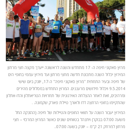
המלצות
ניהול מוניטין
צור קשר
מרוץ סאקוני חיפה ה- 17 מתחדש והשנה לראשונה ייערך מקצה חצי מרתון
המירוץ יכלול השנה מתכונת חדשה מחצי מרתון ועד מירוץ עממי בחופי הים
של חיפה ובעיר התחתית "מרוץ סאקוני חיפה" ה-17, יוזנק ביום שישי
9.5.2014 ויכלול חידושים מרעננים. המרוץ התחדש במסלולים מהירים
ומרהיבים, זאת לאחר ההצלחה האירגונית של תחרויות הטריאתלון והדו-אתלון
שהתקיימו בחופי הרחצה דדו ולאורך טיילת פארק שקמונה. .
המירוץ יעבור השנה על תוואי החופים והטיילות של חיפה (ההזנקה החל
משעה 07:00 בבוקר) ויתנהל בטווחים שונים כאשר המרוץ המרכזי – חצי
מרתון למרחק 21 ק"מ – יוזנק בשעה 07:00..