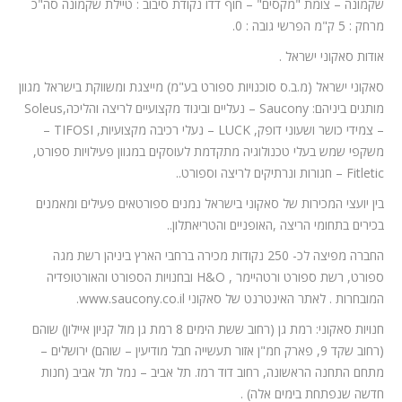
שקמונה – צומת "מקסים" – חוף דדו נקודת סיבוב : טיילת שקמונה סה"כ
מרחק : 5 ק"מ הפרשי גובה : 0.
אודות סאקוני ישראל .
סאקוני ישראל (מ.ב.ס סוכנויות ספורט בע"מ) מייצגת ומשווקת בישראל מגוון
מותגים ביניהם: Saucony – נעליים וביגוד מקצועיים לריצה והליכה,Soleus
– צמידי כושר ושעוני דופק, LUCK – נעלי רכיבה מקצועיות, TIFOSI –
משקפי שמש בעלי טכנולוגיה מתקדמת לעוסקים במגוון פעילויות ספורט,
Fitletic – חגורות ונרתיקים לריצה וספורט..
בין יועצי המכירות של סאקוני בישראל נמנים ספורטאים פעילים ומאמנים
בכירים בתחומי הריצה ,האופניים והטריאתלון..
החברה מפיצה לכ- 250 נקודות מכירה ברחבי הארץ ביניהן רשת מגה
ספורט, רשת ספורט ורטהיימר , H&O ובחנויות הספורט והאורטופדיה
המובחרות . לאתר האינטרנט של סאקוני www.saucony.co.il.
חנויות סאקוני: רמת גן (רחוב ששת הימים 8 רמת גן מול קניון איילון) שוהם
(רחוב שקד 9, פארק‎ ‎חמ"ן אזור תעשייה חבל מודיעין – שוהם) ירושלים –
מתחם התחנה הראשונה, רחוב דוד רמז. תל אביב – נמל תל אביב (חנות
חדשה שנפתחת בימים אלה) .