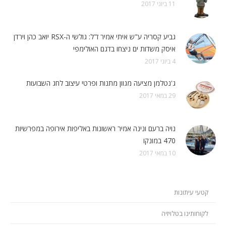
11 ביוני 2017
גביע קסריה ע"ש איתי אמיר ז"ל: גולשי ה-RSX יואב כהן וירדן
איסק משדות ים ניצחו בדגם האולימפי
4 ביוני 2017
ג'נטלמן מציעה מגוון מתנות ופרטי עיצוב לחג השבועות
29 במאי 2017
נויה ברעם ונינה אמיר ראשונות באליפות אירופה במפרשיות
470 במונקו
10 במאי 2017
קטעי עיתונות
לקוחותינו בטלויזיה