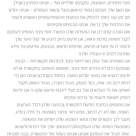
מצד מתחרים, השמצות, טוקבקים שליליים ועוד – אנחנו הפתרון בשבילך.
אם השם שלך מוכתם בעמוד הראשון בגוגל ובשאר העמודים – אנחנו יכולים
תוך זמן קצר ביותר להדחיק את הכתבות מהעמוד/עמודים ראשונים ולשפר
את התדמית שלך ברשת. אנחנו מבטיחים ומקיימים!
ואם הזכרנו קודם לכן את הפעילות שלנו כמשרד יחסי ציבור המסייע לעסקים
לקבל חשיפה בולטת וראויה, אנו יודעים בדיוק להגיע אל קהל היעד שלך
ולספר לו על מוצרים חדשים, שירותים חדשים, מבצעים, אירועים וכל מידע
שתרצה לקדם. זו העבודה שלנו!
אנו מאמינים שכל עסק ראוי ליחסי ציבור ולבולטות תקשורתית – הבעיה
שעסקים רבים לא מכירים יחסי ציבור, חוששים מהופעה בתקשורת או לא
יודעים להוציא את המסר שלהם החוצה. במיוחד בשבילכם אנחנו כאן כדי
להיות לכם פה. אתה, בעל העסק, מנהל החברה, מנהל השיווק תקבל
מאיתנו את כל העדכונים אבל גם תוכל ליהנות מראש שקט כי אנו יודעים
לספק תוצאות ולענות על צרכים עסקיים.
אנו מתמחים בכתיבת הודעות לתקשורת ובהפצה שלהן לכלל הערוצים.
האמת, שזה לא רק לכתוב. ממש לא! מדובר באומנות. כל מילה בסלע.
מעבר לכך הקשרים שלנו וכושר השכנוע שלנו ישלימו את המשימה.
באמצעות השיטה שלנו העסק/החברה/המותג שלך יוכל לפרוח ולשגשג.
אתה תנהל את העסקים ואנחנו ואנחנו נעמוד מול התקשורת, נבנה תוכניות