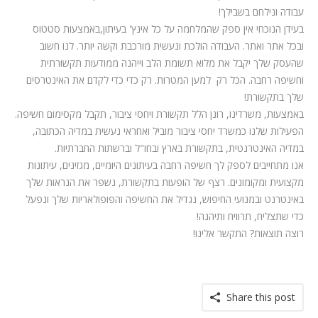
עבודה ונילחם בשבילך!
בעידן הנוכחי אין ספק שהמלחמה על כל אינץ' בעיתון,באמצעות סטטוס
ובכל אתר ואתר. העבודה הולכת ונעשית מורכבת וקשה יותר. לנו חשוב
שהעסק שלך יקבל את מלוא תשומת הלב וייהנה ממודעות תקשורתית
וחשיפה רחבה. הכל רק למען המטרות. רק כדי כדי לקדם את האינטרסים
שלך בתקשורת!
באמצעות, משרדינו, רונן הלל תקשורת ויחסי ציבור, תקבל מקסימום חשיפה.
הפעילות שלנו כמשרד יחסי ציבור מוביל ואחראי נעשית במדיה הכתובה,
במדיה האינטרנטית, בתקשורת בארץ ובחו"ל וברשתות החברתיות.
אנו מתחייבים לספק לך
חשיפה רחבה בעיתונים היומיים, מגזינים, עיתונות
מקצועית ומקומונים. רצף של הופעות בתקשורת, נשפר את ה
נראות שלך
באינטרנט ובמנועי החיפוש, נגדיל את
החשיפה והפופולאריות שלך ונפעל
כדי שתצליח, תרוויח ותיהנה!
רוצה תוצאות? התקשר אלינו!
Share this post