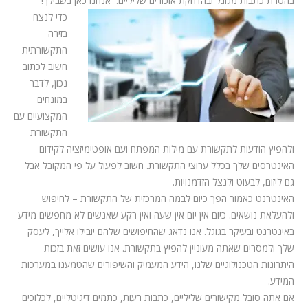
בהסרת כתבות מגוגל ובהדחקת אזכורים שליליים. אנחנו כאן בשבילך!
כדי לנצח
בזירה
התקשורתית
חשוב לכתוב
נכון, לדבר
במונחים
המקצועיים עם
התקשורת
ולהפיץ הודעות לתקשורת עם מילות המפתח ועם אופטימיזציה לקידום
האינטרסים שלך בכלל ערוצי התקשורת. חשוב לפעול על פי המקובל אבל
גם ליזום, לבעוט ולנצל הזדמנויות.
האינטרנט כאמור הפך כיום לבמה המרכזית של התקשורת – לחיפוש
ולהעלאת נושאים. כיום אין יום אין שעה ואין רקע שאנשים לא מחפשים מידע
באינטרנט ובעיקר בגוגל. אנו נדאג שהחיפושים שלהם יובילו אלייך, לעסק
שלך ולמסרים שאתה מעוניין להפיץ בתקשורת. אנו עושים זאת בזכות
היתרונות הטכנולוגיים שלנו, הידע המעמיק והשיפורים שהטמענו במערכות
המידע.
אם אתה סובל מקישורים שליליים, כתבות רעות, כתמים דיגיטליים, לכלוכים