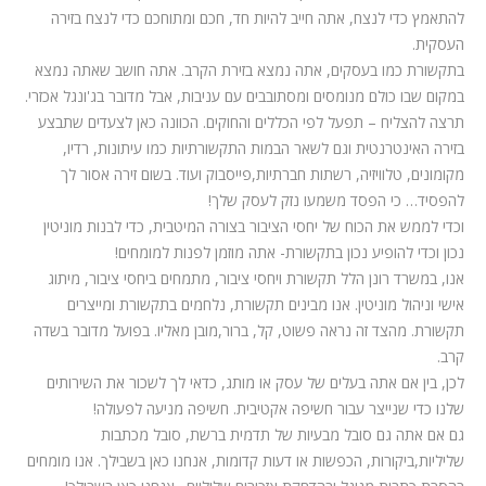
להתאמץ כדי לנצח, אתה חייב להיות חד, חכם ומתוחכם כדי לנצח בזירה
העסקית.
בתקשורת כמו בעסקים, אתה נמצא בזירת הקרב. אתה חושב שאתה נמצא
במקום שבו כולם מנומסים ומסתובבים עם עניבות, אבל מדובר בג'ונגל אכזרי.
תרצה להצליח – תפעל לפי הכללים והחוקים. הכוונה כאן לצעדים שתבצע
בזירה האינטרנטית וגם לשאר הבמות התקשורתיות כמו עיתונות, רדיו,
מקומונים, טלוויזיה, רשתות חברתיות,פייסבוק ועוד. בשום זירה אסור לך
להפסיד… כי הפסד משמעו נזק לעסק שלך!
וכדי לממש את הכוח של יחסי הציבור בצורה המיטבית, כדי לבנות מוניטין
נכון וכדי להופיע נכון בתקשורת- אתה מוזמן לפנות למומחים!
אנו, במשרד רונן הלל תקשורת ויחסי ציבור, מתמחים ביחסי ציבור, מיתוג
אישי וניהול מוניטין. אנו מבינים תקשורת, נלחמים בתקשורת ומייצרים
תקשורת. מהצד זה נראה פשוט, קל, ברור,מובן מאליו. בפועל מדובר בשדה
קרב.
לכן, בין אם אתה בעלים של עסק או מותג, כדאי לך לשכור את השירותים
שלנו כדי שנייצר עבור חשיפה אקטיבית. חשיפה מניעה לפעולה!
גם אם אתה גם סובל מבעיות של תדמית ברשת, סובל מכתבות
שליליות,ביקורות, הכפשות או דעות קדומות, אנחנו כאן בשבילך. אנו מומחים