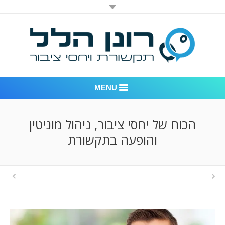
MENU
רונן הלל יחסי ציבור
הכוח של יחסי ציבור, ניהול מוניטין
והופעה בתקשורת
אודות החברה
דוגמאות לעבודות שביצענו
לקוחות – משרד יחסי ציבור רונן הלל
חדר חדשות