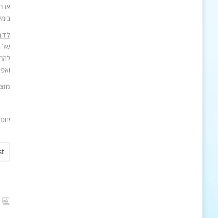
אז ב
בימי
לדבר
של ה
להתר
ואפש
מוצר
יחסי
st