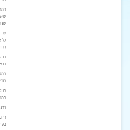
המהל
שישי
שדג 
יתרו
כל א
החרד
במקר
ברשת
המגו
בורי
בנוס
המהו
לדג 
הדגי
בפיק