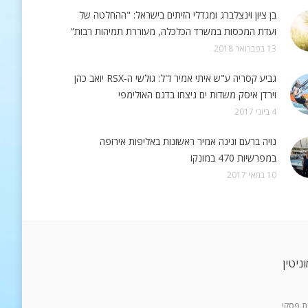
בן ציון וינצלברג ומגדלי הזיתים בישראל: "ההחלטה של
ועדת המכסות במשרד הכלכלה, מעוררת תמיהות רבות"
13 בפברואר 2018
גביע קסריה ע"ש איתי אמיר ז"ל: גולשי ה-RSX יואב כהן
וירדן איסק משדות ים ניצחו בדגם האולימפי
4 ביוני 2017
נויה ברעם ונינה אמיר ראשונות באליפות אירופה
במפרשיות 470 במונקו
10 במאי 2017
ניטין
רת פסקי