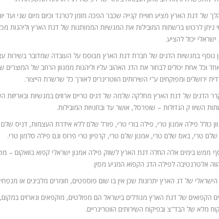
ך של דגת הארץ מציע חוויית קנייה שכבר הפכה מזמן לטרנד וכיום מיום שני ועד יום
 ניתן לרכוש ברשתות המובילות את המגשיות הממותגות של דגת הארץ וליהנות מכ
ישראלי יכול להציע.
ן נוסף במגשיות הדגים של חברת דגת הארץ מבוסס על העובדה שמדובר בשירות עצ
חד וכל אחת יכולים לבחור את הדג האהוב עליו וליהנות ממגוון הרחב של המוצרים
ית ירושלים ומפוקחים ע"י השירותים הווטרינרים לאורך כל שרשרת הייצור.
ר הדגים של דגת הארץ מחלקה שלמה של דגים טריים ארוזים במגשיות ובאריזות הש
ות השיוו
ק הגדולות – שופרסל, אושר עד ובחנויות המובילות.
ון כולל פילה אמנון טרי, פילה בורי טרי, פורל שלם ללא אידרת העצמות, דניס שלם 
 שלם טרי, באס שלם טרי, אמנון שלם טרי, קרפיון טרי פרוס וגם פילה סלמון טרי.
ף ממש בימים אלה החלה דגת הארץ לשווק פילה אמנון ישראלי קפוא בוואקום – מו
וה אלטרנטיבה לפילה הדג הקפוא המגיע מסין.
הישראלי של דג הארץ יתרונות שכן אין בו שום פוספטים, חומרים מלבינים או מנפחים
ם הקפואים של דגת הארץ מגודלים בישראל הם מפולטים, מוקפאים ונארזים במקום,
וח מלא של הבד"צ ובפיקוח השירותים הווטרינריים.