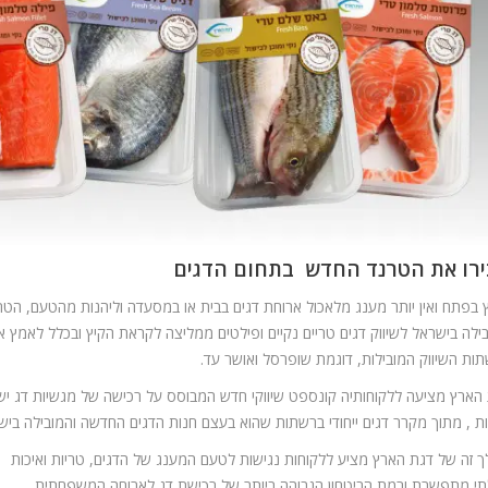
רו את הטרנד החדש בתחום הדגים
 בפתח ואין יותר מענג מלאכול ארוחת דגים בבית או במסעדה וליהנות מהטעם, הט
ילה בישראל לשיווק דגים טריים נקיים ופילטים ממליצה לקראת הקיץ ובכלל לאמץ
ות השיווק המובילות, דוגמת שופרסל ואושר עד.
הארץ מציעה ללקוחותיה קונספט שיווקי חדש המבוסס על רכישה של מגשיות דג ישר
ות , מתוך מקרר דגים ייחודי ברשתות שהוא בעצם חנות הדגים החדשה והמובילה ביש
 זה של דגת הארץ מציע ללקוחות נגישות לטעם המענג של הדגים, טריות ואיכות
י מתפשרת ורמת הביטחון הגבוהה ביותר של רכישת דג לארוחה המשפחתית.