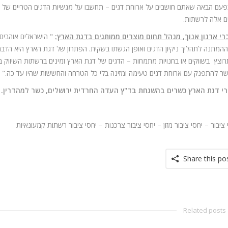
פעם הבאה שאתם חושבים על ארוחת דגים – תחשבו על מגשיות הדגים הטריים של 
ם אלה לרשתות.
י ארנון אנוך, מנהל תחום מוצרים ממותגים בדגת הארץ:
" הישראלים אוהבים 
המתנה לתהליך ניקיון הדגים ואופן הגשתו בשקית. הפתרון של דגת הארץ היא הדבר ה
וצץ בשווקים או בחנויות מתמחות – הדגים של דגת הארץ זמינים ברשתות השיווק במ
ר להתפנק עם ארוחת דגים טעימה ומזינה בלי כל הטרחה והחששות שהיו עד כה."
י דגת הארץ כשרים בהשגחת בד"ץ העדה החרדית ירושלים, כשר למהדרין.
 ציבור – יחסי ציבור מזון – יחסי ציבור צרכנות – יחסי ציבור רשתות קמעונאיות
Share this po
Related posts