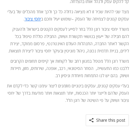
קל להקים עסק ולנהל אותו בהצלחה.
מצד שני להיות שכיר זו לא מציאה גדולה כל כך ולכך אחד מהכלים של בעלי
עסקים קטנים לצמיחה של העסק –שימוש יעיל וחכם ב
יחסי ציבור
.
משרד יחסי ציבור רונן הלל בחר לסייע לעסקים הקטנים בישראל ולהעניק
להם חבילה של ייעוץ בנושאי תקשורת ושיווק. החבילה כוללת טיפול בכל
הקשור לאתר החברה, התנהלות העולם האינטרנטי, פרסום ממוקד, יצירת
לידים, בניית תדמית נכונה, ניהול מוניטין ובעיקר יחסי ציבור ליצירת תוצאות.
משרד רונן הלל מטפל במגוון רחב של לקוחות אך קיימים תחומים הקרובים
ללבנו כמו התעשייה, הסחר הסיטונאי, רכב, אופנה, שירותים, מזון, תיירות
ושיווק בהם יש לנו התמחות מיוחדת וניסיון רב.
בעלי עסקים קטנים, עסקים בינוניים מוזמנים ליצור עימנו קשר כדי לקדם את
העסק שלהם ולייצר יותר הכנסות, יותר תוצאות ויותר מודעות בדרך של יחסי
ציבור ושיווק על פי השיטה של רונן הלל.
Share this post