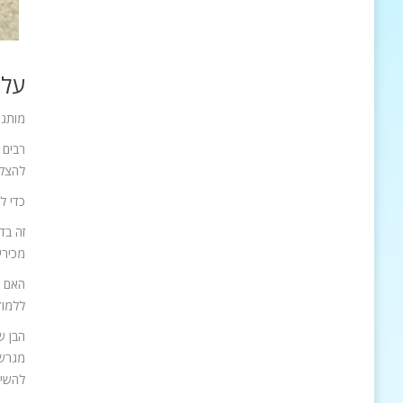
על 
מותגי
רבים 
להצלח
כדי ל
זה בד
מכירי
האם ש
ללמוד
הבן ש
מגרשי
להשיג