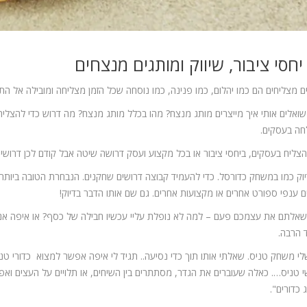
יחסי ציבור, שיווק ומותגים מנצחים
ם מצליחים הם כמו יהלום, כמו פנינה, כמו נוסחה שכל הזמן מצליחה ומובילה אל הת
שואלים אותי איך מייצרים מותג מנצח? מהו בכלל מותג מנצח? מה דרוש כדי להצל
ה בעסקים.
הצליח בעסקים, ביחסי ציבור או בכל מקצוע ועסק דרושה שיטה אבל קודם לכן דרושים
יוק כמו במשחק כדורסל. כדי להעמיד קבוצה דרושים שחקנים. הנבחרת הטובה ביותר, 
ם ענפי ספורט אחרים או מקצועות אחרים. גם שם אותו הדבר בדיוק!
אלתם את עצמכם פעם – למה לא נופלת עליי עכשיו חבילה של כסף? או איפה אני י
 הרבה.
לי משחק טניס. שאלתי אותו תוך כדי נסיעה.. תגיד לי איפה אפשר למצוא כדורי ט
 טניס…. כאלה שעוברים את הגדר, מסתתרים בין השיחים, או תלויים על העצים ואפשר
 כדורים".