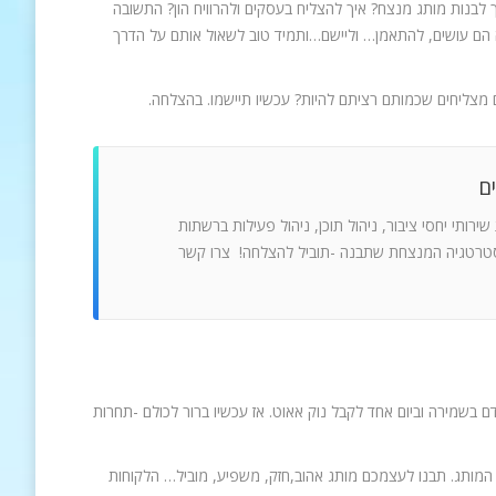
לבנות מותג מנצח? איך להצליח בעסקים ולהרוויח הון? התשובה
הם עושים, להתאמן… וליישם…ותמיד טוב לשאול אותם על הדרך
צליחים שכמותם רציתם להיות? עכשיו תיישמו. בהצלחה.
ם
תי יחסי ציבור, ניהול תוכן, ניהול פעילות ברשתות
האסטרטגיה המנצחת שתבנה -תוביל להצלחה! צרו קשר
ם בשמירה וביום אחד לקבל נוק אאוט. אז עכשיו ברור לכולם -תחרות
ן המותג. תבנו לעצמכם מותג אהוב,חזק, משפיע, מוביל… הלקוחות