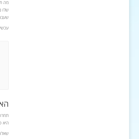
מה תג
שלו מ
שעברו
עכשיו
האם
תחרות
היא ט
שאלתם