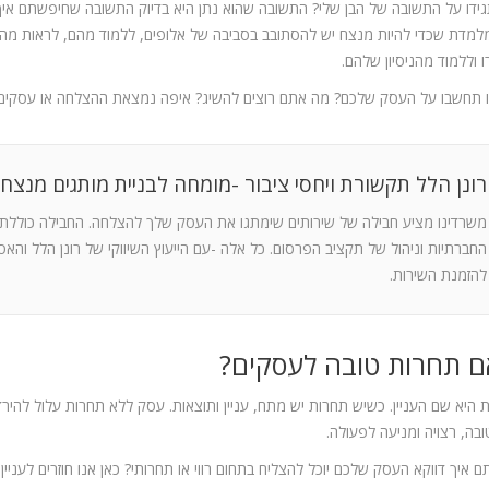
ידו על התשובה של הבן שלי? התשובה שהוא נתן היא בדיוק התשובה שחיפשתם איך 
למדת שכדי להיות מנצח יש להסתובב בסביבה של אלופים, ללמוד מהם, לראות מה 
 וללמוד מהניסיון שלהם.
 תחשבו על העסק שלכם? מה אתם רוצים להשיג? איפה נמצאת ההצלחה או עסקים מ
רונן הלל תקשורת ויחסי ציבור -מומחה לבניית מותגים מנצחי
משרדינו מציע חבילה של שירותים שימתגו את העסק שלך להצלחה. החבילה כוללת שירו
החברתיות וניהול של תקציב הפרסום. כל אלה -עם הייעוץ השיווקי של רונן הלל ו
להזמנת השירות.
 תחרות טובה לעסקים?
 היא שם העניין. כשיש תחרות יש מתח, עניין ותוצאות. עסק ללא תחרות עלול להירד
ובה, רצויה ומניעה לפעולה.
 איך דווקא העסק שלכם יוכל להצליח בתחום רווי או תחרותי? כאן אנו חוזרים לעניי