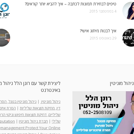
טיפים לבחירת תמונות לכתבה – איך להביא יותר קוראים?
4 בספטמבר 2015
איך לבנות מיתוג אישי?
29 באוגוסט 2015
ניהול מוניטין
ליצירת קשר עם רונן הלל ניהול מו
באינטרנט
ניהול מוניטין
|
ניהול מוניטין בגוגל, הס
דין, מחיקת תוצאות שליליות
|
הסרת איזכו
שליליים, דחיקת תוצאות חיפוש וניקוי ה
שלילי
|
חברת ניהול מוניטין
|
putation
management Protect Your Online