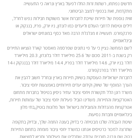
חדשים נפתחו, רשתות זרות החלו לפעול בארץ ונראה כי התעשייה
מתקדמת, זאת בכפוף למצב הביטחוני.
זווית נוספת של תיירות שייכת לחברות אשר משווקות חבילות נפש לחו"ל,
דילים וטיסות לרחבי העולם וליעדים כמו לונדון, ניו יורק, פריז, בנגקוק או
פרנקפורט. תעשייה זו מגלגלת הרבה מאד כסף במונחים ישראלים
ובינלאומיים.
לשם המחשה נציין כי על פי נתונים שפרסמה מאסטר קארד הוציאו התיירים
רק בשנת ב-2011 סכום של 25.6 מיליארד דולר בלונדון, 20.3 מיליארד
דולר בניו יורק, 14.6 מיליארד דולר בפריז, 14.4 מיליארד דולר בבנגקוק ו-14
מיליארד דולר בפרנקפורט.
לחברות ישראליות העוסקות בשיווק תיירות בארץ ובחו"ל חשוב להבין את
הערך המוסף של שיווק וקידום יעדים תיירותיים באמצעות יחסי ציבור.
משרד רונן הלל תקשורת ויחסי ציבור עתיר ניסיון בטיפול בחברות מתחום
האטרקציות והתיירות. משדינו הוביל פעילות יחסי ציבור של עמותות תיירות,
אטרקציות מהגדולות והמובילות בישראל ושל מלונות בוטיק,בתי מלון
בינלאומיים וחברות נסיעות.
שיטת העבודה שלנו מבטיחה כי בדיוק בעונה החמה שלך, ובדיוק בתקופה
שתרצה למכור כרטיסים אנחנו כמשרד יחסי ציבור מומחה בתחום התיירות
נהיה שם ונבנה תוכנית עבודה שתבליט את פעילותך ותביא לתוצאות.