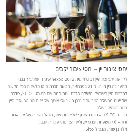
המלצות
ניהול מוניטין
צור קשר
יחסי ציבור יין – יחסי ציבור יקבים
לקראת תערוכת היין הבינלאומית 2012
Israwinexpo
שתיערך בגני
התערוכה בין ה-21 ל-21 בפברואר, מביאה חברת סיטו חדשנות בכל הקשור
לתרבות היין בישראל ומשיקה סדרת יינות תחת שם המותג
SITO
, סדרה
של יינות מהעולם המביאה לצרכן הישראלי אוסף של יינות ממיטב אזורי היין
המפורסמים בעולם.
חברת
SITO
היא מיזם משותף שלאלחנן שור, מנהל השיווק של יקב ארזה
ודור – 8 למשפחת יצרני יין, וליינן הצרפתי פטריק חבבו.
אלחנן שור, מנכ"ל
Sito
: