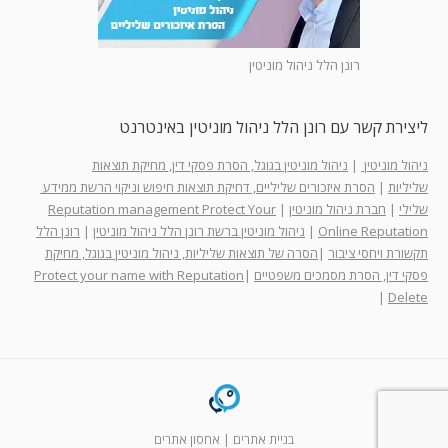
רונן הלל ניהול מוניטין
ליצירת קשר עם רונן הלל ניהול מוניטין באינטרנט
ניהול מוניטין
|
ניהול מוניטין בגוגל, הסרת פסקי דין, מחיקת תוצאות
שליליות
|
הסרת איזכורים שליליים, דחיקת תוצאות חיפוש וניקוי הרשת ממידע
שלילי
|
חברת ניהול מוניטין
|
Reputation management Protect Your
Online Reputation
|
ניהול מוניטין ברשת רונן הלל ניהול מוניטין
|
רונן הלל
תקשורת ויחסי ציבור
|
הסרה של תוצאות שליליות, ניהול מוניטין בגוגל, מחיקת
פסקי דין, הסרת מסמכים משפטיים
|
Protect your name with Reputation
|
Delete
בניית אתרים
|
אחסון אתרים