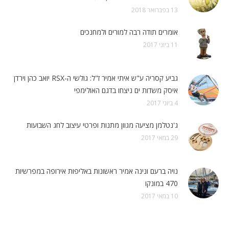
13 בפברואר 2018
אומרים תודה רבה למורים ולמחנכים
11 ביוני 2017
גביע קסריה ע"ש איתי אמיר ז"ל: גולשי ה-RSX יואב כהן וירדן
איסק משדות ים ניצחו בדגם האולימפי
4 ביוני 2017
ג'נטלמן מציעה מגוון מתנות ופרטי עיצוב לחג השבועות
29 במאי 2017
נויה ברעם ונינה אמיר ראשונות באליפות אירופה במפרשיות
470 במונקו
10 במאי 2017