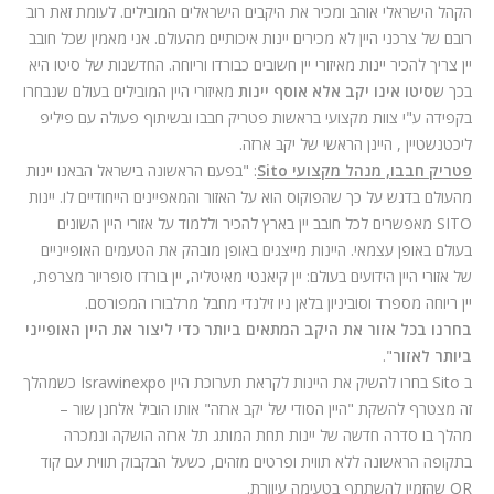
הקהל הישראלי אוהב ומכיר את היקבים הישראלים המובילים. לעומת זאת רוב
רובם של צרכני היין לא מכירים יינות איכותיים מהעולם. אני מאמין שכל חובב
יין צריך להכיר יינות מאיזורי יין חשובים כבורדו וריוחה. החדשנות של סיטו היא
בכך ש
סיטו אינו יקב אלא אוסף יינות
מאיזורי היין המובילים בעולם שנבחרו
בקפידה ע"י צוות מקצועי בראשות פטריק חבבו ובשיתוף פעולה עם פיליפ
ליכטנשטיין , היינן הראשי של יקב ארזה.
פטריק חבבו, מנהל מקצועי
Sito
: "בפעם הראשונה בישראל הבאנו יינות
מהעולם בדגש על כך שהפוקוס הוא על האזור והמאפיינים הייחודיים לו. יינות
SITO
מאפשרים לכל חובב יין בארץ להכיר וללמוד על אזורי היין השונים
בעולם באופן עצמאי. היינות מייצגים באופן מובהק את הטעמים האופייניים
של אזורי היין הידועים בעולם: יין קיאנטי מאיטליה, יין בורדו סופריור מצרפת,
יין ריוחה מספרד וסוביניון בלאן ניו זילנדי מחבל מרלבורו המפורסם.
בחרנו בכל אזור את היקב המתאים ביותר כדי ליצור את היין האופייני
ביותר לאזור
".
ב
Sito
בחרו להשיק את היינות לקראת תערוכת היין
Israwinexpo
כשמהלך
זה מצטרף להשקת "היין הסודי של יקב ארזה" אותו הוביל אלחנן שור –
מהלך בו סדרה חדשה של יינות תחת המותג תל ארזה הושקה ונמכרה
בתקופה הראשונה ללא תווית ופרטים מזהים, כשעל הבקבוק תווית עם קוד
QR
שהזמין להשתתף בטעימה עיוורת.