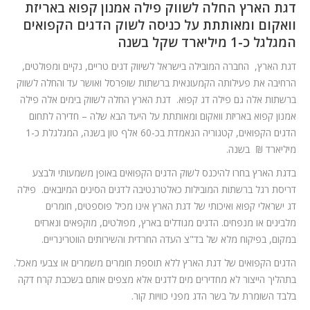
דגת הארץ החלה לשווק פילה אמנון קפוא באריזת
וואקום ומאותתת על כניסה לשוק הדגים הקפואים
המגלגל כ-1 מיליארד שקל בשנה
דגת הארץ, החברה המובילה בישראל לשיווק דגים טריים, נקיים ומפולטים,
הרחיבה את פעילותה הקמעונאית ברשתות שופרסל ואושר עד והחלה לשווק
ברשתות אלה גם פילה דג קפוא. דגת הארץ החלה לשווק בימים אלה פילה
אמנון קפוא באריזת וואקום ומאותתת על היעד הבא שלה – חדירה לתחום
הדגים הקפואים, קטגוריה הנאמדת בכ-60 אלף טון בשנה, המגלגלת כ-1
מיליארד ₪ בשנה.
בדגת הארץ בחרו להיכנס לשוק הדגים הקפואים באופן משמעותי ולבצע
דריסת רגל ברשתות המובילות כאלטרנטיבה לדגים הסינים המיובאים. פילה
דג ישראלי קפוא ואיכותי של דגת הארץ אינו מכיל פוספטים, חומרים
מלבינים או מנפחים. הדגים מגודלים בארץ, מפולטים, מוקפאים ונארזים
במקום, בפיקוח מלא של בד"צ העדה החרדית והשירותים הווטרינריים.
הדגים הקפואים של דגת הארץ ללא תוספת חומרים משמרים או צבעי מאכל.
בתהליך הייצור לא מחדירים מים לדגים אלא מצפים אותם בשכבת קרח דקה
בלבד השומרת על בשר הדג מפני כוויות קור.