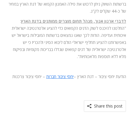
ברשתות השיווק ניתן לרכוש את פילה האמנון הקפוא של דגת הארץ במחיר
של כ-44 שקלים לק"ג.
לדברי ארנון אנוך, מנהל תחום מוצרים ממותגים בדגת הארץ
:
"החלטנו להיכנס לשוק הדגים הקפואים כדי להציע אלטרנטיבה ישראלית
איכותית ועדיפה. הודות לכך שאנו נמצאים ברשתות המובילות בישראל יש
באפשרותנו להציע תחליף ישראלי הולם ליבוא הסיני ולהכריז כי יש
אלטרנטיבה ישראלית של דגים קפואים שגדלו בבריכות מקומיות ובפיקוח
מלא ללא תוספות מלאכותיות".
הודעת יחסי ציבור – דגת הארץ –
יחסי ציבור חברות
– יחסי ציבור צרכנות
Share this post