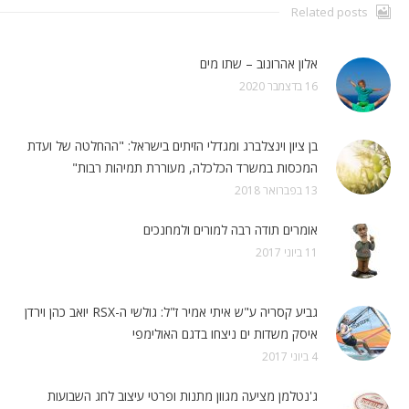
Related posts
אלון אהרונוב – שתו מים
16 בדצמבר 2020
בן ציון וינצלברג ומגדלי הזיתים בישראל: "ההחלטה של ועדת
המכסות במשרד הכלכלה, מעוררת תמיהות רבות"
13 בפברואר 2018
אומרים תודה רבה למורים ולמחנכים
11 ביוני 2017
גביע קסריה ע"ש איתי אמיר ז"ל: גולשי ה-RSX יואב כהן וירדן
איסק משדות ים ניצחו בדגם האולימפי
4 ביוני 2017
ג'נטלמן מציעה מגוון מתנות ופרטי עיצוב לחג השבועות