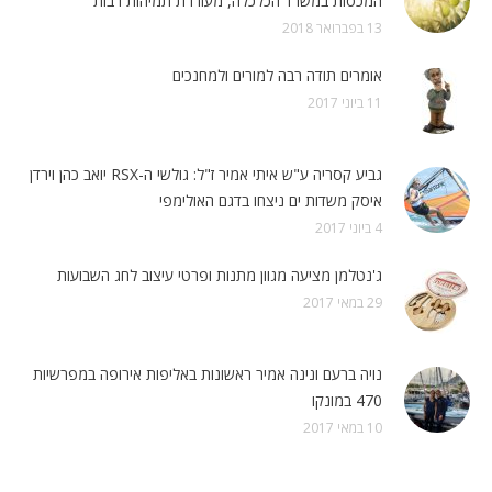
המכסות במשרד הכלכלה, מעוררת תמיהות רבות"
13 בפברואר 2018
אומרים תודה רבה למורים ולמחנכים
11 ביוני 2017
גביע קסריה ע"ש איתי אמיר ז"ל: גולשי ה-RSX יואב כהן וירדן
איסק משדות ים ניצחו בדגם האולימפי
4 ביוני 2017
ג'נטלמן מציעה מגוון מתנות ופרטי עיצוב לחג השבועות
29 במאי 2017
נויה ברעם ונינה אמיר ראשונות באליפות אירופה במפרשיות
470 במונקו
10 במאי 2017