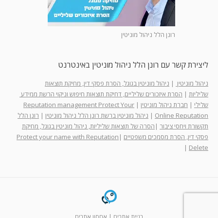
רונן הלל ניהול מוניטין
ליצירת קשר עם רונן הלל ניהול מוניטין באינטרנט
ניהול מוניטין
|
ניהול מוניטין בגוגל, הסרת פסקי דין, מחיקת תוצאות
שליליות
|
הסרת איזכורים שליליים, דחיקת תוצאות חיפוש וניקוי הרשת ממידע
שלילי
|
חברת ניהול מוניטין
|
Reputation management Protect Your
Online Reputation
|
ניהול מוניטין ברשת רונן הלל ניהול מוניטין
|
רונן הלל
תקשורת ויחסי ציבור
|
הסרה של תוצאות שליליות, ניהול מוניטין בגוגל, מחיקת
פסקי דין, הסרת מסמכים משפטיים
|
Protect your name with Reputation
|
Delete
בניית אתרים
|
אחסון אתרים