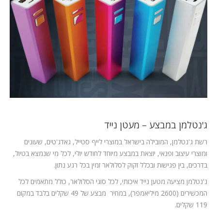
המלצות
ניהול מוניטין
צור קשר
ג'נטלמן במבצע – מעטן נייד
רשת ג'נטלמן, המובילה בישראל במוצרי לייף סטייל, גאדג'טים, שעונים
ומוצרי עיצוב ופנאי, יוצאת במבצע מיוחד לחודש יולי, לכל מי שנמצא בטיול,
בדרכים, בין פגישות ובכלל זקוק לסלולאר זמין בכל רגע נתון.
ג'נטלמן מציעה מטען נייד איכותי, לכל סוגי הסלולאר, כולל מתאמים לכל
המכשירים (2600 מיליאמפר), במחיר מבצע של 49 שקלים בלבד במקום
119 שקלים.