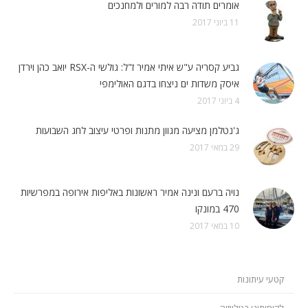
אומרים תודה רבה למורים ולמחנכים
11 ביוני 2017
גביע קסריה ע"ש איתי אמיר ז"ל: גולשי ה-RSX יואב כהן וירדן
איסק משדות ים ניצחו בדגם האולימפי
4 ביוני 2017
ג'נטלמן מציעה מגוון מתנות ופרטי עיצוב לחג השבועות
29 במאי 2017
נויה ברעם ונינה אמיר ראשונות באליפות אירופה במפרשיות
470 במונקו
10 במאי 2017
קטעי עיתונות