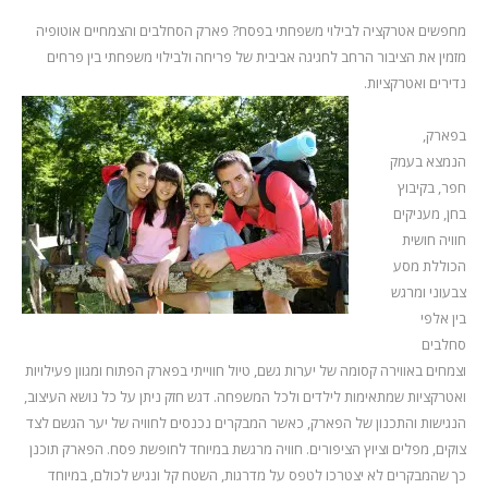
מחפשים אטרקציה לבילוי משפחתי בפסח? פארק הסחלבים והצמחיים אוטופיה
מזמין את הציבור הרחב לחגיגה אביבית של פריחה ולבילוי משפחתי בין פרחים
נדירים ואטרקציות.
בפארק,
הנמצא בעמק
חפר, בקיבוץ
בחן, מעניקים
חוויה חושית
הכוללת מסע
צבעוני ומרגש
בין אלפי
סחלבים
וצמחים באווירה קסומה של יערות גשם, טיול חווייתי בפארק הפתוח ומגוון פעילויות
ואטרקציות שמתאימות לילדים ולכל המשפחה. דגש חזק ניתן על כל נושא העיצוב,
הנגישות והתכנון של הפארק, כאשר המבקרים נכנסים לחוויה של יער הגשם לצד
צוקים, מפלים וציוץ הציפורים. חוויה מרגשת במיוחד לחופשת פסח. הפארק תוכנן
כך שהמבקרים לא יצטרכו לטפס על מדרגות, השטח קל ונגיש לכולם, במיוחד