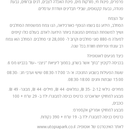
פרפרים, פינות חי, מזרקות מים, פינת האכלה לצבים, דגים וברווזים, גבעת
פגודה, גבעת קקטוסים, שבילי תבלינים ושדרת ערסלים.
על הצמח
הסחלב, הידוע גם בשמו הנוסף כאורכידאה, הנו צמח ממשפחת הסחלבים
ושייך למשפחת הצמחים המגוונת ביותר הידועה לאדם. בעולם כולו קיימים
למעלה מ-880 סוגי סחלבים וקרוב ל- 28,000 זני סחלבים. הסחלב הוא צמח
רב עונתי ופריחתו חוזרת בכל שנה.
כיצד מגיעים לאוטופיה?
בכניסה לקיבוץ "בחן" אשר בשרון, בסמוך ליציאת "ניצני –עוז" בכביש מס 6.
שעות הפעילות בשבוע החנוכה: א'-ה' 08:30-17:00 שישי וערבי חג: 08:30-
15:00 שבתות וחגים: 08:30-18:00.
מחירים- גילאי 2-12 -35 ₪, גמלאים- 44 ₪, חיילים- 44 ₪, מבוגר- 49 ₪.
מבצע למחזיקי ישראכרט: כרטיס כניסה למבוגר/ ילד ב- 29 ש"ח + 100
כוכבים,
מבצע למחזיקי אמריקן אקספרס:
כרטיס כניסה למבוגר/ ילד ב- 19 ש"ח + 390 נקודות.
לאתר האינטרנט של אוטופיה: www.utopiapark.co.il