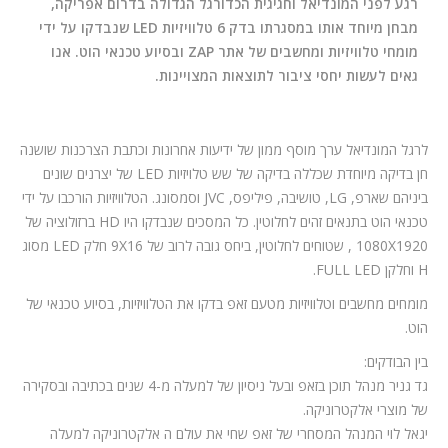
המלצות
רגע לפני המונדיאל וחגיגית הכדורגל הגדולה בדרום אפריקה,
מבחן מיוחד אותו במסגרתו בדק 6 טלוויזיות LED שנבדקו על ידי
ניהול מוניטין
מומחי טלוויזיות ומחשבים של אתר ZAP ובסיוע טכנאי הוט. אנו
גאים לעשות יחסי ציבור לתוצאות המצויינות.
צור קשר
לרגל המונדיאל ערך מוסף ממון של ידיעות אחרונות וכתבת הצרכנות שושנה
חן בדיקה מיוחדת שכללה בדיקה של שש טלויזיות LED של יצרנים שונים
ביניהם שארפ, LG, טושיבה, פיליפס, JVC וסמסונג. הטלוויזיות הורכבו על ידי
טכנאי הוט בתנאים זהים לחלוטין. כל המסכים שנבדקו היו HD ברזולוציה של
1080X1920 , שטוחים לחלוטין, ביחס גובה לרוב של 9X16 חלק LED מסוג
H וחלקן FULL LED.
מומחים מחשבים וטלוויזיות מטעם זאפ בדקו את הטלוויזיות, בסיוע טכנאי של
הוט.
בין הבודקים:
גד גניר מנהל תוכן בזאפ ובעל ניסיון של למעלה מ-4 שנים בכתיבה ובסקירה
של מוצרי אלקטרוניקה.
יגאל לוי המנהל המסחרי של זאפ שחי את עולם ה אלקטרוניקה למעלה