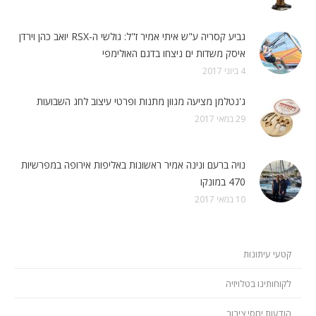
גביע קסריה ע"ש איתי אמיר ז"ל: גולשי ה-RSX יואב כהן וירדן
איסק משדות ים ניצחו בדגם האולימפי
4 ביוני 2017
ג'נטלמן מציעה מגוון מתנות ופרטי עיצוב לחג השבועות
29 במאי 2017
נויה ברעם ונינה אמיר ראשונות באליפות אירופה במפרשיות
470 במונקו
10 במאי 2017
קטעי עיתונות
לקוחותינו בטלויזיה
הודעות יחסי ציבור