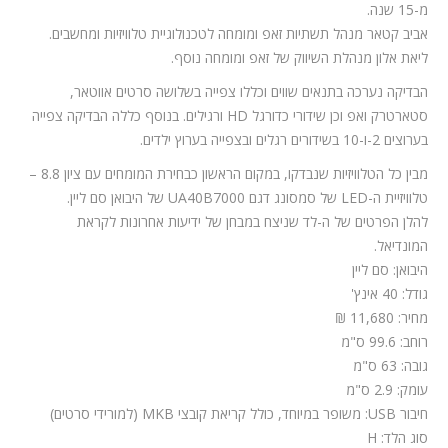
מ-15 שנה.
אביב קטאר מנהל תשתיות זאפ ומומחה לטכנולוגיית טלוויזיות ומחשבים.
ליאת אלון מנהלת השיווק של זאפ ומומחה נוסף.
הבדיקה נערכה בתנאים שווים וכללו צפייה בשלושה סרטים אווטאר,
סטארטרק ואפ וכן שידורי כדורגל HD ורגילים. בנוסף כללה הבדיקה צפייה
בערוצים 2-ו-10 בשידורים רגלים ובצפייה בערוץ ילדים.
מבין כל הטלוויזיות שנבדקו, במקום הראשון כבחירת המומחים עם ציון 8.8 –
טלוויזיית ה-LED של סמסונג דגם UA40B7000 של היבואן סם ליין.
להלן הפרטים של ה-לד שניצח במבחן של ידיעות אחרונות לקראת
המונדיאל.
היבואן: סם ליין
גודל: 40 אינץ'
מחיר: 11,680 ₪
רוחב: 99.6 ס"מ
גובה: 63 ס"מ
עומק: 2.9 ס"מ
חיבור USB: משופר במיוחד, כולל קריאת קובצי MKB (למורידי סרטים)
סוג הלד: H