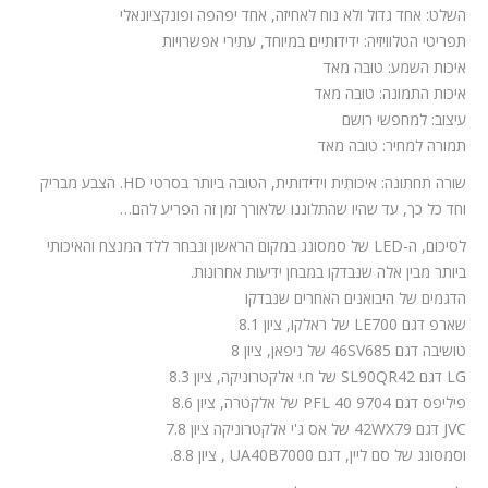
השלט: אחד גדול ולא נוח לאחיזה, אחד יפהפה ופונקציונאלי
תפריטי הטלוויזיה: ידידותיים במיוחד, עתירי אפשרויות
איכות השמע: טובה מאד
איכות התמונה: טובה מאד
עיצוב: למחפשי רושם
תמורה למחיר: טובה מאד
שורה תחתונה: איכותית וידידותית, הטובה ביותר בסרטי HD. הצבע מבריק
וחד כל כך, עד שהיו שהתלוננו שלאורך זמן זה הפריע להם…
לסיכום, ה-LED של סמסונג במקום הראשון ונבחר ללד המנצח והאיכותי
ביותר מבין אלה שנבדקו במבחן ידיעות אחרונות.
הדגמים של היבואנים האחרים שנבדקו
שארפ דגם LE700 של ראלקו, ציון 8.1
טושיבה דגם 46SV685 של ניפאן, ציון 8
LG דגם SL90QR42 של ח.י אלקטרוניקה, ציון 8.3
פיליפס דגם 9704 PFL 40 של אלקטרה, ציון 8.6
JVC דגם 42WX79 של אס ג'י אלקטרוניקה ציון 7.8
וסמסונג של סם ליין, דגם UA40B7000 , ציון 8.8.