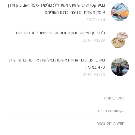
גביע קסריה ע"ש איתי אמיר ז"ל: גולשי ה-RSX יואב כהן וירדן
איסק משדות ים ניצחו בדגם האולימפי
4 ביוני 2017
ג'נטלמן מציעה מגוון מתנות ופרטי עיצוב לחג השבועות
29 במאי 2017
נויה ברעם ונינה אמיר ראשונות באליפות אירופה במפרשיות
470 במונקו
10 במאי 2017
קטעי עיתונות
לקוחותינו בטלויזיה
הודעות יחסי ציבור