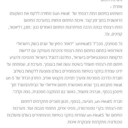
אחרת –
השימוש בחימום התת רצפתי של
Sun-Heat
מחזירה ללקוח את השקעתו
הראשונית בתוך זמן קצר. איכות החימום והחוויה במערכת החימום
התת-רצפתי גבוהה הרבה מפיתרונות החימום האחרים כגון : מזגן, רדיאטור,
קמינים, וכו'.
גל סטויצקי, מנכ"ל
S
unHeat
: "לאחר ניסיון של שנים בשוק הישראלי
והאירופאי בתחום החימום התת-רצפתי והיכרות מעמיקה עם דרישות
הלקוחות הפוטנציאליים בישראל, החלטנו להוביל בישראל מהפיכה ולהציע
חימום תת-רצפתי חשמלי בשיטת עשה זאת בעצמך. מערכת זו, שפותחה על
ידינו עומדת בתקני בטיחות מהמחמירים בעולם ומוצעת ללקוחות בשילוב
חוברת הדרכה מפורטת ומערך תמיכה מקצועי ואדיב. היתרון הגדול של
S
un-
Heat
מתבטא בכך שהיא מאפשרת חימום אידיאלי של הבית/המשרד תוך
חיסכון בכסף, אנרגיה וחשמל, כאשר גם ההתקנה חסכונית, נוחה וקלה".
חברת
S
un-Heat
, מציעה, בנוסף, מגוון מוצרים מתקדמים לחימום
תת-רצפתי: בקרי טמפרטורה, מפיגי אדים, מחממי מגבות ועוד. מערכות
החימום של
S
un-Heat
עומדות בתקני בטיחות מהמחמירים בעולם ומשלבות
טכנולוגיה מתקדמת ומבוקרת איכות.