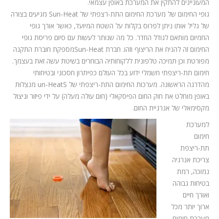
המעוניינים להתקין את המערכת באופן עצמאי.
גופי החימום של מערכת החימום התת-רצפתי של
Sun-Heat
מגיעים בצורה
של גליל אותו ניתן לפרוס בקלות על השטח המיועד, כאשר אורך גופי
החמיום מותאם לגודל החדר. כל מה שנותר לעשות עם סיום פריסת גופי
החימום זה להניח את הריצוף וזהו. חברת
Sun-Heat
מספקת חוברת התקנה
מפורטת וכן תמיכה טלפונית ללקוחותיה הבוחרים בשיטת עשה זאת בעצמך.
חימום תת-ריצפתי חשמלי ידוע בכל העולם כפיתרון חסכוני ובטיחותי
מהדרגה הראשונה. מערכות החימום התת-ריצפתי של
S
un-Heat
מנצלות
באופן מוחלט את חוק החום הפיסקאלי (חום עולה מעלה) על ידי פיזור וניצול
מקסימאלי של אנרגיית החום.
למערכת
חימום
תת-ריצפת
צריכת אנרגיה
נמוכה, רמת
בטיחות גבוהה
ואורך חיים
ארוך יותר מכל
מערכת חימום