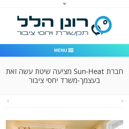
MENU
רונן הלל יחסי ציבור
חברת Sun-Heat מציעה שיטת עשה זאת
בעצמך-משרד יחסי ציבור
אודות החברה
דוגמאות לעבודות שביצענו
לקוחות – משרד יחסי ציבור רונן הלל
חדר חדשות