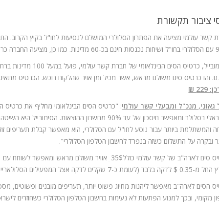
י ציבור תקשורת
 קשר עולמי מציעה את הפתרון הסלולרי המושלם לנסיעות לחו"ל בקיץ הקרוב. החב
3 זמן אוויר (כ-100 דקות שיחה).
. זהו כרטיס סים משולם מראש, אשר מכיל זמן אויר שהלקוח רוכש. הכרטיס מתאים למכשירי GSM, כלומר מתאימים לבצע 
 229 ₪
 גאוני, מנכ"ל ומבעלי קשר עולמי
: "כרטיס הסים הבינלאומי מחליף את כרטיס ה
הישראלי בסלולר ומאפשר חיסכון של עד 90% מחשבון ההוצאות. הסימובייל היא השיטה
ה והמשתלמת ביותר עבור נוסע לחו"ל עם הסלולרי, הוא מאפשר קבלת תעריפים זול
ר ובקרה על התשלום כשזה בנפרד לחשבון הטלפון הסלולרי".
כרטיס סים לארה"ב של קשר עולמי כולל35$ ִ אוויר משולם מראש ומאפשר לשוחח עם
 בלבד (לעומת כ-7 שקלים לדקה אצל המפעילים הסלולאריים).
ס הסים לארה"ב מאפשר ליהנות מחיוג פשוט יותר, תעריפים מובנים ופשוטים, מספ
ן מקומי, ובכך למנוע הפתעות לא נעימות בחשבון הטלפון הסלולרי כשחוזרים לישרא