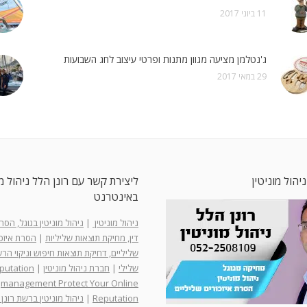
11 ביוני 2017
ג'נטלמן מציעה מגוון מתנות ופרטי עיצוב לחג השבועות
29 במאי 2017
ניהול מוניטין
ליצירת קשר עם רונן הלל ניהול מו
באינטרנט
ניהול מוניטין
|
ניהול מוניטין בגוגל, הס
דין, מחיקת תוצאות שליליות
|
הסרת איזכו
שליליים, דחיקת תוצאות חיפוש וניקוי ה
שלילי
|
חברת ניהול מוניטין
|
putation
management Protect Your Online
Reputation
|
ניהול מוניטין ברשת רונן 