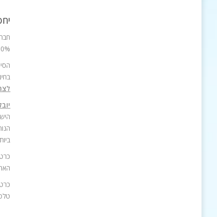
יחס
חברת
90% עם הסלולרי בחו"ל ושיחות נכנסות חינם בכ-60 מדינות. כמו כן, מציעה החברה כרטיס סים לארה"ב הכולל 5$
בחינם
לצרכן:
יובל
הנוח
ביות
הארץ החל מ-0.35 $ לדקה
כרטי
טלפו