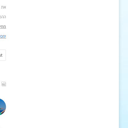
את כ
ההפעלה תתבצע 
מחיר 
יחסי
st