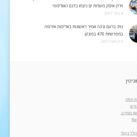
וירדן איסק משדות ים ניצחו בדגם האולימפי
4 ביוני 2017
נויה ברעם ונינה אמיר ראשונות באליפות אירופה
במפרשיות 470 במונקו
10 במאי 2017
ניטין
רת פסקי
רים
רשת ממידע
Re
הלל ניהול