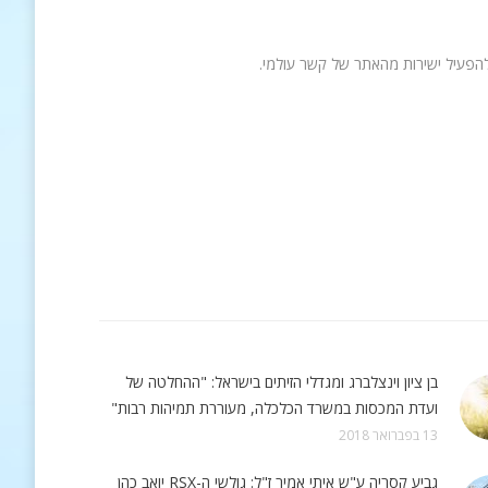
בן ציון וינצלברג ומגדלי הזיתים בישראל: "ההחלטה של
ועדת המכסות במשרד הכלכלה, מעוררת תמיהות רבות"
13 בפברואר 2018
גביע קסריה ע"ש איתי אמיר ז"ל: גולשי ה-RSX יואב כהן