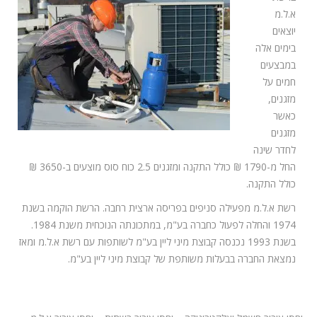
א.ל.מ
יוצאים
בימים אלה
במבצעים
חמים על
מזגנים,
כאשר
מזגנים
לחדר שינה
החל מ-1790 ₪ כולל התקנה ומזגנים 2.5 כוח סוס מוצעים ב-3650 ₪
כולל התקנה.
רשת א.ל.מ מפעילה סניפים בפריסה ארצית רחבה. הרשת הוקמה בשנת
1974 והחלה לפעול כחברה בע"מ, במתכונתה הנוכחית משנת 1984.
בשנת 1993 נכנסה קבוצת מיני ליין בע"מ לשותפות עם רשת א.ל.מ ומאז
נמצאת החברה בבעלות משותפת של קבוצת מיני ליין בע"מ.