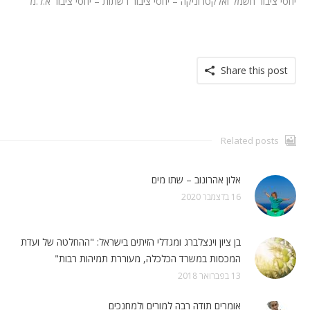
יחסי ציבור חשמל ואלקטרוניקה – יחסי ציבור רשתות – יחסי ציבור א.ל.מ
Share this post
Related posts
אלון אהרונוב – שתו מים
16 בדצמבר 2020
בן ציון וינצלברג ומגדלי הזיתים בישראל: "ההחלטה של ועדת
המכסות במשרד הכלכלה, מעוררת תמיהות רבות"
13 בפברואר 2018
אומרים תודה רבה למורים ולמחנכים