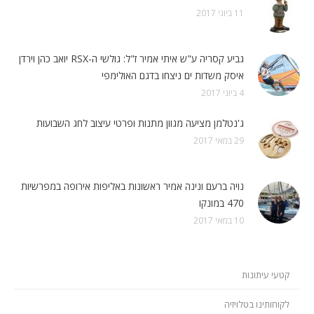
11 ביוני 2017
גביע קסריה ע"ש איתי אמיר ז"ל: גולשי ה-RSX יואב כהן וירדן
איסק משדות ים ניצחו בדגם האולימפי
4 ביוני 2017
ג'נטלמן מציעה מגוון מתנות ופרטי עיצוב לחג השבועות
29 במאי 2017
נויה ברעם ונינה אמיר ראשונות באליפות אירופה במפרשיות
470 במונקו
10 במאי 2017
קטעי עיתונות
לקוחותינו בטלויזיה