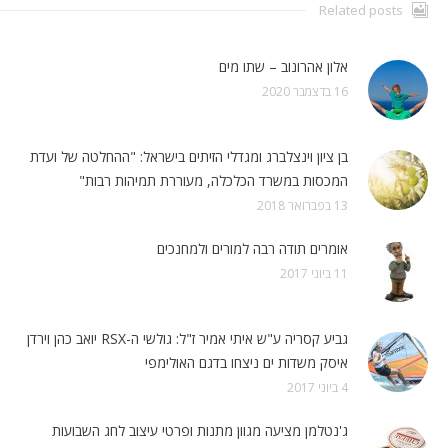
Related posts
אלון אהרונוב – שתו מים
16 בדצמבר 2020
בן ציון וינצלברג ומגדלי הזיתים בישראל: "ההחלטה של ועדת
המכסות במשרד הכלכלה, מעוררת תמיהות רבות"
13 בפברואר 2018
אומרים תודה רבה למורים ולמחנכים
11 ביוני 2017
גביע קסריה ע"ש איתי אמיר ז"ל: גולשי ה-RSX יואב כהן וירדן
איסק משדות ים ניצחו בדגם האולימפי
4 ביוני 2017
ג'נטלמן מציעה מגוון מתנות ופרטי עיצוב לחג השבועות