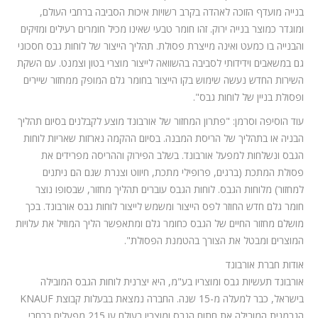
בנייה מועדף הזוכה לאהדה בקרב רשויות איכות הסביבה ברחבי העולם,
ומוגדר כמוצר בנייה ירוק. זהו חומר טבעי שאינו מכיל חומרים רעילים ומזיקים
והבנייה בו כמעט ואינה מייצרת פסולת. תהליך הייצור של לוחות גבס חסכוני
גם במשאבים וידידותי לסביבה בהשוואה לייצור מוצרי בטון וצמנט. עם השקת
השירות החדש נעשה שימוש בקו הייצור בחומר גלם המופק ממחזור שיירים
ופסולת בניין של לוחות גבס".
עוד הוסיפה וסרמן: "פתרון המחזור של אורבונד מוצע לקבלנים בסיום תהליך
הבניה או בתהליך של הריסת המבנה. בסיום ההקמה נארזות שאריות לוחות
הגבס ונשלחות למפעל אורבונד. בשלב הפירוק וההריסה מפרידים את
פסולת המתכת (ברגים, פרופילי מתכת, חיווט וצנרת שגם הם ניתנים
למחזור) מלוחות הגבס. לוחות הגבס עוברים תהליך מחזור, שבסופו נוצר
חומר גלם חדש החוזר לפס הייצור ומשמש לייצור לוחות גבס אורבונד. בכך
מושלם מחזור החיים של הגבס כחומר גלם ומתאפשר הליך המוזיל את עלויות
המוצרים ומבטל את הצורך בהטמנת הפסולת".
אודות חברת אורבונד
אורבונד תעשיות גבס ומוצריו בע"מ, היא יצרנית לוחות הגבס המובילה
בישראל, כבר למעלה מ-15 שנה. החברה נמצאת בבעלות קבוצת KNAUF
הגרמנית המובילה את חתום הגבס ומוצריו בעולם ען 215 מפעלים ברחבי