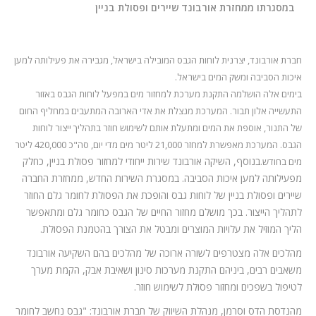
המלצות
במסגרתו ממחזרת אורבונד שיירים ופסולת בניין
ניהול מוניטין
חברת אורבונד, יצרנית לוחות הגבס המובילה בישראל, מגבירה את פעילותה למען
צור קשר
איכות הסביבה ומשק המים בישראל.
בימים אלה הושלמה התקנת מערכת למחזור מים במפעל לוחות הגבס באזור
התעשייה אלון תבור. המערכת מנצלת את אדי הארובה המתעבים במחליף החום
של התנור, אוספת את המים ומתעלת אותם לשימוש חוזר בתהליך ייצור לוחות
הגבס. המערכת מאפשרת למחזר 21,000 ליטר מים מדי יום, סה"כ 420,000 ליטר
בנוסף, השיקה אורבונד שירות ייחודי למחזור פסולת בניין, כחלק
מים בחודש.
מפעילותה למען איכות הסביבה. במסגרת השירות החדש, ממחזרת החברה
שיירים ופסולת בניין של לוחות גבס והופכת את הפסולת לחומר גלם החוזר
לתהליך הייצור. בכך מושלם מחזור החיים של הגבס כחומר גלם ומתאפשר
הליך המוזיל את עלויות המוצרים ומבטל את הצורך בהטמנת הפסולת.
מהלכים אלה מצטרפים לשורה ארוכה של מהלכים בהם השקיעה אורבונד
משאבים רבים, ביניהם התקנת מערכות סינון ושאיבת אבק, הקמת מערך
לטיפול בשפכים ומחזור פסולת לשימוש חוזר.
מהנדסת הדס וסרמן, מנהלת השיווק של חברת אורבונד: "גבס נחשב לחומר