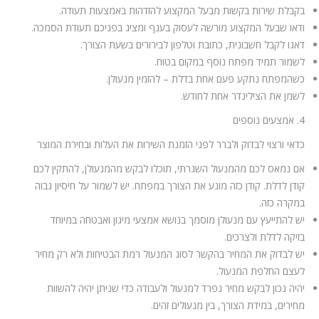
בקבלת שירות בקשות מבעל המקצוע להזדהות באמצעות תעודה.
ודאו שבעל המקצוע מורשה לעסוק בענף ומציג בפניכם תעודת הסמכה.
דאגו לקבל חשבונית, כתובת וטלפון לבירורים בשעת הצורך.
לשמור תמיד מפתח נוסף במקום בטוח.
כשהמפתח נתקע פעם אחת בדלת – להזמין מנעולן.
לשמן את הצילינדר אחת לחודש.
4. אמצעים נוספים
כדאי ורצוי לבדוק ולברר לפני הזמנת השירות את העלות ובחירת המוצר
אם נמאס לכם מהמנעול השגרתי, תוכלו לבקש מהמנעולן, להתקין לכם
קודן לדלת. קודן כזה מונע את הצורך במפתח. יש לשמור על חיסיון גבוה
במקרה כזה.
יש להתייעץ עם מנעולן מוסמך בנושא אמצעי מיגון ואבטחה במיוחד
בזיקה לדלת ולצרכים.
יש לבדוק את המחיר בהקשר לסוג המנעול רמת הבטיחות ולא רק מחיר
לעצם החלפת המנעול.
יהיה נכון לבקש מחיר נפרד למנעול ולעבודה כדי שניתן יהיה להשוות
מחירים, במידת הצורך, בין מנעולים זהים.