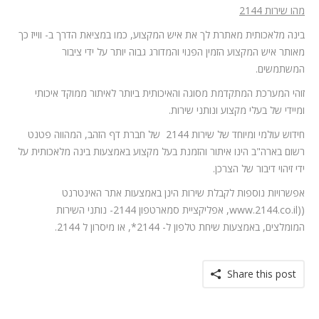
מהו שירות 2144
בינה מלאכותית מאתרת לך את איש המקצוע, כמו במציאת הדרך ב- ווייז כך
מאותר איש המקצוע הזמין הפנוי והמדורג גבוה יותר על ידי ציבור
המשתמשים.
זוהי המערכת המתקדמת מסוגה והאיכותית ביותר לאיתור ממוקד איכותי
ומיידי של בעלי מקצוע ונותני שירות.
חידוש עולמי ומיוחד של שירות 2144 של חברת דף הזהב, המהווה פטנט
רשום בארה"ב הינו איתור והזמנת בעל מקצוע באמצעות בינה מלאכותית על
ידי זיהוי דיבור של הצרכן.
אפשרויות נוספות לקבלת שירות הינן באמצעות אתר האינטרנט
((www.2144.co.il, אפליקציית סמארטפון 2144- נותני השירות
המומלצים, באמצעות שיחת טלפון ל- 2144*, או מיסרון ל 2144.
Share this post