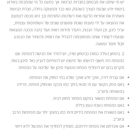
יש מי שיתנו את מבטחם בחברות הביטוח. אך כמעט כל מי שהתנסה באירוע
ביטוחי יודע שבעת הצורך כשהנזק הוא כבד והמצוקה גדולה, חברת הביטוח
מאתרת את אחריות הלקוח ואת רשלנותו התורמת וכך היא מנסה לצמצם
את ההוצאה על ידי טענות שונות ומושגים שונים של השתתפות עצמית,
ערכי כינון, וכן העדר הגנות, היעדר זהירות ראויה ועוד כהנה וכהנה המצאות
שנועדו לשחרר אותה ממחויבותה להגדיל את רווחיה ולהותיר את הנפגע
חבול וחסר הושעה.
2. ביטחון נעילה כמוהו כביטחון שדה, יש למדר את הגישה למפתח. אם
המפתח היה חשוף לגישתו של מישהו יש להתייחס לעניין כאל סיכון בטוח.
מקרים בהם יש להחליף מפתח מטעמי סיכון של שליטה על המפתח.
אם עברת דירה, אינך יודע ואינך שולט במי החזיק את המפתח.
באם פסק הקשר עם מי מבאי ביתך כמו מנקה שהחזיק מפתח, פרידה
במשפחה וכיוצ"ב.
אם המפתח הושאר במקום מסתור מחוץ לבית.
באם המפתח נשכח נעוץ בדלת.
באם השארת את המפתח בידיים זרות כמו במוסך יחד עם מפתחות הרכב
וכיוצ"ב.
אם איבדתם את מפתח דירתכם, מומלץ להחליף את המנעול ללא דיחוי