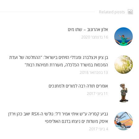
Related posts
אלון אהרונוב – שתו מים
16 בדצמבר 2020
בן ציון וינצלברג ומגדלי הזיתים בישראל: "ההחלטה של ועדת
המכסות במשרד הכלכלה, מעוררת תמיהות רבות"
13 בפברואר 2018
אומרים תודה רבה למורים ולמחנכים
11 ביוני 2017
גביע קסריה ע"ש איתי אמיר ז"ל: גולשי ה-RSX יואב כהן וירדן
איסק משדות ים ניצחו בדגם האולימפי
4 ביוני 2017