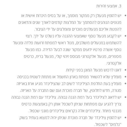
3. אמצעי זהירות
יש להזמין מנעולן רק ממקור מוסמך, או על בסיס היכרות אישית או
מגופים הנוהגים להסתמך על המלצות קודמים לאורך שנים והדואגים
להפנות אליכם מנעולנים מוכרים ומומלצים על ידי הציבור.
יש לקבוע מנעול נוסף שאמצעי ההגנה עליו נשלט על ידך. רצוי
להשתמש במנעולים משולבים, מנול ראשי למפתח זרועות פלדה ומנעול
נוסף אשרה פרטיו ידועים ממקור שונה לבעל הדירה. כמו מנעול
מספרים, מנעול אלקטרוני מבוסס זיהוי קולי, מנעול בריח, כרטיס
אלקטרוני.
דאגו לרכוש מנעול המוגן בפני קידוח.
מומלץ שלא להשאיר מפתח בארון החשמל או מתחת לשטיח בכניסה
מומלץ בעת החלפת הצילינדר לשים לב שהצילינדר מגיע ארוז באריזה
סגורה, חדש לחלוטין, של חברה מוכרת ועם שם החברה על האריזה.
יש לדאוג לצילינדר בעל רמת הגנה גבוהה. צילינדר עם רמת הגנה גבוהה
צריך להגיע עם מפתחות שניתן לשכפל אותן רק באמצעות כרטיס
מגנטי מיוחד. צילינדרים אלה נקראים צילינדרים מוגני שכפול.
יש להזמין צילינדר של חברה מוכרת שניתן יהיה למצוא בעתיד בשוק
"גלמים" לשכפול.