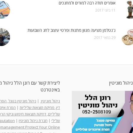
אומרים תודה רבה למורים ולמחנכים
11 ביוני 2017
ג'נטלמן מציעה מגוון מתנות ופרטי עיצוב לחג השבועות
29 במאי 2017
ניהול מוניטין
ליצירת קשר עם רונן הלל ניהול מו
באינטרנט
ניהול מוניטין
|
ניהול מוניטין בגוגל, הס
דין, מחיקת תוצאות שליליות
|
הסרת איזכו
שליליים, דחיקת תוצאות חיפוש וניקוי ה
שלילי
|
חברת ניהול מוניטין
|
putation
management Protect Your Online