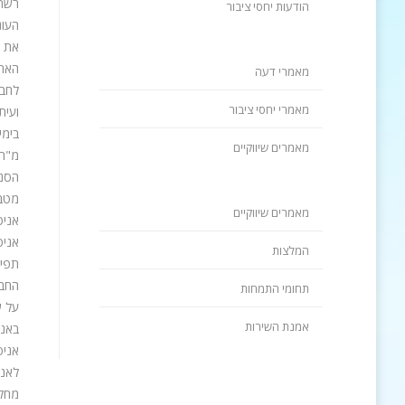
רשת 
הודעות יחסי ציבור
העונ
את ה
הארץ
מאמרי דעה
לחבר
מאמרי יחסי ציבור
ועית
מאמרים שיווקיים
מ"ר, ברחו
הסני
מטבח
מאמרים שיווקיים
אניס
אניס
המלצות
תפיס
החבר
תחומי התמחות
על ש
אמנת השירות
באני
אניס
מחלק