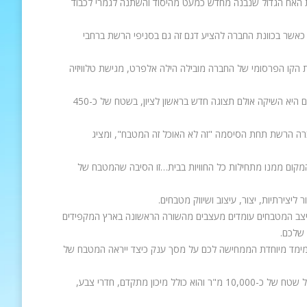
ת האח הגדול שנבנה מחדש כמעט מהיסוד והשתנה לגמרי לכבוד
אשר בכוונת החברה להציע דגם זה גם בסניפי הרשת ברחבי
ת הקו הפרסומי של החברה מובילה הילה אלפרט, מגישת טלוויזיה
בימים אלה השלימה אניס מטבחים שיפוץ סניף הדגל שלה בירושלים ולפני מספר חודשים היא השיקה אולם תצוגה חדש בראשון לציון, בשטח של כ-450
רה הרשת תחת הסיסמה "זה לא האוכל זה המטבח", ומציג
מקום ממנו מתחילות כל החוויות בבית…זו הסיבה שהמטבח של
צירתיות, יצור, עיצוב ושיווק מטבחים.
צב המטבחים עומדים מעצבים מהשורה הראשונה בארץ המקפידים
שלכם.
ת מימד מיוחדת הממחישה לכם על מסך ענק כיצד ייראה המטבח של
לאניס מטבחים מפעל יצור מהמתקדמים והחדשניים בארץ. המפעל של אניס מטבחים על שטח של כ-10,000 מ"ר והוא כולל מיכון מתקדם, חדרי צבע,