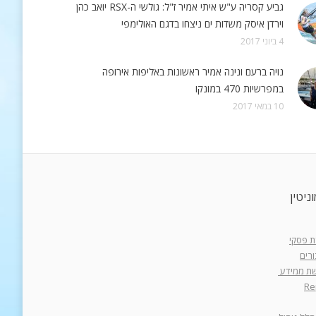
גביע קסריה ע"ש איתי אמיר ז"ל: גולשי ה-RSX יואב כהן
וירדן איסק משדות ים ניצחו בדגם האולימפי
4 ביוני 2017
נויה ברעם ונינה אמיר ראשונות באליפות אירופה
במפרשיות 470 במונקו
10 במאי 2017
ניטין
רת פסקי
רים
רשת ממידע
Re