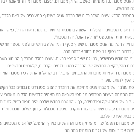
אניס מטבחים, המתמחה בעיצוב ושיווק מטבחים, עיצבה מטבח מיוחד ומאובזר לבי
ה החדשה.
מטבח החדש עיצבו האדריכלים של חברת אניס בשיתוף המעצבים של האח הגדול, כ
.
ת אניס מטבחים זו פעילות ראשונה בתוכנית טלוויזיה כדוגמת האח הגדול, כאשר א
ונאית תחת הקונספט "זה לא האוכל, זה המטבח".
ב רוז'נסקי 11 פינת רחוב אברהם הבר.
ף המחודש בירושלים, כמו גם שאר סניפי הרשת, עוצבו כחלק מתהליך המיתוג מעב
ים מהקולקציה החדשה של החברה במגוון דגמים יוקרתיים, קלאסיים וחדשניים.
 מטבחים היא אחת מחברות המטבחים המובילות בישראל ומאמינה כי המטבח הוא ה
 הפך למותג מוערך.
ת עולם זו של מטבחי אניס מחייבת את החברה להציב סטנדרטים גבוהים בכל הקשור לי
ה מתמחה בעיצוב מטבחים מבוססי השראה המותאמים לדרישות הלקוח. מאחורי עי
ילוב של אסתטיקה ופרקטיקה, כך שהמטבח החדש שלכם יהיה תפור בדיוק למידות 
ס מטבחים עושים שימוש בייצור מתקדם ומיטב הטכנולוגיה, תוך שילוב תוכנת תל
 בבית הפרטי שלכם.
ות אבזור וצוות של נגרים מומחים בתחומם.