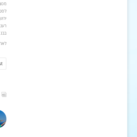
מטבח
לסניפים
ירושלי
רעננ
בבני
לאתר 
st