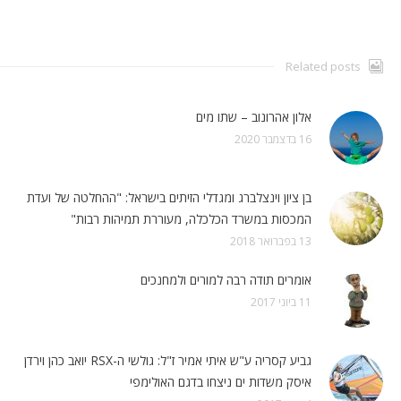
Related posts
אלון אהרונוב – שתו מים
16 בדצמבר 2020
בן ציון וינצלברג ומגדלי הזיתים בישראל: "ההחלטה של ועדת
המכסות במשרד הכלכלה, מעוררת תמיהות רבות"
13 בפברואר 2018
אומרים תודה רבה למורים ולמחנכים
11 ביוני 2017
גביע קסריה ע"ש איתי אמיר ז"ל: גולשי ה-RSX יואב כהן וירדן
איסק משדות ים ניצחו בדגם האולימפי