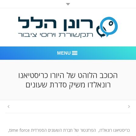
MENU
רונן הלל יחסי ציבור
הכוכב הלוהט של היורו כריסטיאנו
רונאלדו משיק סדרת שעונים
אודות החברה
דוגמאות לעבודות שביצענו
לקוחות – משרד יחסי ציבור רונן הלל
חדר חדשות
כריסטיאנו רונאלדו, הפרזנטור של חברת השעונים הספרדית
time force
,