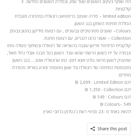
המלצות
היה שותף בעיצוב השעונים שעל שמו, ובסדרה השעונים החדשה 3
קולקציות:
ניהול מוניטין
limited edition
– סדרה שעיצב כריסטיאנו רונאלדו במהדורה מוגבלת
הכוללת חתימת השחקן בגב השעון.
צור קשר
Colours
– שעונים ספורטיביים צבעוניים , עם רצועת סיליקון במגוון צבעים.
Collection
– שעוני כרונו לגברים, עם רצועת מתכת.
קולקציית הלימיטד אדישן עוצבה בהשראה של רונאלדו ובשיתוף פעולה עימו
ונבחרה על ידו כשעון הרשמי שהוא עונד. השעון בעל מבנה אובלי גדול מאוד,
שמעניק לשעון מראה בולט ויוצא דופן- כמו שרונאלדו אוהב…. בגב השעון
מתנוססת החתימה של רונאלדו וכל שעון ממוספר ומגיע באריזה מהודרת.
מחירים:
דגם
Limited Edition
: 2,699 ₪
דגם
Collection
: 1,350 ₪
דגם
Colours
: 549 ₪
₪
Colours– 549
להשיג באחד מ -23 סניפי רשת ג'נטלמן ברחבי הארץ
Share this post