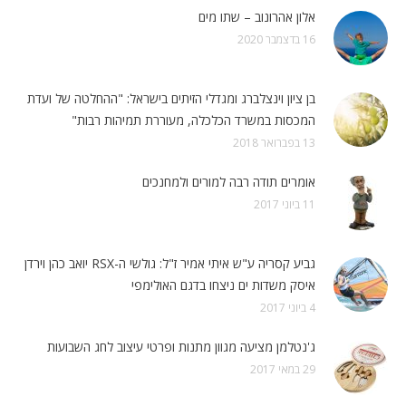
אלון אהרונוב – שתו מים
16 בדצמבר 2020
בן ציון וינצלברג ומגדלי הזיתים בישראל: "ההחלטה של ועדת
המכסות במשרד הכלכלה, מעוררת תמיהות רבות"
13 בפברואר 2018
אומרים תודה רבה למורים ולמחנכים
11 ביוני 2017
גביע קסריה ע"ש איתי אמיר ז"ל: גולשי ה-RSX יואב כהן וירדן
איסק משדות ים ניצחו בדגם האולימפי
4 ביוני 2017
ג'נטלמן מציעה מגוון מתנות ופרטי עיצוב לחג השבועות
29 במאי 2017