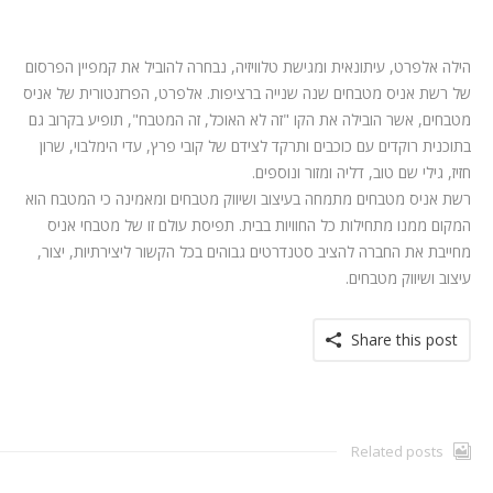
המלצות
ניהול מוניטין
הילה אלפרט, עיתונאית ומגישת טלוויזיה, נבחרה להוביל את קמפיין הפרסום
של רשת אניס מטבחים שנה שנייה ברציפות. אלפרט, הפרזנטורית של אניס
צור קשר
מטבחים, אשר הובילה את הקו "זה לא האוכל, זה המטבח", תופיע בקרוב גם
בתוכנית רוקדים עם כוכבים ותרקד לצידם של קובי פרץ, עדי הימלבוי, שרון
חזיז, גילי שם טוב, דליה ומזור ונוספים.
רשת אניס מטבחים מתמחה בעיצוב ושיווק מטבחים ומאמינה כי המטבח הוא
המקום ממנו מתחילות כל החוויות בבית. תפיסת עולם זו של מטבחי אניס
מחייבת את החברה להציב סטנדרטים גבוהים בכל הקשור ליצירתיות, יצור,
עיצוב ושיווק מטבחים.
Share this post
Related posts