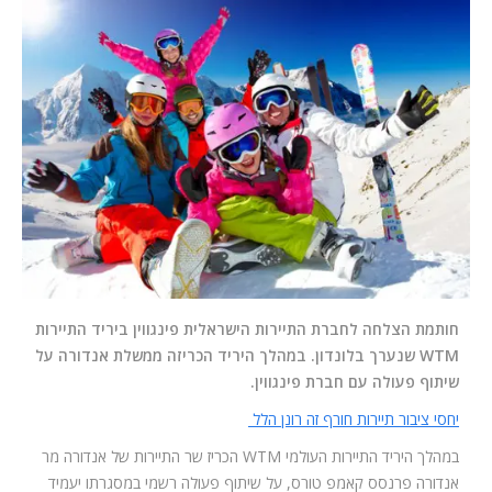
המלצות
ניהול מוניטין
צור קשר
חותמת הצלחה לחברת התיירות הישראלית פינגווין ביריד התיירות
WTM שנערך בלונדון. במהלך היריד הכריזה ממשלת אנדורה על
שיתוף פעולה עם חברת פינגווין.
יחסי ציבור תיירות חורף זה רונן הלל
במהלך היריד התיירות העולמי
WTM
הכריז שר התיירות של אנדורה מר
אנדורה פרנסס קאמפ טורס, על שיתוף פעולה רשמי במסגרתו יעמיד