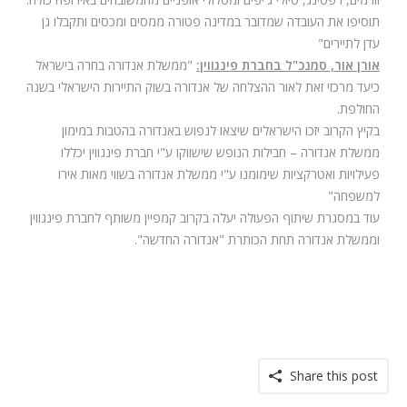
תוסיפו את העובדה שמדובר במדינה פטורה ממסים ומכסים ותקבלו גן
עדן לתיירים"
אורן אור, סמנכ"ל בחברת פינגווין:
"ממשלת אנדורה בחרה בישראל
כיעד מרכזי זאת לאור ההצלחה של אנדורה בשוק התיירות הישראלי בשנה
החולפת.
בקיץ הקרוב יזכו הישראלים שיצאו לנפוש באנדורה בהטבות במימון
ממשלת אנדורה – חבילות הנופש שישווקו ע"י חברת פינגווין יכללו
פעילויות ואטרקציות שימומנו ע"י ממשלת אנדורה בשווי מאות אירו
למשפחה"
עוד במסגרת שיתוף הפעולה יעלה בקרוב קמפיין משותף לחברת פינגווין
וממשלת אנדורה תחת הכותרת "אנדורה החדשה
".
Share this post