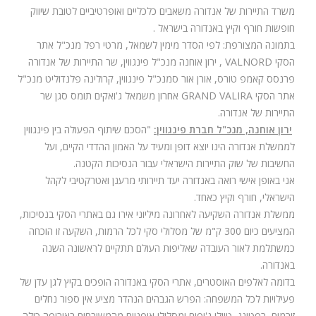
משרד התיירות של אנדורה משאבים כלכליים ואופרטיביים לטובת שיווק
חופשות חורף וקיץ באנדורה בישראל
.
בתמונה המצורפת: לפי הסדר מימין לשמאל, מרטי רפל מנכ"ל אתר
הסקי
VALNORD
, ירון אוחנה מנכ"ל פינגווין, שר התיירות של אנדורה
פרנסס קאמפ טורס, אורן אור סמנכ"ל פינגווין, קרולינה פלנדוליט מנכ"ל
אתר הסקי
GRAND VALIRA
אחרון משמאל ג'ואקים תומס סגן שר
התיירות של אנדורה.
ירון אוחנה, מנכ"ל חברת פינגווין:
"הסכם שיתוף הפעולה בין פינגווין
לממשלת אנדורה הינו יוצא דופן ומעיד על האמון ההדדי הקיים, ועל
החשיבות של שוק התיירות הישראלי עבור הנסיכות הקטנה.
אני באופן אישי רואה באנדורה יעד תיירותי מרענן ואטרקטיבי לקהל
הישראלי, חורף וקיץ כאחד.
ממשלת אנדורה השקיעה לאחרונה מיליוני אירו גם באתרי הסקי בנסיכות,
המציעים כיום 300 ק"מ של מסלולי סקי לכל הרמות, השקעה זו הוכחה
כמשתלמת לאור העובדה שאליפות העולם תתקיים לראשונה השנה
באנדורה.
בדומה לאלפים האוסטרים, אתרי הסקי באנדורה הופכים בקיץ לגן עדן של
פעילויות לכל המשפחה: הפרש הגבהים הנהדר מציע אין ספור נחלים
זורמים, רפטינג, טיולי ג'יפים ומסלולי אופניים מהמשובחים באירופה כולה.