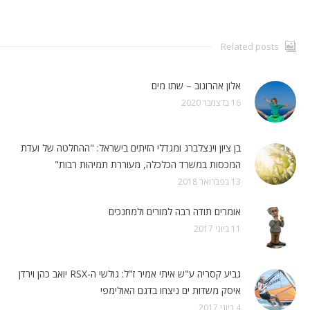
Related posts
אלון אהרונוב – שתו מים
16 בדצמבר 2020
בן ציון וינצלברג ומגדלי הזיתים בישראל: "ההחלטה של ועדת
המכסות במשרד הכלכלה, מעוררת תמיהות רבות"
13 בפברואר 2018
אומרים תודה רבה למורים ולמחנכים
11 ביוני 2017
גביע קסריה ע"ש איתי אמיר ז"ל: גולשי ה-RSX יואב כהן וירדן
איסק משדות ים ניצחו בדגם האולימפי
4 ביוני 2017