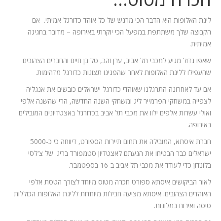
ליגת האלופות היא הדבר הכי מרגש של כל אוהד כדורגל אמיתי. אם
הקבוצה שלך משתתפת במפעל הכי יוקרתי באירופה – מדובר בחגיגה
אמיתית.
שאפו גדול מגיע למכבי תל אביב, ערן זהב, טל בן חיים והחברים הצהובים
שהעפילו לליגת האלופות לאחר שהפגינו תצוגות כדורגל מדהימות.
אם עד לאחרונה התרגלנו שאוהדי כדורגל ישראלים כובשים את אנגליה
לצפייה במשחקי הפרמייר ליג ומשחקי השנה החדשה, הרי שהשנה אלפי
ואולי עשרות אלפים ילוו את מכבי תל אביב בכדורגל באצטדיונים המובילים
באירופה.
חברת איסתא, המובילה את תחום תיירות הספורט, דיווחה כי כ-5000
ישראלים כבר הבטיחו את הגעתם לאצטדיון סטמפורד בריג' של צ'לסי
בלונדון כדי לעודד את מכבי תל אביב ב-16 בספטמבר.
לאור הביקושים איסתא ספורט חכרה מטוס מיוחד לצורך הטסת אלפי
האוהדים הצהובים. איסתא מציעה חבילות מיוחדות לליגת האלופות הכוללות
טיסה ואירוח במלונות.