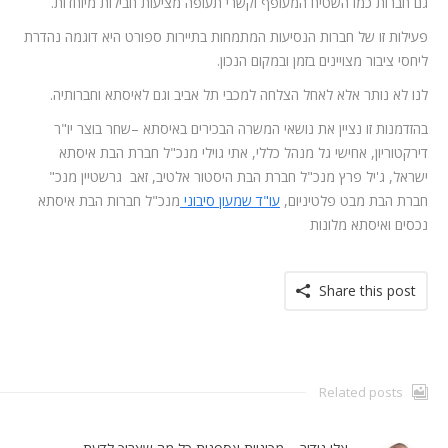
גם חברות כמו השטיח המעופף וקשרי תעופה מציעות חבילות מיוחדות.
פעילות זו של חברות הנסיעות המתמחות בתיירות ספורט היא דוגמה נהדרת
ליחסי ציבור מצויינים בזמן ובמקום הנכון.
לנו לא נותר אלא לאחל הצלחה למכבי תל אביב וגם לאיסתא וחברותיה.
בהזדמנות זו נציין את נושאי המשרה הבכירים באיסתא –שחר בוצר יו"ר
דירקטוריון, אחישי גל מנהל כללי, אתי גוילי מנכ"ל חברת הבת איסתא
ישראל, ג'יל פרץ מנכ"ל חברת הבת היסטור אלטיב, זאב גרשטיין מנכ"
חברת הבת מבט פלטיניום,
עו"ד שמעון סיבוני
מנכ"ל חברות הבת איסתא
נכסים ואיסתא מלונות
Share this post
Related posts