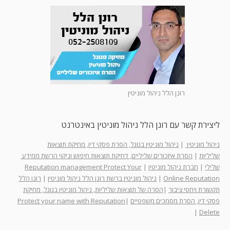
רונן הלל ניהול מוניטין
ליצירת קשר עם רונן הלל ניהול מוניטין באינטרנט
ניהול מוניטין
|
ניהול מוניטין בגוגל, הסרת פסקי דין, מחיקת תוצאות
שליליות
|
הסרת איזכורים שליליים, דחיקת תוצאות חיפוש וניקוי הרשת ממידע
שלילי
|
חברת ניהול מוניטין
|
Reputation management Protect Your
Online Reputation
|
ניהול מוניטין ברשת רונן הלל ניהול מוניטין
|
רונן הלל
תקשורת ויחסי ציבור
|
הסרה של תוצאות שליליות, ניהול מוניטין בגוגל, מחיקת
פסקי דין, הסרת מסמכים משפטיים
|
Protect your name with Reputation
|
Delete