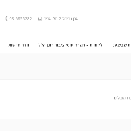
אבן גבירול 2 תל-אביב
03-6855282
ת שביצענו
לקוחות – משרד יחסי ציבור רונן הלל
חדר חדשות
 המובילים