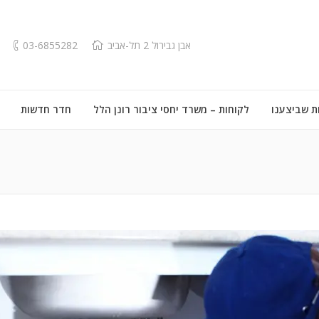
אבן גבירול 2 תל-אביב
03-6855282
ת שביצענו
לקוחות – משרד יחסי ציבור רונן הלל
חדר חדשות