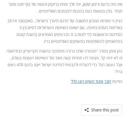
את נויה ברעם ורימון שושן, יהל וולך וסתיו ברוקמן והצוות של צוף זמט וסער
תמיר. כולן נמצאות כעת בהכנות למבחנים האולימפיים.
נציין כי תחרות המבחן החשובה של הדגם​ תיערך בישראל, באוקטובר 2014
באליפות העולם בחיפה, שם ישאפו השייטות הישראליות לסיים בין 3
המדינות הראשונות כדי לזכות ב-3 הכרטיסים האחרונים (השגת קווטה
בינלאומית) להשתתפות במשחקים האולימפיים בריו.
כהן וממן מסרו: "המטרה שלנו ברורה ותתמקד בהשגת הקריטריון הבינלאומי.
זה לא יהיה קל. מצפה לנו תחרות קשה מאד מול השייטות הטובות בעולם,
אבל נעשה הכל כדי להצליח ולהבטיח למדינת ישראל ייצוג בדגם 470 נשים
בריו".
הודעת
דובר איגוד השייט רונן הלל
Share this post