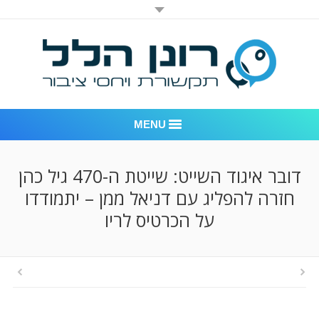
MENU
רונן הלל יחסי ציבור
דובר איגוד השייט: שייטת ה-470 גיל כהן
חזרה להפליג עם דניאל ממן – יתמודדו
אודות החברה
על הכרטיס לריו
דוגמאות לעבודות שביצענו
לקוחות – משרד יחסי ציבור רונן הלל
חדר חדשות