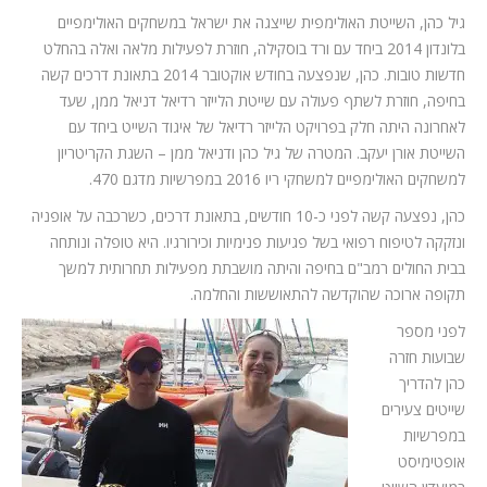
גיל כהן, השייטת האולימפית שייצגה את ישראל במשחקים האולימפיים
בלונדון 2014 ביחד עם ורד בוסקילה, חוזרת לפעילות מלאה ואלה בהחלט
חדשות טובות. כהן, שנפצעה בחודש אוקטובר 2014 בתאונת דרכים קשה
בחיפה, חוזרת לשתף פעולה עם שייטת הלייזר רדיאל דניאל ממן, שעד
לאחרונה היתה חלק בפרויקט הלייזר רדיאל של איגוד השייט ביחד עם
השייטת אורן יעקב. המטרה של גיל כהן ודניאל ממן – השגת הקריטריון
למשחקים האולימפיים למשחקי ריו 2016 במפרשיות מדגם 470.
כהן, נפצעה קשה לפני כ-10 חודשים, בתאונת דרכים, כשרכבה על אופניה
ונזקקה לטיפוח רפואי בשל פגיעות פנימיות וכירורגיו. היא טופלה ונותחה
בבית החולים רמב"ם בחיפה והיתה מושבתת מפעילות תחרותית למשך
תקופה ארוכה שהוקדשה להתאוששות והחלמה.
לפני מספר
שבועות חזרה
כהן להדריך
שייטים צעירים
במפרשיות
אופטימיסט