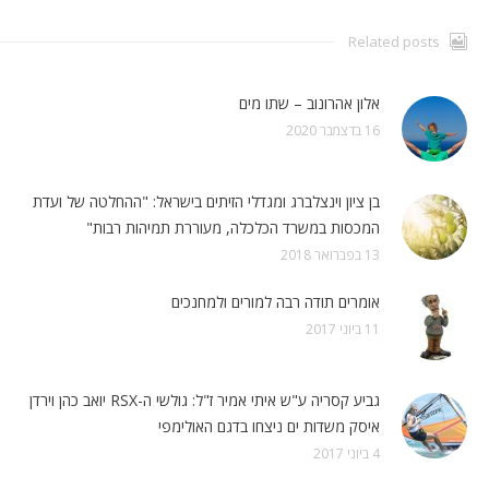
Related posts
אלון אהרונוב – שתו מים
16 בדצמבר 2020
בן ציון וינצלברג ומגדלי הזיתים בישראל: "ההחלטה של ועדת
המכסות במשרד הכלכלה, מעוררת תמיהות רבות"
13 בפברואר 2018
אומרים תודה רבה למורים ולמחנכים
11 ביוני 2017
גביע קסריה ע"ש איתי אמיר ז"ל: גולשי ה-RSX יואב כהן וירדן
איסק משדות ים ניצחו בדגם האולימפי
4 ביוני 2017