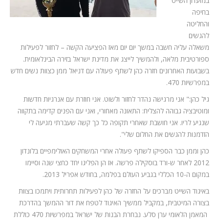
במועדון השייט
בחיפה
והחליטה
להגשים
משאלה עליה חשבה במשך יום יום מאז הפציעה הקשה – לחזור לפעילות
ספורטיבית מלאה, ולהמשיך לייצג את מדינת ישראל בזירה הבינלאומית.
בשבועות האחרונים חזרה כהן לשתף פעולה עם דניאל ממן כצוות נשים חדש
במפרשיות 470.
גיל כהן:" אני מרגישה נהדר לחזור ולשוט. אני חוזרת עם אנרגיות חדשות
ומוטיבציה גבוהה להצליח: התאונה מאחורי, ואני עם הפנים קדימה בתקווה
שנגיע לריו. אני חושבת שאחרי תקופה כל כך קשה שעברתי מגיעה לי
הזדמנות להגשים את החלום שלי".
כהן וממן כבר הספיקו לשתף פעולה אחרי המשחקים האולימפיים בלונדון
2012 לאחר ש-ורד בוסקילה פרשה. אז הן הפליגו יחד כחצי שנה וסיימו
במקום ה-10 הכללי בגביע העולם בפלמה, בחודש אפריל 2013.
באיגוד השייט מברכים על החזרה של כהן לפעילות תחרותית ויתמכו בצוות
בצורה המיטבית, במקביל ממשיך האיגוד לטפח את דור ההמשך בהדרכת
המאמן הלאומי ערן סלע. נבחרת הבנות של ישראל במפרשיות 470 כוללת