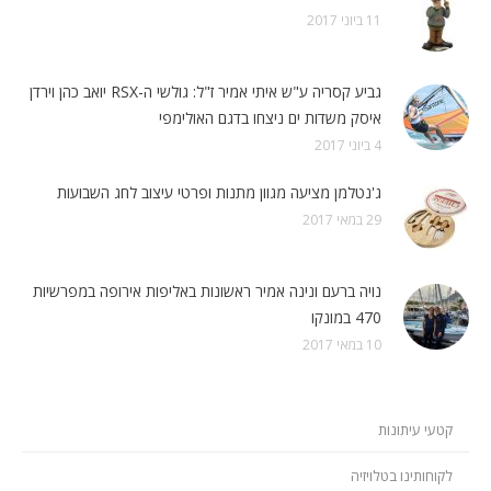
11 ביוני 2017
גביע קסריה ע"ש איתי אמיר ז"ל: גולשי ה-RSX יואב כהן וירדן
איסק משדות ים ניצחו בדגם האולימפי
4 ביוני 2017
ג'נטלמן מציעה מגוון מתנות ופרטי עיצוב לחג השבועות
29 במאי 2017
נויה ברעם ונינה אמיר ראשונות באליפות אירופה במפרשיות
470 במונקו
10 במאי 2017
קטעי עיתונות
לקוחותינו בטלויזיה