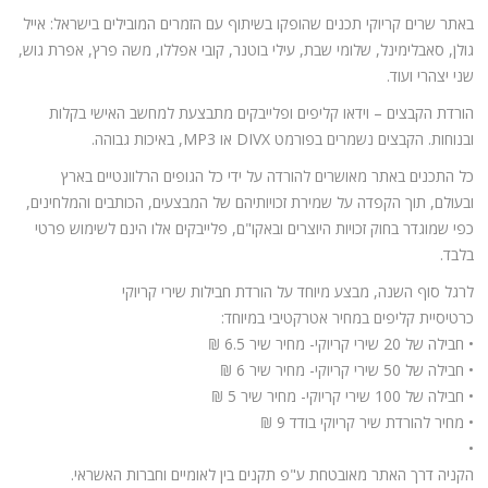
באתר שרים קריוקי תכנים שהופקו בשיתוף עם הזמרים המובילים בישראל: אייל
גולן, סאבלימינל, שלומי שבת, עילי בוטנר, קובי אפללו, משה פרץ, אפרת גוש,
שני יצהרי ועוד.
הורדת הקבצים – וידאו קליפים ופלייבקים מתבצעת למחשב האישי בקלות
ובנוחות. הקבצים נשמרים בפורמט DIVX או MP3, באיכות גבוהה.
כל התכנים באתר מאושרים להורדה על ידי כל הגופים הרלוונטיים בארץ
ובעולם, תוך הקפדה על שמירת זכויותיהם של המבצעים, הכותבים והמלחינים,
כפי שמוגדר בחוק זכויות היוצרים ובאקו"ם, פלייבקים אלו הינם לשימוש פרטי
בלבד.
לרגל סוף השנה, מבצע מיוחד על הורדת חבילות שירי קריוקי
כרטיסיית קליפים במחיר אטרקטיבי במיוחד:
• חבילה של 20 שירי קריוקי- מחיר שיר 6.5 ₪
• חבילה של 50 שירי קריוקי- מחיר שיר 6 ₪
• חבילה של 100 שירי קריוקי- מחיר שיר 5 ₪
• מחיר להורדת שיר קריוקי בודד 9 ₪
•
הקניה דרך האתר מאובטחת ע"פ תקנים בין לאומיים וחברות האשראי.