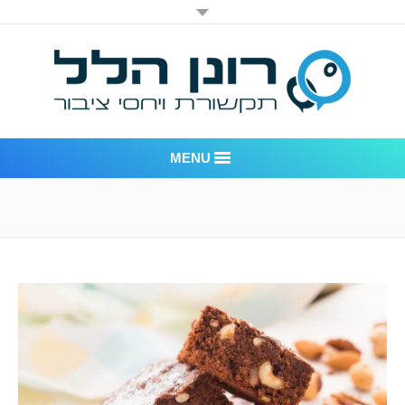
MENU
רונן הלל יחסי ציבור
אודות החברה
דוגמאות לעבודות שביצענו
לקוחות – משרד יחסי ציבור רונן הלל
חדר חדשות