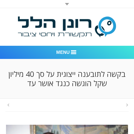
MENU
רונן הלל יחסי ציבור
בקשה לתובענה ייצוגית על סך 40 מיליון
שקל הוגשה כנגד אושר עד
אודות החברה
דוגמאות לעבודות שביצענו
לקוחות – משרד יחסי ציבור רונן הלל
חדר חדשות