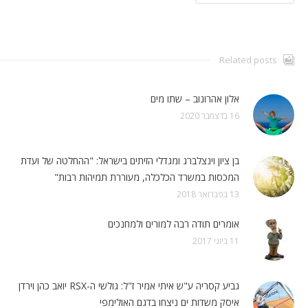
Related posts
אלון אהרונוב – שתו מים
16 בדצמבר 2020
בן ציון וינצלברג ומגדלי הזיתים בישראל: "ההחלטה של ועדת
המכסות במשרד הכלכלה, מעוררת תמיהות רבות"
13 בפברואר 2018
אומרים תודה רבה למורים ולמחנכים
11 ביוני 2017
גביע קסריה ע"ש איתי אמיר ז"ל: גולשי ה-RSX יואב כהן וירדן
איסק משדות ים ניצחו בדגם האולימפי