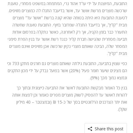
התובעת, המיוצגת על ידי עו"ד אהוד גרי, המתמחה במשפט מסחרי, טוענת
שרכשה מוצרים מרשת אושר עד, אשר בדיעבד התגלו לה כמוצרים מזויפים.
לטענת התובעת היא היתה בטוחה שהיא קונה ברשת "אושר עד" מוצרים
מבית "קלין", אך בדיעבד התגלה שמדובר בזיוף. התובעת טוענת שחשדה
התעורר כבר בזמן הקניה, אך רק לאחרונה, כאשר נתקלה בפרסום אודות
תביעה מסחרית שהגישה חברת קליר כנגד רשת אושר עד בגין הפרת סימני
המסחר שלה, הבינה שאותם מוצרי נקיון שרכשה אכן מזויפים ואינם מוצרים
מבית "קלין".
כפי שצוין בתביעה, התובעת גילתה שאותם מוצרים גם חורגים מתקן 733 וכי
הם מציגים שיעור חומר פעיל (20%) אשר בפועל נבדק על ידי מכון התקנים
ונמצא נמוך מכך (9%).
בגין כל האמור מבקשת התובעת לאשר את התביעה כייצוגית ובתוך כך
להורות לאושר עד להפסיק לשווק מוצרים מפרים כאמור וכן לפצות אותה
ואת יתר הצרכנים הרלוונטיים בסך של כ-15 ₪ (ובמצטבר – 40 מיליון
שקל).
Share this post