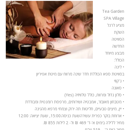
Tea Garden
SPA Village
מציע לרגל
השקת
הסוויטה
החדשה
מבצע מיוחד
הכולל:
• לינה
בסוויטת ספא הכוללת חדר שינה מרווח עם מיטת אפיריון
• ג'קוזי
• סאונה
• סלון גדול ומרווח, כולל טלוויזיה (Yes)
• מטבחון מאובזר, אמבטיה ושירותים, מרפסת רומנטית ומבודדת
• יין, מיצים טבעיים, חליטות תה ירוק וצמחי מרפא מהגינה
• ארוחת בוקר כפרית עשירהשעת כניסה:15:00, שעת יציאה: 12:00
מחיר ללילה בימים א'-ד' 469 ₪ ול- 2 לילות 855 ₪.
מחיר ביום ה' – 519 ש"ח