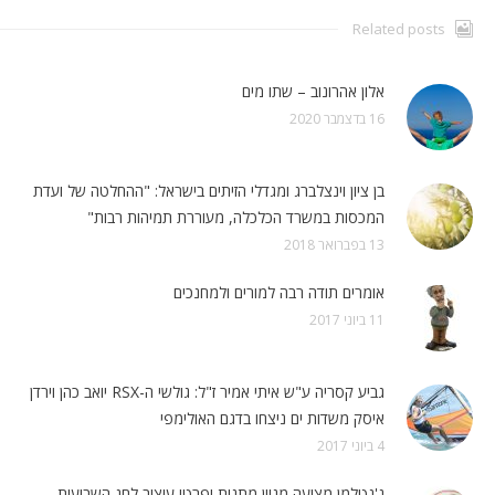
Related posts
אלון אהרונוב – שתו מים
16 בדצמבר 2020
בן ציון וינצלברג ומגדלי הזיתים בישראל: "ההחלטה של ועדת
המכסות במשרד הכלכלה, מעוררת תמיהות רבות"
13 בפברואר 2018
אומרים תודה רבה למורים ולמחנכים
11 ביוני 2017
גביע קסריה ע"ש איתי אמיר ז"ל: גולשי ה-RSX יואב כהן וירדן
איסק משדות ים ניצחו בדגם האולימפי
4 ביוני 2017
ג'נטלמן מציעה מגוון מתנות ופרטי עיצוב לחג השבועות