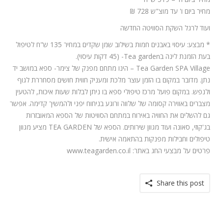
מחיר ביום ו' עד מוצ"ש 728 ₪
ועוד לרגל השקת הסוויטה החדשה
* מבצע: עיסוי באבנים חמות בשילוב שמן שקדים במחיר 135 ש"ח לטיפול
בעת הזמנת לינה בTea garden- (45 דקות עיסוי).
Tea Garden SPA Village – הינו מתחם מפנק של צימר- ספא במושב יד
נתן. מדובר במקום בו הזמן עוצר מלכת ומעניק חווית חושים מסחררת לגוף
ולנפש. במקום פועל מרכז טיפולי ספא בו ניתן לבלות שעות איכות, להטעין
מצברים באווירה קסומה של שלווה ורוגע בניחוח יפני ולהמשיך קדימה. אפשר
גם להשלים את החוויה באירוח במתחם הסוויטות של הספא המאובזרות
בג'קוזי, סאונה ועוד מגוון שירותים. הספא של TEA GARDEN מציע מגוון
טיפולים וחבילות מפנקות בהתאמה אישית.
פרטים על מבצעי החג באתר: www.teagarden.co.il
Share this post