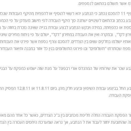
 אשר תשולם בהתאם לנספחים.
בסעיף 11 להסכם נכתב כי הנתבע יהא רשאי להוסיף או להפחית מהיקף העבודות שנכ
ע בכתב ובהתאם לשינויים ישתנה סך היקף העבודה לפי חישוב מעודכן על פי הכמוי
פת או כהפחתה. במידה ויבקש הנתבע לבצע עבודת בנייה שאינה נזכרת בחוזה על נס
רון דקל", ובמקרה ואין את העבודה במחירון "דקל", ישלם על פי ניתוח מחירים שיוג
אותיו ישולמו בחלקים שווים בין הצדדים. להסכם צורף נספח אשר פירט את העבודות ה
ספח שכותרתו "תשלומים" ובו פירוט התשלומים בגין כל אזור במבנה ותיאור העבודות ה
ע שכר את שירותיו של המהנדס אורי רבפוגל על מנת שזה ישמש כמפקח על הבניה 
התובע החל בביצוע עבוד
קת העבודה.
 הפסקת העבודה החלה חליפת מכתבים בין ב"כ הצדדים, כאשר כל אחד מהם מאש
 שהתובעת יחזור לעבוד את ל הנתבע, אך נראה שמערכת היחסים העכורה בין הצדד