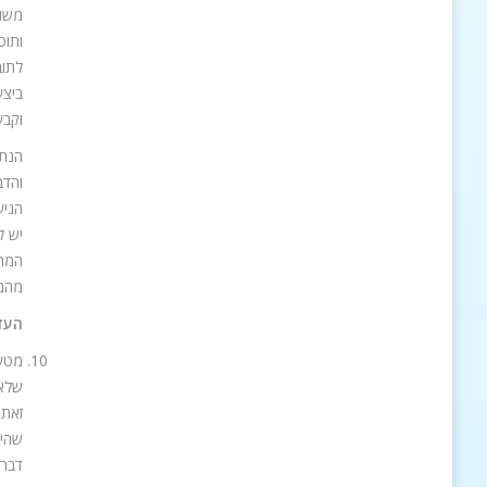
משות
ותוס
לתוב
וקבע ששוויון
הנתב
הגיע
מהמו
העדו
מטעם
שלא 
זאת 
שהיו
דברי