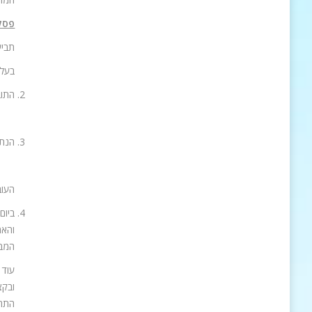
פסק 
תביע
בעלי 
התובע
הנתב
העוב
והאמ
המבנ
ובקצ