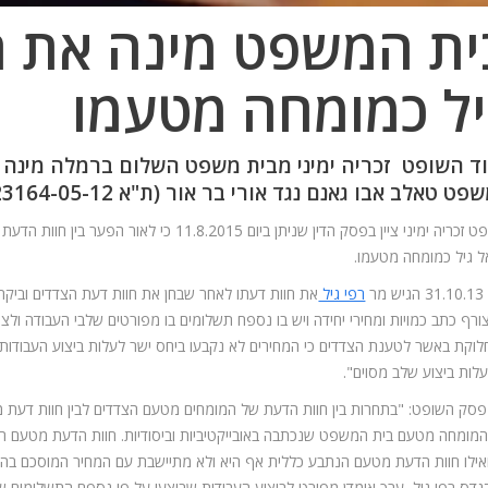
ית המשפט מינה את 
ל
כמומחה מטעמו
ד השופט זכריה ימיני מבית משפט השלום ברמלה מינה 
 טאלב אבו גאנם נגד אורי בר אור (ת"א 23164-05-12 אבו גאנם נ' בר אור).
השופט זכריה ימיני ציין בפסק הדין שניתן ביום
 גיל כמומחה מטעמו.
מר
רפי גיל
ורף כתב כמויות ומחירי יחידה ויש בו נספח תשלומים בו מפורטים שלבי העבודה ו
וקת באשר לטענת הצדדים כי המחירים לא נקבעו ביחס ישר לעלות ביצוע העבודות 
לות ביצוע שלב מסוים".
פסק השופט: "בתחרות בין חוות הדעת של המומחים מטעם הצדדים לבין חוות דעת 
מומחה מטעם בית המשפט שנכתבה באובייקטיביות וביסודיות. חוות הדעת מטעם התו
אילו חוות הדעת מטעם הנתבע כללית אף היא ולא מתיישבת עם המחיר המוסכם בה
דס רפי גיל, ערך אומדן מפורט לביצוע העבודות שבוצעו על פי נספח התשלומים שצ