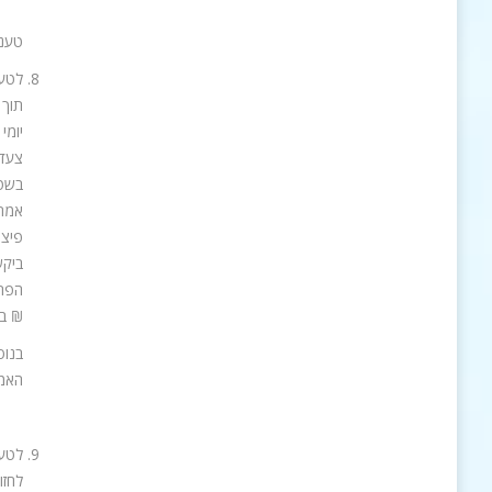
טענו
לטענ
יומי
צעד.
בשטח
אמר 
₪ בג
בנוס
האמו
לטענ
לחזו