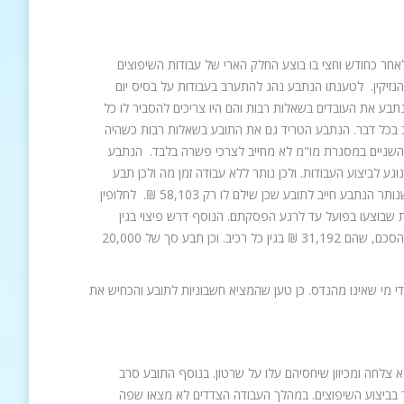
אחר כחודש וחצי בו בוצע החלק הארי של עבודות השיפוצים
 מצג שווא על פי פקודת הנזיקין. לטענתו הנתבע נהג להתערב בעבודות על בסיס יום
תבע את העובדים בשאלות רבות והם היו צריכים להסביר לו כל
ב בכל דבר. הנתבע הטריד גם את התובע בשאלות רבות כשהיה
השניים במסגרת מו"מ לא מחייב לצרכי פשרה בלבד. הנתבע
 לביצוע העבודות. ולכן נותר ללא עבודה זמן מה ולכן תבע
פיצויי הסתמכות בסך 268,897 ₪ בתוספת מע"מ ובסה"כ 311,920 ₪, שהם הסכום שנותר הנתבע חייב לתובע שכן שילם לו רק 58,103 ₪. לחלופין
155, ₪ שהם תשלום עבור העבודות שבוצעו בפועל עד לרגע הפסקתם. הנוסף דרש פיצוי בגין
הפרת חובת תום הלב והצגת מצגים כוזבים בשיעור 10% מהסכום שנותר לשלם על פי ההסכם, שהם 31,192 ₪ בגין כל רכיב. וכן תבע סך של 20,000
י מי שאינו מהנדס. כן טען שהמציא חשבוניות לתובע והכחיש את
לחה ומכיוון שיחסיהם עלו על שרטון. בנוסף התובע סרב
ך בביצוע השיפוצים. במהלך העבודה הצדדים לא מצאו שפה