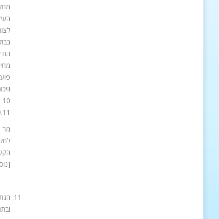
מחקי
העיד
לצור
בבוק
הם ל
פועל
וויכ
0
.11.
מר ר
לחקי
[נוס
הנתב
ובתנאי ב