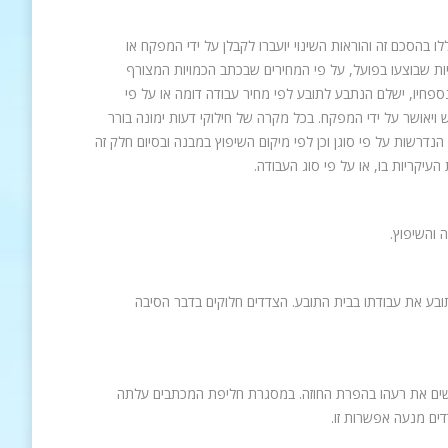
ללו בהסכם זה והוראות השינוי יועברו לקבלן על ידי המפקח או
ות שבוצעו בפועל, על פי המחירים שבכתב הכמויות המצורף
פחיו, ישלם הנתבע לתובע לפי מחיר עבודה דומה או על פי
ש ויאושר על ידי המפקח. בכל מקרה של חילוקי דעות ימונה בורר
נדרשות על פי סוגן וכן לפי מיקום השיפוץ במבנה ובסיום חלק זה
עיקריות בו, או על פי סוג העבודה.
והשיפוץ.
ת השיפוץ וביצע חלק מהן. ביום 11.8.11 או 12.8.11 הפסיק התובע את עבודתו בבית התובע. הצדדים חלוקים בדבר הסיבה
ים את רעהו בהפרת החוזה. במסגרת חליפת המכתבים עלתה
ים מנעה אפשרות זו.