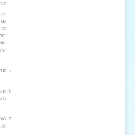
מע"מ
הנתב
כתוס
"מחי
והוצ
יש נ
הנתב
להפס
לאחר
הצעה