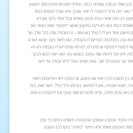
בהן שאל הנתבע שאלות רבות, החליף תוכניות ומהנדסים. התובע
הוא היה צריך להסביר לו יותר שיבין, והיה אצלו פעמים רבות
בב בין כמה אתרי בנייה וכמה צוותים ובכל אתר ביקר אם לא
 שאלות רבות והוא לא לקח בחשבון שהוא "יתפוס" אותו באתר אם
ם מישהו אחר ויש לו לטפל באנשים – זו העבודה שלו; בכל שלב של
מחיר בחוזה הוא מגלם במחיר הוצאות ורווח; לא עצבן אותו שהנתבע שאל הרבה שאלות והוא ענה בסבלנות; הפריעו לו בעבודה, הוא תיאר מצב שהוא ועוד 4
קוח לפנות למפקח או מהנדס; למרות שהפריעו לו בעבודה לא היו
דה ולא יכול להיות שזה המצב כשהוא בא. הוא רוצה לבוא לבקר
באתר אך כמעט כל יום; צוות האתר נותר ללא עבודה עד ליום
ן התובע לבין ראמי אבו-גאנם, וזו הסיבה לאי התייצבות ראמי
ו, הוצא תצהירו, ואין להתחשב בעדותו כלל וכלל. לאור זאת, בכל
הקשור למערכת היחסים בין הצדדים, להבדיל מכמות העבודה שנעשתה, עדותו של התובע היא עדות יחידה, עליה חלות הוראות סעיף 54 לפקודת הראיות
רו הסביר הנתבע שסוכם שהתמורה תשולם בסיום כל שלב