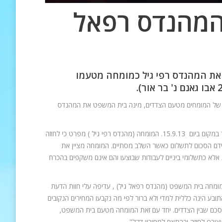
המהנדס
רפאל
את המהנדס רפי גיל כמומחה מטעמו
 11.8.2015 כי לאור הפער בין חוות הדעת של המומחים מטעם הצדדים, מינה בית המשפט את המהנדס
את חוות דעתו לאחר שבחן את חוות דעת הצדדים וביקר במקום ביום 15.9.13. המומחה (מהנדס רפי גיל ) מפרט כי לחוזה
לצידם הסכום לתשלום כאשר השלב מסתיים. המומחה מציין את
אלא כתשלומי ביניים לעבודות שבוצעו והם אינם משקפים בהכרח
מומחה בית המשפט (מהנדס רפאל גיל) , עדיפה עלי חוות הדעת
בע הינה כללית למדי ולא ברור לפי מה נקבעו המחירים הנקובים
סכם שבין הצדדים. יחד עם זאת המומחה מטעם בית המשפט,
ורף לחוזה ובהתאם למחירון דקל".