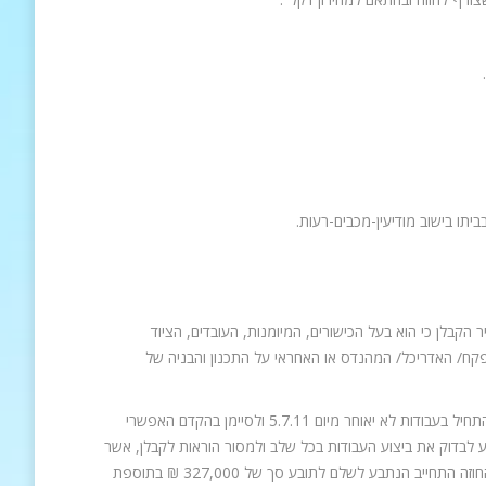
יתו בישוב מודיעין-מכבים-רעות.
הצהיר הקבלן כי הוא בעל הכישורים, המיומנות, העובדים, הציוד
קח/ האדריכל/ המהנדס או האחראי על התכנון והבניה של
עוד התחייב הקבלן שהחומרים בהם ישתמש יהיו מסוג א' ויעמדו בתקנים הישראליים; להתחיל בעבודות לא יאוחר מיום 5.7.11 ולסיימן בהקדם האפשרי
 לבדוק את ביצוע העבודות בכל שלב ולמסור הוראות לקבלן, אשר
התחייב לבצען מיד עם קבלתן על חשבונו. בתמורה למילוי כלל התחייבויות הקבלן על פי החוזה התחייב הנתבע לשלם לתובע סך של 327,000 ₪ בתוספת