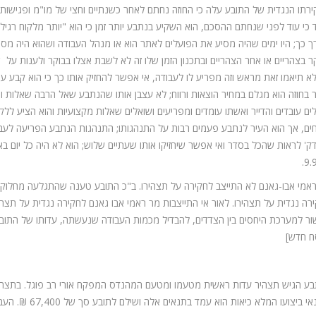
רתו הנגדית של התובע עלה כי החוזה נחתם לאחר כשנתיים וחצי של מו"מ ופגישות 
 כי עוד לפני שנחתם ההסכם, הוא השקיע בנתבע יותר זמן כי הוא "יותר מלקוח רגיל" 
ך כך; היו ימים שהיה מסיע את הפועלים לאתר הוא או מנהל העבודה ושהוא היה מסתו
ר בצהריים או אחר הצהריים ובתכנון הזמן שלו זה לא לשבת אצלו בבוקר ולענות על
א תיאמו זאת מראש וזה מפריע לו לעבודה, אי אפשר להחזיק אותו כך כי הוא קבע ע
ים עובדים והדייר ואשתו עומדים ומפריעים ושואלים שאלות מקצועיות והוא הציע לל
וחים, אך הוא העיר לנתבע פעמים רבות על התנהגותו; התנהגות הנתבע הפריעה לעבו
1 דק' לראות שהכל בסדר ואי אפשר שיחזיקו אותו שעתיים שלוש; הוא לא היה כל יום 
9.9
אמי אבו-גאנם לא התייצב לחקירה על תצהירו. ב"כ התובע טענה שהתגלעה מחלוקת בי
רה נגדית על תצהירו. לאור אי התייצבות מר ראמי אבו גאנם לחקירה נגדית על תצהיר
ח חדש]
ע הגיש תצהיר עדות ראשית מטעמו ומטעם המהנדס המפקח אורי רב פוגל. בתצהי
יצועו המלא כיאות הוא עמד בתנאים אלה ושילם לתובע סך של 67,400 ₪. העבודות הופסקו מאחר ולא הייתה "כימיה" בינם לבין התובע.