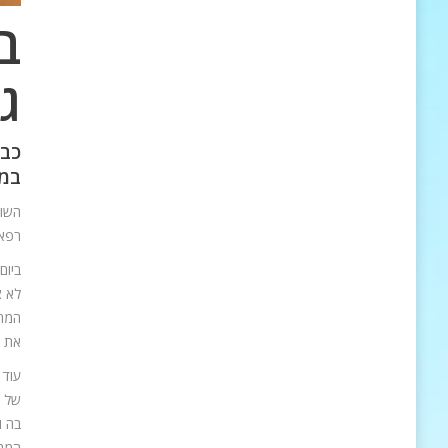
ב
גי
כבו
במשפט
רפאל
ביום 31.10.13 הגיש 
לא צ
המחל
את ע
עוד 
של ה
בה ו
המהנ