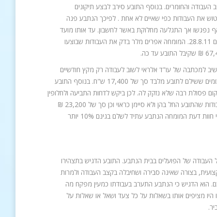
יב העבודה והחומרים. בנוסף התובע סירב לבצע תיקונים
וש את העבודות כפי שאיים לא אחת . לפיכך הנתבע פנה
ואף נפגשו אך התגלעה מחלוקת באשר לחשבון. עד אותו מועד
ביצע התובע חלק קטן מהעבודות. וניתן ללמוד על כך מתצהיר המהנדס אורי רב פוגל מיום 28.8.11. המומחה אפרים מלר בדק את העבודות שבוצעו
 השיב למכתבה של עו"ד אלראי לשוב לעבודה רק מקץ חודשיים
והדבר מלמד על "דחיפות" הנושא מבחינתו. כן ציין כי לא קיבל חשבונית מס על רוב הסכומים ששילם לתובע מלבד סך של 17,400 ש"ח. בנוסף התובע
ם פסולת רבה שלא נזקק לה. לכן ביקש לדחות התביעה ולחלופין
יש לקזז מכל סכום שיפסק סך של 76,150 ₪ המהווים את הסכום הנדרש להשלמת העבודות שהתובע החל בהן ולא סיימן כראוי וכן סך של 23,200 ₪
המהווים 10% מהסכום שנותר לשלם עבור שלבי בניה שכלל לא הוחל בביצועם ואשר לפי חוות דעת המומחה הנתבע עתיד לשלם בגינם 10% יותר
ל העבודה של הפועלים בבית הנתבע. התובע הדגיש בתצהירו
צועית, בצורה שאינה סבירה ושחיבלה בקצב העבודה ולמרות
ם. הוא הדגיש כי הנתבע התערב בעבודתו כמעין מפקח מה
ו היו מציפים אותו בשאלות על כל צעד ושאל או שאלות על
יר.