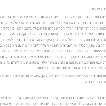
ת הצדדים:
ת התובע החוזה הופסק ללא כל התראה, באופן חד צדדי ושלא כדין על ידי הנתבע ל
תוך חוסר תום לב ובניגוד להוראת סעיף 39 לחוק החוזים והצגת
 כמעין מפקח דבר שהיווה מטרד והפריע לקדם את העבודה בקצב הרצוי, כן הטריד הנ
 התובע העיר על כך לנתבע שכן התנהגותו הייתה בלתי סבירה וקיצונית והוא התער
 לטענת התובע הסתמך על עבודה זו. כן טען כי המהנדס רבפוגל ניסה לפשר בין 
לתובע שהוא מפסיק את העבודה כי הוא לא מצליח לקבל ממנו תשובות מספקות בנוגע
ביקש סך של 134,000 בתוספת מע"מ ובסה"כ 440
ין ציוד וחומרי גלם שנותרו במקום ונמנע ממנו לקחתם.
ף התנגד התובע לחוות הדעת מטעם הנתבע, טען שהיא לא ערוכה כדין וניתנה על יד
ר בכתב ההגנה.
ת הנתבע לא הייתה כל הפרת חוזה, היחסים הסתיימו בהסכמה בשל התקשרות שלא צ
ר לעבודה כשהוצע לו והוסיף וגרם לנתבע נזקים שעד ליום הגשת התביעה לא המשי