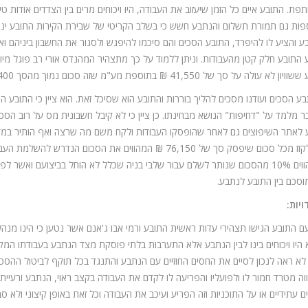
פת. התובע איים כל הזמן שיעזוב את העבודה, היו ויכוחים מרים בין הצדדים אודות ט
פות גם תמורת תשלום והנתבע חשש כי בשלב הקריטי של שבירת הקירות התובע ינט
ע והציע לו להיפרד, התובע הסכים והם סיכמו להיפגש ולסגור את החשבון ביניהם 
 לא עולה על סך של 41,550 ₪ בתוספת מע"מ שזה סכום נמוך מהסך 67,400 ₪ שקיבל התובע עד כה.
ע הסכים ועודנו מסכים להליך בוררות והתובע הוא שסיכל זאת. הוא ציין כי התובע
 לאתר השיפוצים גם לאחר שהופסקו העבודות ולקח משם מה שרצה ואף הותיר במקו
סכם בין התובע לנתבע.
יות:
 התובע הגישו תצהירי עדות ראשית התובע ורמי אבו ג'אנם אשר נטען כי הינו מנה
היו ויכוחים בינו לבין הנתבע אלא התערבות בלתי פוסקת מצד הנתבע בעבודתו המק
לא ראה לנכון לסיים את החסים החוזיים עם הנתבע והתנגד בכל תוקף לביטול ההסכ
וה מטרד חמור לו ולפועליו והפריעה לו לקדם את העבודה בקצב ראוי, הנתבע ורעיית
ם עתידיים או על התוכניות וזה הפריע ועיכב את העבודה וכל זאת באופן קיצוני ולא סב